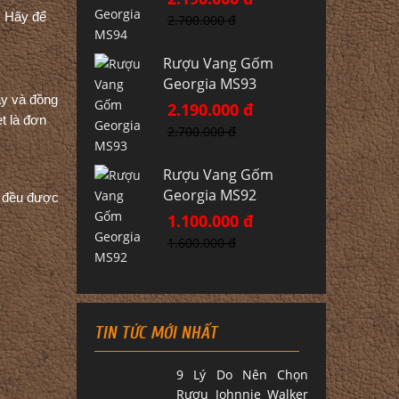
. Hãy để
2.700.000 đ
Rượu Vang Gốm
Georgia MS93
ậy và đồng
2.190.000 đ
t là đơn
2.700.000 đ
Rượu Vang Gốm
Georgia MS92
u đều được
1.100.000 đ
1.600.000 đ
TIN TỨC MỚI NHẤT
9 Lý Do Nên Chọn
Rượu Johnnie Walker