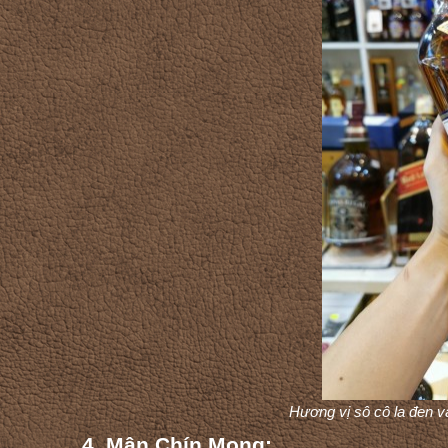
Hương vị sô cô la đen v
4. Mận Chín Mọng: