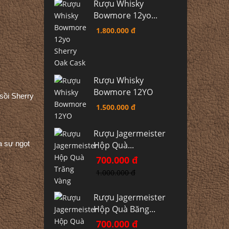
Rượu Whisky
Bowmore 12yo...
1.800.000 đ
Rượu Whisky
Bowmore 12YO
sồi Sherry
1.500.000 đ
Rượu Jagermeister
a sự ngọt
Hộp Quà...
700.000 đ
1.000.000 đ
Rượu Jagermeister
Hộp Quà Băng...
700.000 đ