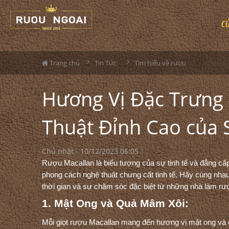
C
Trang chủ
Tin Tức
Tìm hiểu về rượu
Hương Vị Đặc Trưng 
Thuật Đỉnh Cao của 
Chủ nhật - 10/12/2023 06:05
Rượu Macallan là biểu tượng của sự tinh tế và đẳng cấ
phong cách nghệ thuật chưng cất tinh tế. Hãy cùng nha
thời gian và sự chăm sóc đặc biệt từ những nhà làm rượu
1. Mật Ong và Quả Mâm Xôi:
Mỗi giọt rượu Macallan mang đến hương vị mật ong và