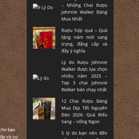
– Những Chai Rượu
Johnnie Walker Đáng
Mua Nhất
Rượu hộp quà – Quà
tặng năm mới sang
trọng, đẳng cấp và
đầy ý nghĩa
Lý do Rượu Johnnie
Walker được lựa chọn
nhiều năm 2025 –
Top 3 chai Johnnie
Walker bán chạy nhất
12 Chai Rượu Đáng
Mua Dịp Tết Nguyên
Đán 2026: Quà Biếu
Sang – Uống Ngon
cho bạn
5 lý do bạn nên đến
cấp và sự