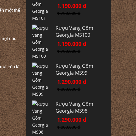
1.190.000 đ
ến một thế
1.700.000 đ
Rượu Vang Gốm
Georgia MS100
 một chút
1.190.000 đ
1.700.000 đ
Rượu Vang Gốm
 mà còn là
Georgia MS99
1.290.000 đ
1.800.000 đ
Rượu Vang Gốm
Georgia MS98
1.290.000 đ
1.800.000 đ