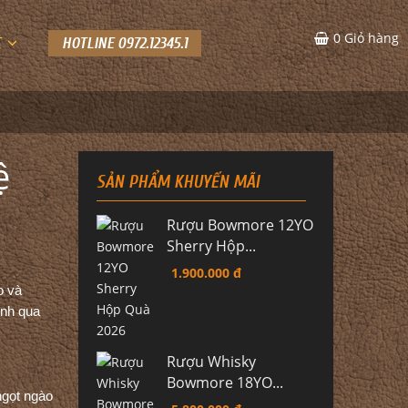
0
Giỏ hàng
C
HOTLINE 0972.12345.1
ệ
SẢN PHẨM KHUYẾN MÃI
Rượu Bowmore 12YO
Sherry Hộp...
1.900.000 đ
o và
ình qua
Rượu Whisky
Bowmore 18YO...
ngọt ngào