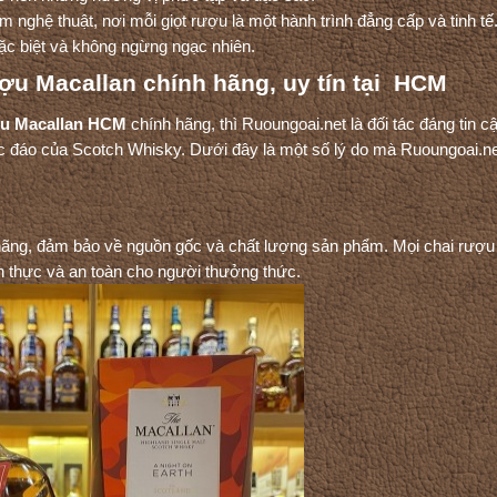
 nghệ thuật, nơi mỗi giọt rượu là một hành trình đẳng cấp và tinh tế
ặc biệt và không ngừng ngạc nhiên.
ợu Macallan chính hãng, uy tín tại HCM
u Macallan HCM
chính hãng, thì Ruoungoai.net là đối tác đáng tin c
c đáo của Scotch Whisky. Dưới đây là một số lý do mà Ruoungoai.ne
hãng, đảm bảo về nguồn gốc và chất lượng sản phẩm. Mọi chai rượ
h thực và an toàn cho người thưởng thức.