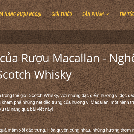
ỬA HÀNG RƯỢU NGOẠI
GIỚI THIỆU
SẢN PHẨM
TIN TỨ
của Rượu Macallan - Ngh
Scotch Whisky
p trong thế giới Scotch Whisky, với những đặc điểm hương vị độc đá
u khám phá những nét đặc trưng của hương vị Macallan, một hành tr
 tài năng qua bài viết này!
 quả mâm xôi đặc trưng. Hòa quyện cùng nhau, những hương thơm 