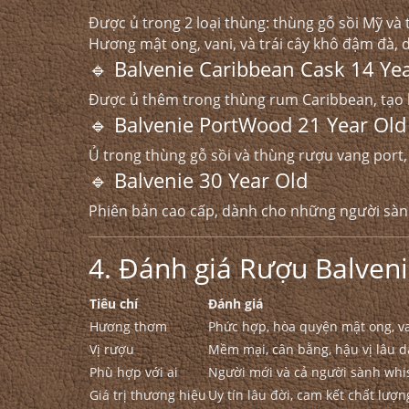
Được ủ trong 2 loại thùng: thùng gỗ sồi Mỹ và
Hương mật ong, vani, và trái cây khô đậm đà, d
🔹 Balvenie Caribbean Cask 14 Ye
Được ủ thêm trong thùng rum Caribbean, tạo hư
🔹 Balvenie PortWood 21 Year Old
Ủ trong thùng gỗ sồi và thùng rượu vang port,
🔹 Balvenie 30 Year Old
Phiên bản cao cấp, dành cho những người sành
4. Đánh giá Rượu Balven
Tiêu chí
Đánh giá
Hương thơm
Phức hợp, hòa quyện mật ong, van
Vị rượu
Mềm mại, cân bằng, hậu vị lâu d
Phù hợp với ai
Người mới và cả người sành whis
Giá trị thương hiệu
Uy tín lâu đời, cam kết chất lượ