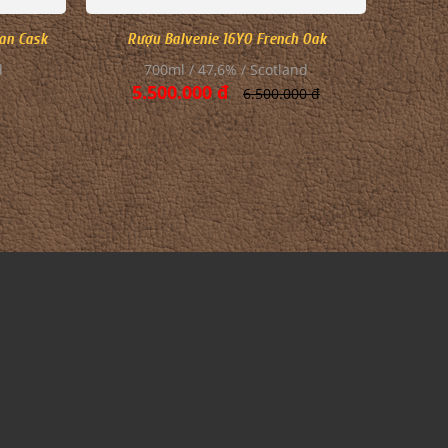
an Cask
Rượu Balvenie 16YO French Oak
d
700ml / 47,6% / Scotland
5.500.000 đ
6.500.000 đ