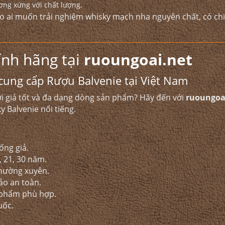
ơng xứng với chất lượng.
ho ai muốn trải nghiệm whisky mạch nha nguyên chất, có ch
ính hãng tại
ruoungoai.net
 cung cấp Rượu Balvenie tại Việt Nam
i giá tốt và đa dạng dòng sản phẩm? Hãy đến với
ruoungoa
 Balvenie nổi tiếng.
ống giả.
 21, 30 năm.
thường xuyên.
ảo an toàn.
n phẩm phù hợp.
uốc.