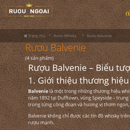
C
Trang chủ
Rượu Whisky
Rươu Balvenie
Rươu Balvenie
(4 sản phẩm)
Rượu Balvenie – Biểu tư
1. Giới thiệu thương hiệ
Balvenie
là một trong những thương hiệu whis
năm 1892 tại Dufftown, vùng Speyside – trung 
trong từng công đoạn và hương vị thơm ngon,
Balvenie không chỉ được các tín đồ whisky trên
rượu mạnh.