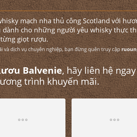
whisky mạch nha thủ công Scotland với hươ
ợu dành cho những người yêu whisky thực t
 từng giọt rượu.
ãi và dịch vụ chuyên nghiệp, bạn đừng quên truy cập
ruoun
Rươu Balvenie
, hãy liên hệ nga
hương trình khuyến mãi.