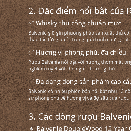
2. Đặc điểm nổi bật của 
✅ Whisky thủ công chuẩn mực
Balvenie giữ gìn phương pháp sản xuất thủ côn
thao tác từng bước trong quá trình chưng cất.
✅ Hương vị phong phú, đa chiều
Rượu Balvenie nổi bật với hương thơm mật ong, 
nghiệm tuyệt vời cho người thưởng thức.
✅ Đa dạng dòng sản phẩm cao cấ
Balvenie có nhiều phiên bản nổi bật như 12 n
sự phong phú về hương vị và độ sâu của rượu.
3. Các dòng rượu Balveni
🔹 Balvenie DoubleWood 12 Year 