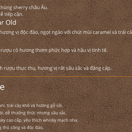
 thùng sherry châu Âu.
ễ tiếp cận.
ar Old
ơng vị độc đáo, ngọt ngào với chút mùi caramel và trái cây
 rượu có hương thơm phức hợp và hậu vị tinh tế.
 rượu thực thụ, hương vị rất sâu sắc và đẳng cấp.
ie
i, trái cây khô và hương gỗ sồi.
ài, dễ thưởng thức nhưng sâu sắc.
ky cao cấp, yêu thích whisky mạch nha.
ng thủ công và độc đáo.