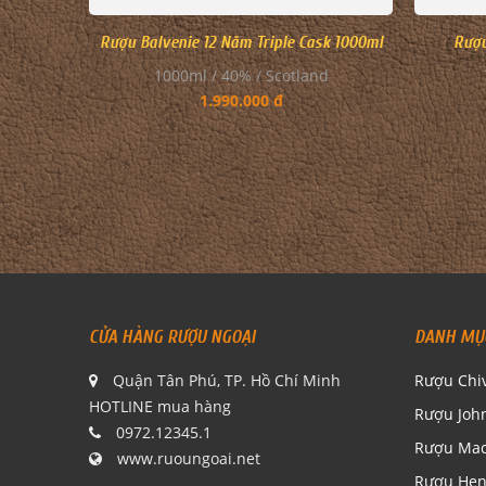
Rượu Balvenie 12 Năm Triple Cask 1000ml
Rượu
1000ml / 40% / Scotland
1.990.000 đ
CỬA HÀNG RƯỢU NGOẠI
DANH MỤ
Quận Tân Phú, TP. Hồ Chí Minh
Rượu Chi
HOTLINE mua hàng
Rượu Joh
0972.12345.1
Rượu Mac
www.ruoungoai.net
Rượu Hen