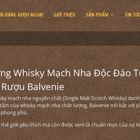
ỬA HÀNG RƯỢU NGOẠI
GIỚI THIỆU
SẢN PHẨM
TIN TỨ
ợng Whisky Mạch Nha Độc Đáo T
u Rượu Balvenie
ky mạch nha nguyên chất (Single Malt Scotch Whisky) danh 
tâm của whisky mạch nha chất lượng, Balvenie nổi bật với p
 phong phú.
 thế giới yêu thích mà còn được xem là chuẩn mực của sự tin