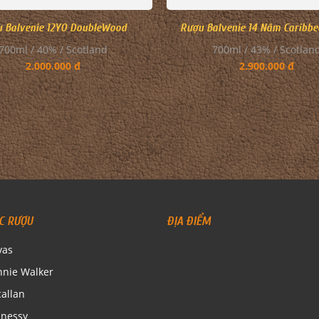
 Balvenie 12YO DoubleWood
Rượu Balvenie 14 Năm Caribbe
700ml / 40% / Scotland
700ml / 43% / Scotlan
2.000.000 đ
2.900.000 đ
C RƯỢU
ĐỊA ĐIỂM
vas
nnie Walker
allan
nessy