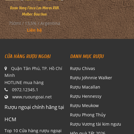
Rượu Vang Finca Las Moras RVA
Malbec Bourbon
750ml / 13,5% / Argentina
Liên hệ
CỬA HÀNG RƯỢU NGOẠI
DANH MỤC RƯỢU
Quận Tân Phú, TP. Hồ Chí
Rượu Chivas
Minh
Rượu Johnnie Walker
HOTLINE mua hàng
Rượu Macallan
0972.12345.1
Rượu Hennessy
www.ruoungoai.net
Rượu Meukow
Rượu ngoại chính hãng tại
Rượu Phong Thủy
HCM
Rượu Vương tài kim ngưu
Top 10 Cửa hàng rượu ngoại
Hộp quà Tết 2026