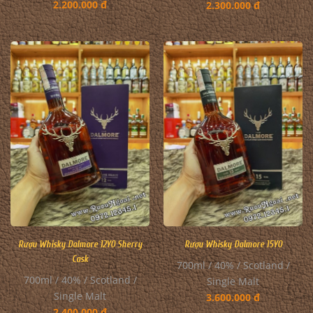
2.200.000 đ
2.300.000 đ
Rượu Whisky Dalmore 12YO Sherry
Rượu Whisky Dalmore 15YO
Cask
700ml / 40% / Scotland /
700ml / 40% / Scotland /
Single Malt
Single Malt
3.600.000 đ
2.400.000 đ