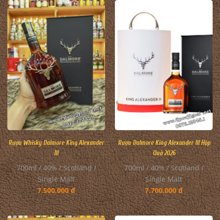
Rượu Whisky Dalmore King Alexander
Rượu Dalmore King Alexander III Hộp
III
Quà 2026
700ml / 40% / Scotland /
700ml / 40% / Scotland /
Single Malt
Single Malt
7.500.000 đ
7.700.000 đ