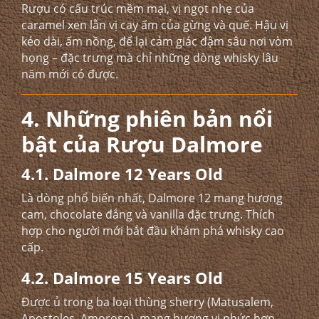
Rượu có cấu trúc mềm mại, vị ngọt nhẹ của
caramel xen lẫn vị cay ấm của gừng và quế. Hậu vị
kéo dài, ấm nồng, để lại cảm giác đậm sâu nơi vòm
họng – đặc trưng mà chỉ những dòng whisky lâu
năm mới có được.
4. Những phiên bản nổi
bật của Rượu Dalmore
4.1. Dalmore 12 Years Old
Là dòng phổ biến nhất, Dalmore 12 mang hương
cam, chocolate đắng và vanilla đặc trưng. Thích
hợp cho người mới bắt đầu khám phá whisky cao
cấp.
4.2. Dalmore 15 Years Old
Được ủ trong ba loại thùng sherry (Matusalem,
Apostoles, Amoroso), mang hương vị phức hợp