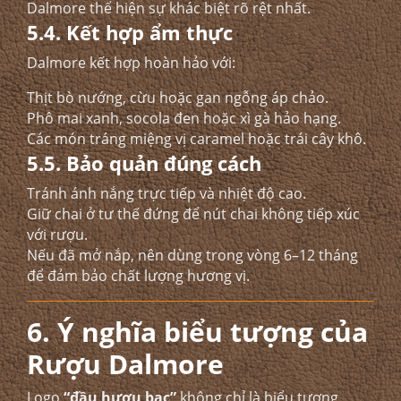
Dalmore thể hiện sự khác biệt rõ rệt nhất.
5.4. Kết hợp ẩm thực
Dalmore kết hợp hoàn hảo với:
Thịt bò nướng, cừu hoặc gan ngỗng áp chảo.
Phô mai xanh, socola đen hoặc xì gà hảo hạng.
Các món tráng miệng vị caramel hoặc trái cây khô.
5.5. Bảo quản đúng cách
Tránh ánh nắng trực tiếp và nhiệt độ cao.
Giữ chai ở tư thế đứng để nút chai không tiếp xúc
với rượu.
Nếu đã mở nắp, nên dùng trong vòng 6–12 tháng
để đảm bảo chất lượng hương vị.
6. Ý nghĩa biểu tượng của
Rượu Dalmore
Logo
“đầu hươu bạc”
không chỉ là biểu tượng