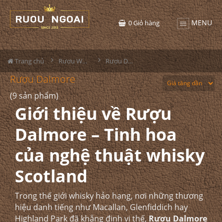
MENU
0
Giỏ hàng
Trang chủ
Rượu Whisky
Rượu Dalmore
Rượu Dalmore
(9 sản phẩm)
Giới thiệu về Rượu
Dalmore – Tinh hoa
của nghệ thuật whisky
Scotland
Trong thế giới whisky hảo hạng, nơi những thương
hiệu danh tiếng như Macallan, Glenfiddich hay
Highland Park đã khẳng định vị thế,
Rượu Dalmore