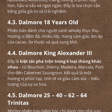
hơn, hậu vị sâu và ngọt ngào. Đây là lựa chọn cân
bằng giữa giá trị và trải nghiệm.
4.3. Dalmore 18 Years Old
Phiên bản dành cho người sành whisky thực thụ.
Hương vị đậm đà, nhiều lớp, mang cảm giác ấm áp
của cacao, da thuộc và quả sung khô.
4.4. Dalmore King Alexander III
Đây là
kiệt tác pha trộn trong 6 loại thùng khác
nhau
– từ Bourbon, Sherry, Madeira, Marsala, Port
cho đến Cabernet Sauvignon. Kết quả là một
hương vị phức tạp, tinh tế và giàu cảm xúc – biểu
tượng của sự xa hoa.
4.5. Dalmore 25 – 40 – 62 – 64
Trinitas
Những phiên bản hiếm hoi, chỉ dành cho nhà sưu