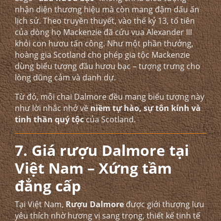
nhận diện thương hiệu mà còn mang đậm dấu ấn
lịch sử. Theo truyền thuyết, vào thế kỷ 13, tổ tiên
của dòng họ Mackenzie đã cứu vua Alexander III
khỏi con hươu tấn công. Như một phần thưởng,
hoàng gia Scotland cho phép gia tộc Mackenzie
dùng biểu tượng đầu hươu bạc – tượng trưng cho
lòng dũng cảm và danh dự.
Từ đó, mỗi chai Dalmore đều mang biểu tượng này
như lời nhắc nhở về
niềm tự hào, sự tôn kính và
tinh thần quý tộc
của Scotland.
7. Giá rượu Dalmore tại
Việt Nam – Xứng tầm
đẳng cấp
Tại Việt Nam,
Rượu Dalmore
được giới thượng lưu
yêu thích nhờ hương vị sang trọng, thiết kế tinh tế