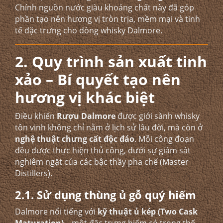
Chính nguồn nước giàu khoáng chất này đã góp
phần tạo nên hương vị tròn trịa, mềm mại và tinh
tế đặc trưng cho dòng whisky Dalmore.
2. Quy trình sản xuất tinh
xảo – Bí quyết tạo nên
hương vị khác biệt
Điều khiến
Rượu Dalmore
được giới sành whisky
tôn vinh không chỉ nằm ở lịch sử lâu đời, mà còn ở
nghệ thuật chưng cất độc đáo
. Mỗi công đoạn
đều được thực hiện thủ công, dưới sự giám sát
nghiêm ngặt của các bậc thầy pha chế (Master
Distillers).
2.1. Sử dụng thùng ủ gỗ quý hiếm
Dalmore nổi tiếng với
kỹ thuật ủ kép (Two Cask