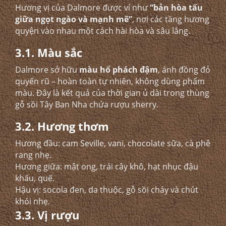
Hương vị của Dalmore được ví như
“bản hòa tấu
giữa ngọt ngào và mạnh mẽ”
, nơi các tầng hương
quyện vào nhau một cách hài hòa và sâu lắng.
3.1. Màu sắc
Dalmore sở hữu
màu hổ phách đậm
, ánh đồng đỏ
quyến rũ – hoàn toàn tự nhiên, không dùng phẩm
màu. Đây là kết quả của thời gian ủ dài trong thùng
gỗ sồi Tây Ban Nha chứa rượu sherry.
3.2. Hương thơm
Hương đầu: cam Seville, vani, chocolate sữa, cà phê
rang nhẹ.
Hương giữa: mật ong, trái cây khô, hạt nhục đậu
khấu, quế.
Hậu vị: socola đen, da thuộc, gỗ sồi cháy và chút
khói nhẹ.
3.3. Vị rượu