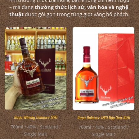
Khi thưởng thức Dalmore, bạn không chỉ nếm rượu
– mà đang
thưởng thức lịch sử, văn hóa và nghệ
thuật
được gói gọn trong từng giọt vàng hổ phách.
Rượu Whisky Dalmore 12YO
Rượu Dalmore 12YO Hộp Quà 2026
700ml / 40% / Scotland /
700ml / 40% / Scotland /
Single Malt
Single Malt