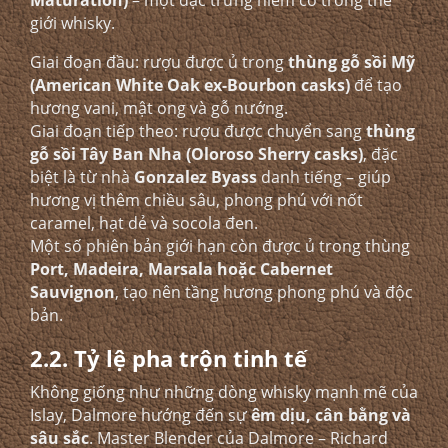
Maturation)
– một đặc trưng hiếm có trong thế
giới whisky.
Giai đoạn đầu: rượu được ủ trong
thùng gỗ sồi Mỹ
(American White Oak ex-Bourbon casks)
để tạo
hương vani, mật ong và gỗ nướng.
Giai đoạn tiếp theo: rượu được chuyển sang
thùng
gỗ sồi Tây Ban Nha (Oloroso Sherry casks)
, đặc
biệt là từ nhà
Gonzalez Byass
danh tiếng – giúp
hương vị thêm chiều sâu, phong phú với nốt
caramel, hạt dẻ và socola đen.
Một số phiên bản giới hạn còn được ủ trong thùng
Port, Madeira, Marsala hoặc Cabernet
Sauvignon
, tạo nên tầng hương phong phú và độc
bản.
2.2. Tỷ lệ pha trộn tinh tế
Không giống như những dòng whisky mạnh mẽ của
Islay, Dalmore hướng đến sự
êm dịu, cân bằng và
sâu sắc
. Master Blender của Dalmore – Richard