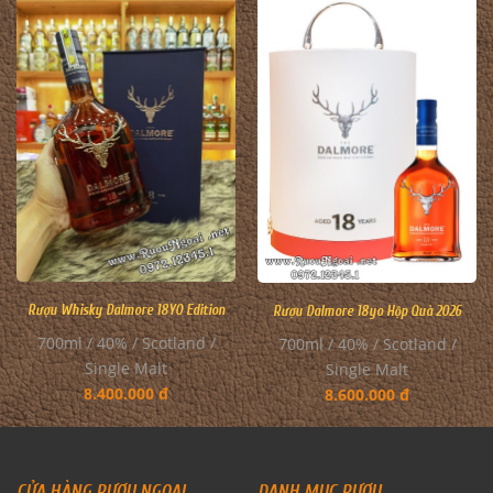
Rượu Whisky Dalmore 18YO Edition
Rượu Dalmore 18yo Hộp Quà 2026
700ml / 40% / Scotland /
700ml / 40% / Scotland /
Single Malt
Single Malt
8.400.000 đ
8.600.000 đ
CỬA HÀNG RƯỢU NGOẠI
DANH MỤC RƯỢU