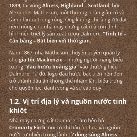
1839
, tại vùng
Alness, Highland – Scotland
, bởi
Alexander Matheson, một thương nhân giàu có và
tầm nhìn xa trông rộng. Ông không chỉ là người đặt
nền móng cho nhà máy chưng cất mà còn định
hình nên triết lý sản xuất rượu Dalmore:
“Tinh tế –
Cân bằng – Bất biến với thời gian.”
Năm 1867, nhà Matheson chuyển quyền quản lý
cho
gia tộc Mackenzie
– những người mang biểu
tượng
“đầu hươu hoàng gia”
vào thương hiệu
Dalmore. Từ đó, logo đầu hươu bạc trên nền đen
trở thành dấu ấn không thể nhầm lẫn, biểu trưng
cho quyền lực, danh vọng và sự cao quý.
1.2. Vị trí địa lý và nguồn nước tinh
khiết
Nhà máy chưng cất Dalmore nằm bên bờ
Cromarty Firth
, nơi có khí hậu ôn hòa và nguồn
nước tự nhiên trong lành từ
dòng sông Alness
.