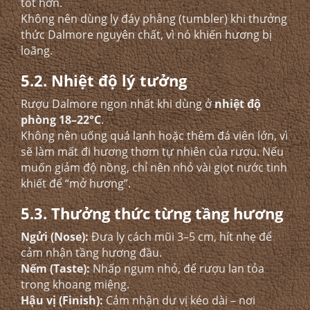
tốt hơn.
Không nên dùng ly đáy phẳng (tumbler) khi thưởng
thức Dalmore nguyên chất, vì nó khiến hương bị
loãng.
5.2. Nhiệt độ lý tưởng
Rượu Dalmore ngon nhất khi dùng ở
nhiệt độ
phòng 18–22°C
.
Không nên uống quá lạnh hoặc thêm đá viên lớn, vì
sẽ làm mất đi hương thơm tự nhiên của rượu. Nếu
muốn giảm độ nồng, chỉ nên nhỏ vài giọt nước tinh
khiết để “mở hương”.
5.3. Thưởng thức từng tầng hương
Ngửi (Nose):
Đưa ly cách mũi 3–5 cm, hít nhẹ để
cảm nhận tầng hương đầu.
Nếm (Taste):
Nhấp ngụm nhỏ, để rượu lan tỏa
trong khoang miệng.
Hậu vị (Finish):
Cảm nhận dư vị kéo dài – nơi