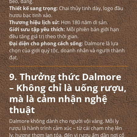
béo, đắng.
Thiết kế sang trọng:
Chai thủy tinh dày, logo đầu
hươu bạc tinh xảo.
Thương hiệu lịch sử:
Hơn 180 năm di sản.
Giới sưu tập yêu thích:
Mỗi phiên bản giới hạn
đều tăng giá trị theo thời gian.
Đại diện cho phong cách sống:
Dalmore là lựa
chọn của giới quý tộc, doanh nhân và người thành
đạt.
9. Thưởng thức Dalmore
– Không chỉ là uống rượu,
mà là cảm nhận nghệ
thuật
Dalmore không dành cho người vội vàng. Mỗi ly
rượu là hành trình cảm xúc – từ cái chạm nhẹ lên
ly, hương thơm lan tỏa, đến vị rượu ấm dần nơi cổ