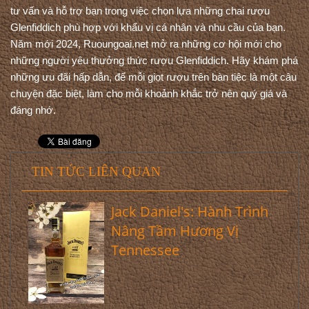
tư vấn và hỗ trợ bạn trong việc chọn lựa những chai rượu 
Glenfiddich phù hợp với khẩu vị cá nhân và nhu cầu của bạn.
Năm mới 2024, Ruoungoai.net mở ra những cơ hội mới cho 
những người yêu thưởng thức rượu Glenfiddich. Hãy khám phá 
những ưu đãi hấp dẫn, để mỗi giọt rượu trên bàn tiệc là một câu 
chuyện đặc biệt, làm cho mỗi khoảnh khắc trở nên quý giá và 
đáng nhớ.
TIN TỨC LIÊN QUAN
Jack Daniel's: Hành Trình
Nâng Tầm Hương Vị
Tennessee