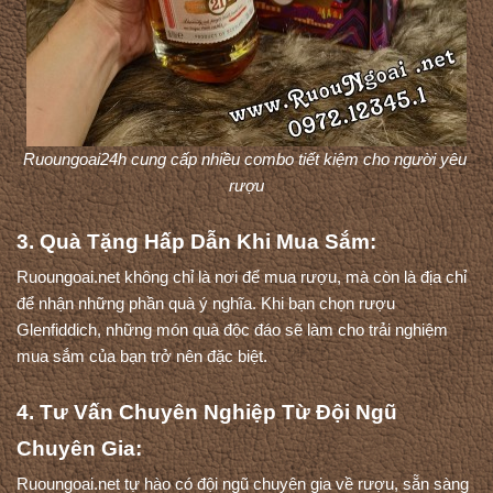
Ruoungoai24h cung cấp nhiều combo tiết kiệm cho người yêu 
rượu
3. Quà Tặng Hấp Dẫn Khi Mua Sắm:
Ruoungoai.net không chỉ là nơi để mua rượu, mà còn là địa chỉ 
để nhận những phần quà ý nghĩa. Khi bạn chọn rượu 
Glenfiddich, những món quà độc đáo sẽ làm cho trải nghiệm 
mua sắm của bạn trở nên đặc biệt.
4. Tư Vấn Chuyên Nghiệp Từ Đội Ngũ 
Chuyên Gia:
Ruoungoai.net tự hào có đội ngũ chuyên gia về rượu, sẵn sàng 