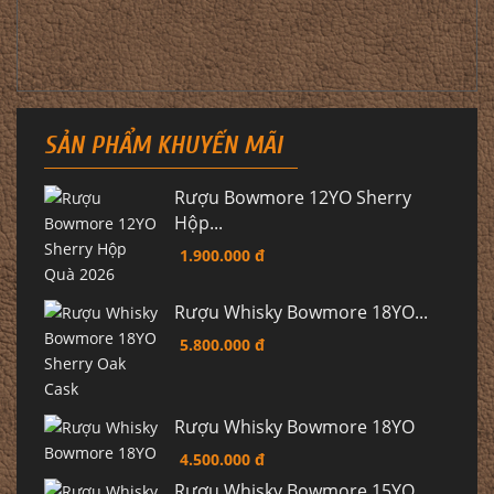
SẢN PHẨM KHUYẾN MÃI
Rượu Bowmore 12YO Sherry
Hộp...
1.900.000 đ
Rượu Whisky Bowmore 18YO...
5.800.000 đ
Rượu Whisky Bowmore 18YO
4.500.000 đ
Rượu Whisky Bowmore 15YO...