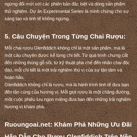
ngừng đổi mới với các phiên bản đặc biệt và dòng sản phẩm 
thử nghiệm. Dự án Experimental Series là minh chứng cho sự 
sáng tạo và tinh tế không ngừng.
5. Câu Chuyện Trong Từng Chai Rượu:
Mỗi chai rượu Glenfiddich không chỉ là một sản phẩm, mà là 
một câu chuyện được kể từng chi tiết. Từ quá trình chưng cất 
đến những thùng gỗ sồi, từ kỹ thuật pha chế đến nhãn chai độc 
đáo, mỗi chi tiết là một trải nghiệm thú vị của sự tận tâm và 
hoàn hảo.
Glenfiddich không chỉ là rượu, mà là hành trình tinh tế đưa bạn 
đến tận cùng của hương vị. Mỗi giọt rượu là một chặng đường, 
một cuộc phiêu lưu ngon miệng đưa bạn đến những trải nghiệm 
hương vị khám phá.
Ruoungoai.net: Khám Phá Những Ưu Đãi 
Hấp Dẫn Cho Rượu Glenfiddich Trên Nền 