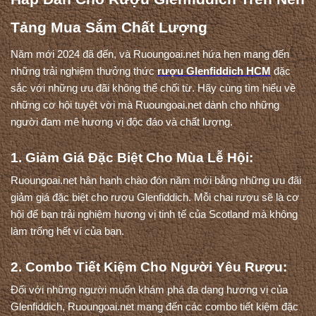
Tảng Mua Sắm Chất Lượng
Năm mới 2024 đã đến, và Ruoungoai.net hứa hẹn mang đến 
những trải nghiệm thưởng thức 
rượu Glenfiddich HCM
 đặc 
sắc với những ưu đãi không thể chối từ. Hãy cùng tìm hiểu về 
những cơ hội tuyệt vời mà Ruoungoai.net dành cho những 
người đam mê hương vị độc đáo và chất lượng.
1. Giảm Giá Đặc Biệt Cho Mùa Lễ Hội:
Ruoungoai.net hân hạnh chào đón năm mới bằng những ưu đãi 
giảm giá đặc biệt cho rượu Glenfiddich. Mỗi chai rượu sẽ là cơ 
hội để bạn trải nghiệm hương vị tinh tế của Scotland mà không 
làm trống hết ví của bạn.
2. Combo Tiết Kiệm Cho Người Yêu Rượu:
Đối với những người muốn khám phá đa dạng hương vị của 
Glenfiddich, Ruoungoai.net mang đến các combo tiết kiệm đặc 