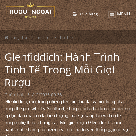
MENU
0
Giỏ hàng
Trang chủ
Tin Tức
Tìm hiểu về rượu
Glenfiddich: Hành Trình
Tinh Tế Trong Mỗi Giọt
Rượu
Chủ nhật - 31/12/2023 09:38
Glenfiddich, một trong những tên tuổi lâu dài và nổi tiếng nhất
trong thế giới whisky Scotland, không chỉ là đại diện cho hương
vị độc đáo mà còn là biểu tượng của sự sáng tạo và tinh tế
trong nghệ thuật chưng cất. Mỗi giọt rượu Glenfiddich là một
hành trình khám phá hương vị, nơi mà truyền thống gặp gỡ sự