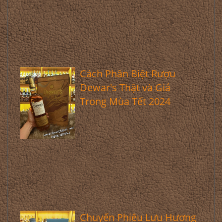
Cách Phân Biệt Rượu
Dewar's Thật và Giả
Trong Mùa Tết 2024
Chuyến Phiêu Lưu Hương