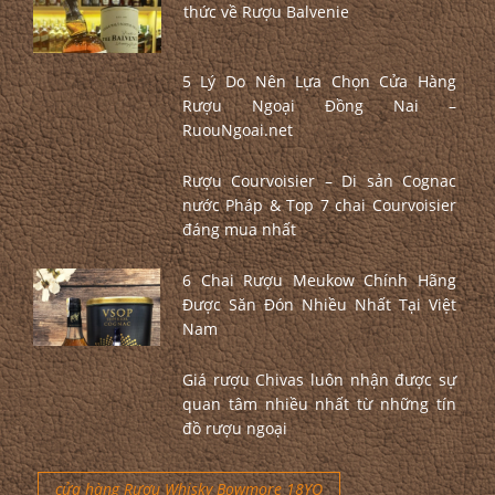
thức về Rượu Balvenie
5 Lý Do Nên Lựa Chọn Cửa Hàng
Rượu Ngoại Đồng Nai –
RuouNgoai.net
Rượu Courvoisier – Di sản Cognac
nước Pháp & Top 7 chai Courvoisier
đáng mua nhất
6 Chai Rượu Meukow Chính Hãng
Được Săn Đón Nhiều Nhất Tại Việt
Nam
Giá rượu Chivas luôn nhận được sự
quan tâm nhiều nhất từ những tín
đồ rượu ngoại
cửa hàng Rượu Whisky Bowmore 18YO