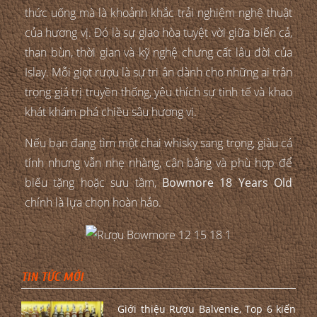
thức uống mà là khoảnh khắc trải nghiệm nghệ thuật
của hương vị. Đó là sự giao hòa tuyệt vời giữa biển cả,
than bùn, thời gian và kỹ nghệ chưng cất lâu đời của
Islay. Mỗi giọt rượu là sự tri ân dành cho những ai trân
trọng giá trị truyền thống, yêu thích sự tinh tế và khao
khát khám phá chiều sâu hương vị.
Nếu bạn đang tìm một chai whisky sang trọng, giàu cá
tính nhưng vẫn nhẹ nhàng, cân bằng và phù hợp để
biếu tặng hoặc sưu tầm,
Bowmore 18 Years Old
chính là lựa chọn hoàn hảo.
TIN TỨC MỚI
Giới thiệu Rượu Balvenie, Top 6 kiến