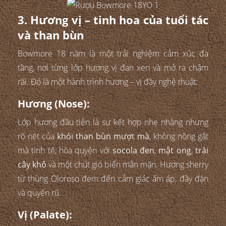
3. Hương vị – tinh hoa của tuổi tác
và than bùn
Bowmore 18 năm là một trải nghiệm cảm xúc đa
tầng, nơi từng lớp hương vị đan xen và mở ra chậm
rãi. Đó là một hành trình hương – vị đầy nghệ thuật:
Hương (Nose):
Lớp hương đầu tiên là sự kết hợp nhẹ nhàng nhưng
rõ nét của
khói than bùn mượt mà
, không nồng gắt
mà tinh tế, hòa quyện với
socola đen
,
mật ong
,
trái
cây khô
và một chút gió biển mằn mặn. Hương sherry
từ thùng Oloroso đem đến cảm giác ấm áp, đầy đặn
và quyến rũ.
Vị (Palate):