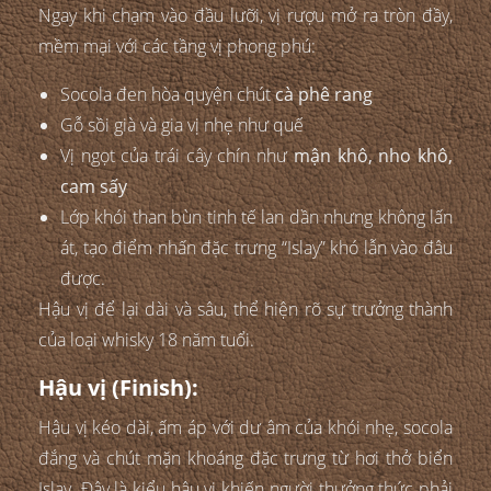
Ngay khi chạm vào đầu lưỡi, vị rượu mở ra tròn đầy,
mềm mại với các tầng vị phong phú:
Socola đen hòa quyện chút
cà phê rang
Gỗ sồi già và gia vị nhẹ như quế
Vị ngọt của trái cây chín như
mận khô, nho khô,
cam sấy
Lớp khói than bùn tinh tế lan dần nhưng không lấn
át, tạo điểm nhấn đặc trưng “Islay” khó lẫn vào đâu
được.
Hậu vị để lại dài và sâu, thể hiện rõ sự trưởng thành
của loại whisky 18 năm tuổi.
Hậu vị (Finish):
Hậu vị kéo dài, ấm áp với dư âm của khói nhẹ, socola
đắng và chút mặn khoáng đặc trưng từ hơi thở biển
Islay. Đây là kiểu hậu vị khiến người thưởng thức phải