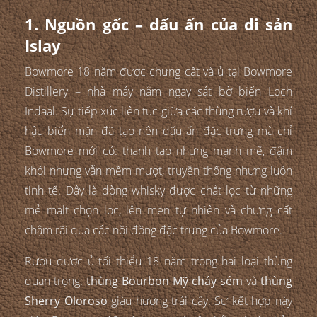
1. Nguồn gốc – dấu ấn của di sản
Islay
Bowmore 18 năm được chưng cất và ủ tại Bowmore
Distillery – nhà máy nằm ngay sát bờ biển Loch
Indaal. Sự tiếp xúc liên tục giữa các thùng rượu và khí
hậu biển mặn đã tạo nên dấu ấn đặc trưng mà chỉ
Bowmore mới có: thanh tao nhưng mạnh mẽ, đậm
khói nhưng vẫn mềm mượt, truyền thống nhưng luôn
tinh tế. Đây là dòng whisky được chắt lọc từ những
mẻ malt chọn lọc, lên men tự nhiên và chưng cất
chậm rãi qua các nồi đồng đặc trưng của Bowmore.
Rượu được ủ tối thiểu 18 năm trong hai loại thùng
quan trọng:
thùng Bourbon Mỹ cháy sém
và
thùng
Sherry Oloroso
giàu hương trái cây. Sự kết hợp này