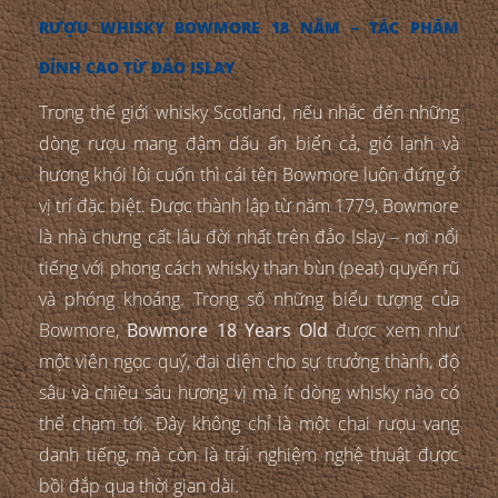
RƯỢU WHISKY BOWMORE 18 NĂM – TÁC PHẨM
ĐỈNH CAO TỪ ĐẢO ISLAY
Trong thế giới whisky Scotland, nếu nhắc đến những
dòng rượu mang đậm dấu ấn biển cả, gió lạnh và
hương khói lôi cuốn thì cái tên Bowmore luôn đứng ở
vị trí đặc biệt. Được thành lập từ năm 1779, Bowmore
là nhà chưng cất lâu đời nhất trên đảo Islay – nơi nổi
tiếng với phong cách whisky than bùn (peat) quyến rũ
và phóng khoáng. Trong số những biểu tượng của
Bowmore,
Bowmore 18 Years Old
được xem như
một viên ngọc quý, đại diện cho sự trưởng thành, độ
sâu và chiều sâu hương vị mà ít dòng whisky nào có
thể chạm tới. Đây không chỉ là một chai rượu vang
danh tiếng, mà còn là trải nghiệm nghệ thuật được
bồi đắp qua thời gian dài.