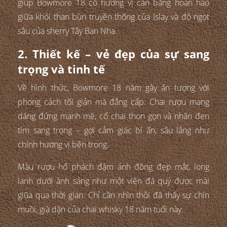
giúp Bowmore 18 có hương vị cân bằng hoàn hảo
giữa khói than bùn truyền thống của Islay và độ ngọt
sâu của sherry Tây Ban Nha.
2. Thiết kế – vẻ đẹp của sự sang
trọng và tinh tế
Về hình thức, Bowmore 18 năm gây ấn tượng với
phong cách tối giản mà đẳng cấp. Chai rượu mang
dáng đứng mạnh mẽ, cổ chai thon gọn và nhãn đen
tím sang trọng – gợi cảm giác bí ẩn, sâu lắng như
chính hương vị bên trong.
Màu rượu hổ phách đậm ánh đồng đẹp mắt, long
lanh dưới ánh sáng như một viên đá quý được mài
giũa qua thời gian. Chỉ cần nhìn thôi đã thấy sự chín
muồi, già dặn của chai whisky 18 năm tuổi này.