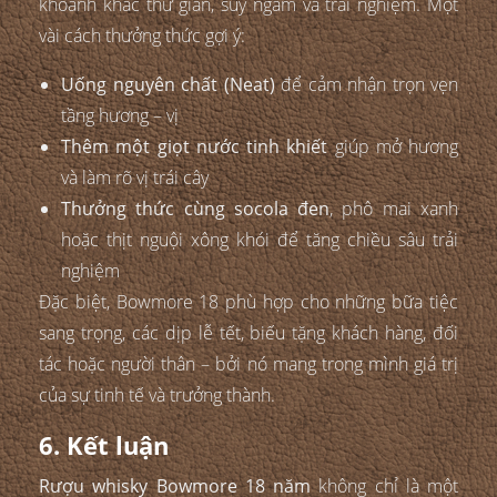
khoảnh khắc thư giãn, suy ngẫm và trải nghiệm. Một
vài cách thưởng thức gợi ý:
Uống nguyên chất (Neat)
để cảm nhận trọn vẹn
tầng hương – vị
Thêm một giọt nước tinh khiết
giúp mở hương
và làm rõ vị trái cây
Thưởng thức cùng socola đen
, phô mai xanh
hoặc thịt nguội xông khói để tăng chiều sâu trải
nghiệm
Đặc biệt, Bowmore 18 phù hợp cho những bữa tiệc
sang trọng, các dịp lễ tết, biếu tặng khách hàng, đối
tác hoặc người thân – bởi nó mang trong mình giá trị
của sự tinh tế và trưởng thành.
6. Kết luận
Rượu whisky Bowmore 18 năm
không chỉ là một