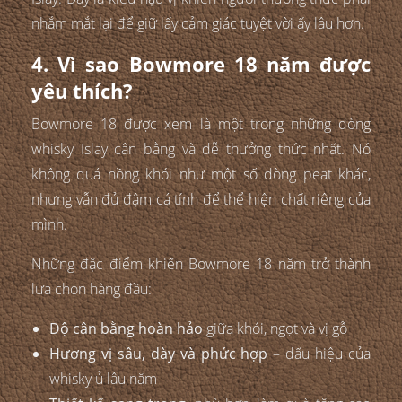
nhắm mắt lại để giữ lấy cảm giác tuyệt vời ấy lâu hơn.
4. Vì sao Bowmore 18 năm được
yêu thích?
Bowmore 18 được xem là một trong những dòng
whisky Islay cân bằng và dễ thưởng thức nhất. Nó
không quá nồng khói như một số dòng peat khác,
nhưng vẫn đủ đậm cá tính để thể hiện chất riêng của
mình.
Những đặc điểm khiến Bowmore 18 năm trở thành
lựa chọn hàng đầu:
Độ cân bằng hoàn hảo
giữa khói, ngọt và vị gỗ
Hương vị sâu, dày và phức hợp
– dấu hiệu của
whisky ủ lâu năm