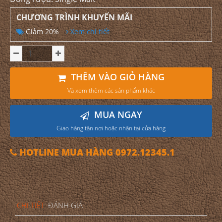
CHƯƠNG TRÌNH KHUYẾN MÃI
Giảm 20%
Xem chi tiết
THÊM VÀO GIỎ HÀNG
Và xem thêm các sản phẩm khác
MUA NGAY
Giao hàng tận nơi hoặc nhận tại cửa hàng
HOTLINE MUA HÀNG 0972.12345.1
CHI TIẾT
ĐÁNH GIÁ