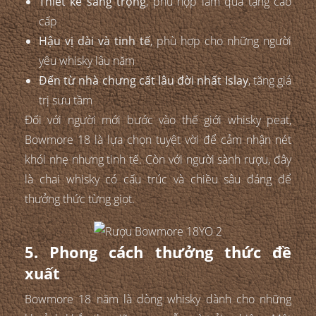
Thiết kế sang trọng
, phù hợp làm quà tặng cao
cấp
Hậu vị dài và tinh tế
, phù hợp cho những người
yêu whisky lâu năm
Đến từ nhà chưng cất lâu đời nhất Islay
, tăng giá
trị sưu tầm
Đối với người mới bước vào thế giới whisky peat,
Bowmore 18 là lựa chọn tuyệt vời để cảm nhận nét
khói nhẹ nhưng tinh tế. Còn với người sành rượu, đây
là chai whisky có cấu trúc và chiều sâu đáng để
thưởng thức từng giọt.
5. Phong cách thưởng thức đề
xuất
Bowmore 18 năm là dòng whisky dành cho những