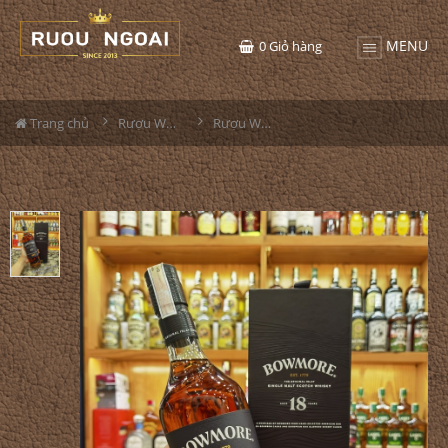
MENU
0
Giỏ hàng
Trang chủ
Rượu Whisky
Rượu Whisky Bowmore 18YO