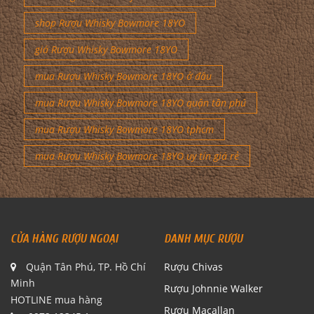
shop Rượu Whisky Bowmore 18YO
giá Rượu Whisky Bowmore 18YO
mua Rượu Whisky Bowmore 18YO ở đâu
mua Rượu Whisky Bowmore 18YO quận tân phú
mua Rượu Whisky Bowmore 18YO tphcm
mua Rượu Whisky Bowmore 18YO uy tín giá rẻ
CỬA HÀNG RƯỢU NGOẠI
DANH MỤC RƯỢU
Quận Tân Phú, TP. Hồ Chí
Rượu Chivas
Minh
Rượu Johnnie Walker
HOTLINE mua hàng
Rượu Macallan