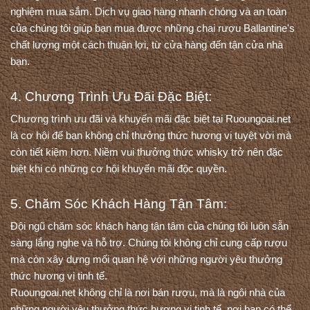
nghiệm mua sắm. Dịch vụ giao hàng nhanh chóng và an toàn 
của chúng tôi giúp bạn mua được những chai rượu Ballantine's 
chất lượng một cách thuận lợi, từ cửa hàng đến tận cửa nhà 
bạn.
4. Chương Trình Ưu Đãi Đặc Biệt:
Chương trình ưu đãi và khuyến mãi đặc biệt tại Ruoungoai.net 
là cơ hội để bạn không chỉ thưởng thức hương vị tuyệt vời mà 
còn tiết kiệm hơn. Niềm vui thưởng thức whisky trở nên đặc 
biệt khi có những cơ hội khuyến mãi độc quyền.
5. Chăm Sóc Khách Hàng Tận Tâm:
Đội ngũ chăm sóc khách hàng tận tâm của chúng tôi luôn sẵn 
sàng lắng nghe và hỗ trợ. Chúng tôi không chỉ cung cấp rượu 
mà còn xây dựng mối quan hệ với những người yêu thưởng 
thức hương vị tinh tế.
Ruoungoai.net không chỉ là nơi bán rượu, mà là ngôi nhà của 
những người yêu thưởng thức hương vị tinh tế, nơi bạn có thể 