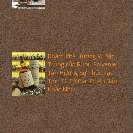
Khám Phá Hương Vị Đặc
Trưng của Rượu Balvenie:
Tận Hưởng Sự Phức Tạp
Tinh Tế Từ Các Phiên Bản
Khác Nhau