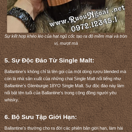
Sự kết hợp khéo léo của hạt ngũ cốc tạo ra độ mềm mại và tròn 
vị, mượt mà
5. Sự Độc Đáo Từ Single Malt:
Ballantine's không chỉ là tên gọi của một dòng rượu blended mà 
còn là nhà sản xuất của những chai Single Malt nổi tiếng như 
Ballantine's Glenburgie 18YO Single Malt. Sự độc đáo này làm 
nổi bật tên tuổi của Ballantine's trong cộng đồng người yêu 
whisky.
6. Bộ Sưu Tập Giới Hạn:
Ballantine's thường cho ra đời các phiên bản giới hạn, làm hài 