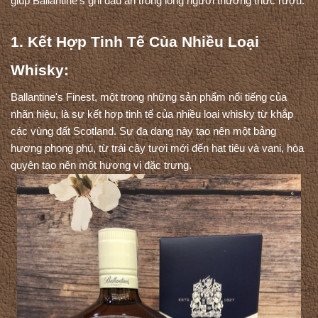
giúp Ballantine's ghi dấu ấn trong lòng người thưởng thức rượu:
1. Kết Hợp Tinh Tế Của Nhiều Loại 
Whisky:
Ballantine's Finest, một trong những sản phẩm nổi tiếng của 
nhãn hiệu, là sự kết hợp tinh tế của nhiều loại whisky từ khắp 
các vùng đất Scotland. Sự đa dạng này tạo nên một bảng 
hương phong phú, từ trái cây tươi mới đến hạt tiêu và vani, hòa 
quyện tạo nên một hương vị đặc trưng.