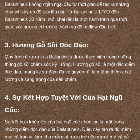
Ballantine's không ngần ngại đầu tư thời gian để tạo ra những 
chai whisky có độ tuổi lâu dài. Từ Ballantine's 17YO đến 
Ballantine's 30 Năm, mỗi chai đều là một hành trình qua thời 
gian, với hương vị trưởng thành và độ mellow đặc biệt.
3. Hương Gỗ Sồi Độc Đáo:
Quy trình ủ rượu của Ballantine's được thực hiện trong những 
thùng gỗ sồi chăm sóc kỹ lưỡng. Hương gỗ sồi là một đặc điểm 
độc đáo, mang lại sự đậm đà và quyến rũ, làm tăng thêm chất 
lượng và sang trọng của sản phẩm.
4. Sự Kết Hợp Tuyệt Vời Của Hạt Ngũ 
Cốc:
Sự kết hợp khéo léo của hạt ngũ cốc chọn lọc là một trong 
những điểm độc đáo của Ballantine's. Điều này tạo ra độ mềm 
mại và tròn vị, làm cho mỗi giọt rượu trở nên mượt mà và dễ 