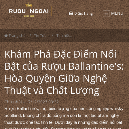
MENU
0
Giỏ hàng
Trang chủ
Tin Tức
Tìm hiểu về rượu
Khám Phá Đặc Điểm Nổi
Bật của Rượu Ballantine's:
Hòa Quyện Giữa Nghệ
Thuật và Chất Lượng
Chủ nhật - 17/12/2023 03:32
Rượu Ballantine's, một biểu tượng của nền công nghiệp whisky
Scotland, không chỉ là đồ uống mà còn là một tác phẩm nghệ
thuật được chế tác tinh tế. Dưới đây là những đặc điểm nổi bật