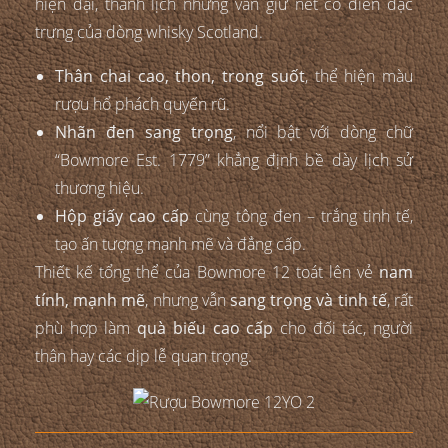
hiện đại, thanh lịch nhưng vẫn giữ nét cổ điển đặc
trưng của dòng whisky Scotland.
Thân chai cao, thon, trong suốt
, thể hiện màu
rượu hổ phách quyến rũ.
Nhãn đen sang trọng
, nổi bật với dòng chữ
“Bowmore Est. 1779” khẳng định bề dày lịch sử
thương hiệu.
Hộp giấy cao cấp
cùng tông đen – trắng tinh tế,
tạo ấn tượng mạnh mẽ và đẳng cấp.
Thiết kế tổng thể của Bowmore 12 toát lên vẻ
nam
tính, mạnh mẽ
, nhưng vẫn
sang trọng và tinh tế
, rất
phù hợp làm
quà biếu cao cấp
cho đối tác, người
thân hay các dịp lễ quan trọng.