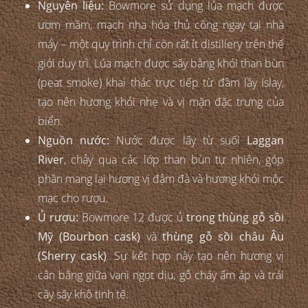
Nguyên liệu:
Bowmore sử dụng lúa mạch được
ươm mầm, mạch nha hóa thủ công ngay tại nhà
máy – một quy trình chỉ còn rất ít distillery trên thế
giới duy trì. Lúa mạch được sấy bằng khói than bùn
(peat smoke) khai thác trực tiếp từ đầm lầy Islay,
tạo nên hương khói nhẹ và vị mặn đặc trưng của
biển.
Nguồn nước:
Nước được lấy từ suối
Laggan
River
, chảy qua các lớp than bùn tự nhiên, góp
phần mang lại hương vị đậm đà và hương khói mộc
mạc cho rượu.
Ủ rượu:
Bowmore 12 được ủ
trong thùng gỗ sồi
Mỹ (Bourbon cask)
và
thùng gỗ sồi châu Âu
(Sherry cask)
. Sự kết hợp này tạo nên hương vị
cân bằng giữa vani ngọt dịu, gỗ cháy ấm áp và trái
cây sấy khô tinh tế.