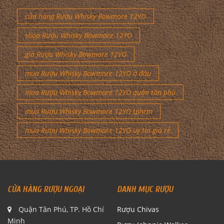
cửa hàng Rượu Whisky Bowmore 12YO
shop Rượu Whisky Bowmore 12YO
giá Rượu Whisky Bowmore 12YO
mua Rượu Whisky Bowmore 12YO ở đâu
mua Rượu Whisky Bowmore 12YO quận tân phú
mua Rượu Whisky Bowmore 12YO tphcm
mua Rượu Whisky Bowmore 12YO uy tín giá rẻ
CỬA HÀNG RƯỢU NGOẠI
DANH MỤC RƯỢU
Quận Tân Phú, TP. Hồ Chí
Rượu Chivas