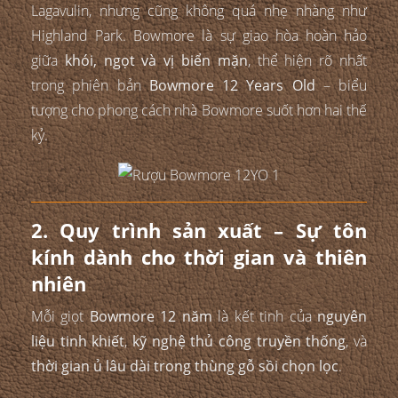
Lagavulin, nhưng cũng không quá nhẹ nhàng như
Highland Park. Bowmore là sự giao hòa hoàn hảo
giữa
khói, ngọt và vị biển mặn
, thể hiện rõ nhất
trong phiên bản
Bowmore 12 Years Old
– biểu
tượng cho phong cách nhà Bowmore suốt hơn hai thế
kỷ.
2. Quy trình sản xuất – Sự tôn
kính dành cho thời gian và thiên
nhiên
Mỗi giọt
Bowmore 12 năm
là kết tinh của
nguyên
liệu tinh khiết
,
kỹ nghệ thủ công truyền thống
, và
thời gian ủ lâu dài trong thùng gỗ sồi chọn lọc
.