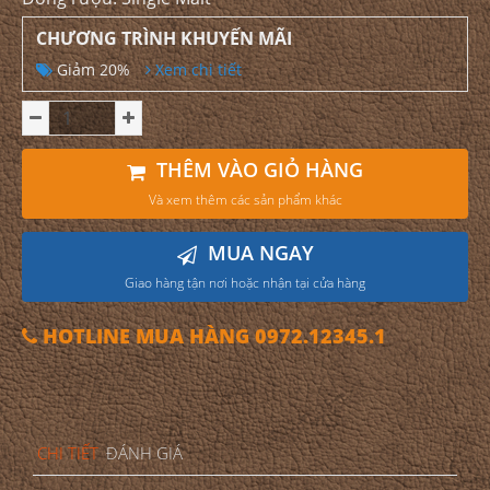
CHƯƠNG TRÌNH KHUYẾN MÃI
Giảm 20%
Xem chi tiết
THÊM VÀO GIỎ HÀNG
Và xem thêm các sản phẩm khác
MUA NGAY
Giao hàng tận nơi hoặc nhận tại cửa hàng
HOTLINE MUA HÀNG 0972.12345.1
CHI TIẾT
ĐÁNH GIÁ