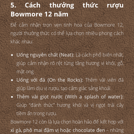
5. Cách thưởng thức rượu
Bowmore 12 năm
Để cảm nhận trọn vẹn tinh hoa của Bowmore 12,
người thưởng thức có thể lựa chọn nhiều phong cách
khác nhau:
Uống nguyên chất (Neat):
Là cách phổ biến nhất,
giúp cảm nhận rõ rệt từng tầng hương vị khói, gỗ,
mật ong.
Uống với đá (On the Rocks):
Thêm vài viên đá
giúp làm dịu vị rượu, tạo cảm giác sảng khoái.
Thêm vài giọt nước (With a splash of water):
Giúp “đánh thức” hương khói và vị ngọt trái cây
tiềm ẩn trong rượu.
Bowmore 12 còn là lựa chọn hoàn hảo để kết hợp với
xì gà, phô mai đậm vị hoặc chocolate đen
– những