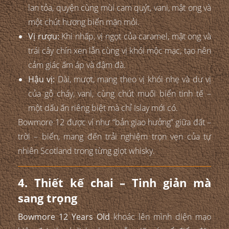
lan tỏa, quyện cùng mùi cam quýt, vani, mật ong và
một chút hương biển mặn mỏi.
Vị rượu:
Khi nhấp, vị ngọt của caramel, mật ong và
trái cây chín xen lẫn cùng vị khói mộc mạc, tạo nên
cảm giác ấm áp và đậm đà.
Hậu vị:
Dài, mượt, mang theo vị khói nhẹ và dư vị
của gỗ cháy, vani, cùng chút muối biển tinh tế –
một dấu ấn riêng biệt mà chỉ Islay mới có.
Bowmore 12 được ví như “bản giao hưởng” giữa đất –
trời – biển, mang đến trải nghiệm trọn vẹn của tự
nhiên Scotland trong từng giọt whisky.
4. Thiết kế chai – Tinh giản mà
sang trọng
Bowmore 12 Years Old
khoác lên mình diện mạo