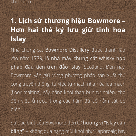
khó quên.
1. Lịch sử thương hiệu Bowmore –
Hơn hai thế kỷ lưu giữ tinh hoa
Islay
Nhà chưng cất
Bowmore Distillery
được thành lập
vào năm
1779
, là
nhà máy chưng cất whisky hợp
pháp đầu tiên trên đảo Islay
, Scotland. Đến nay,
Bowmore vẫn giữ vững phương pháp sản xuất thủ
công truyền thống, từ việc tự mạch nha hóa lúa mạch
(floor malting), sấy bằng khói than bùn tự nhiên, cho
đến việc ủ rượu trong các hầm đá cổ nằm sát bờ
biển.
Sự đặc biệt của Bowmore đến từ
hương vị “Islay cân
bằng”
– không quá nặng mùi khói như Laphroaig hay