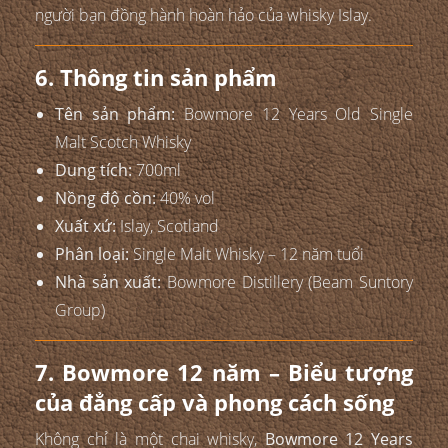
người bạn đồng hành hoàn hảo của whisky Islay.
6. Thông tin sản phẩm
Tên sản phẩm:
Bowmore 12 Years Old Single
Malt Scotch Whisky
Dung tích:
700ml
Nồng độ cồn:
40% vol
Xuất xứ:
Islay, Scotland
Phân loại:
Single Malt Whisky – 12 năm tuổi
Nhà sản xuất:
Bowmore Distillery (Beam Suntory
Group)
7. Bowmore 12 năm – Biểu tượng
của đẳng cấp và phong cách sống
Không chỉ là một chai whisky,
Bowmore 12 Years