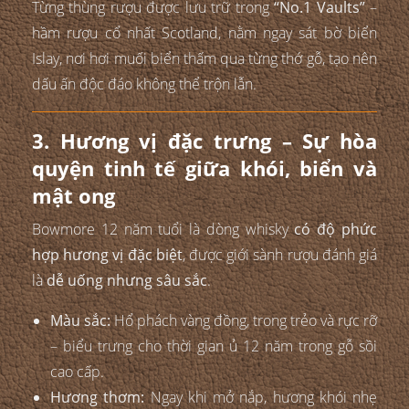
Từng thùng rượu được lưu trữ trong
“No.1 Vaults”
–
hầm rượu cổ nhất Scotland, nằm ngay sát bờ biển
Islay, nơi hơi muối biển thấm qua từng thớ gỗ, tạo nên
dấu ấn độc đáo không thể trộn lẫn.
3. Hương vị đặc trưng – Sự hòa
quyện tinh tế giữa khói, biển và
mật ong
Bowmore 12 năm tuổi là dòng whisky
có độ phức
hợp hương vị đặc biệt
, được giới sành rượu đánh giá
là
dễ uống nhưng sâu sắc
.
Màu sắc:
Hổ phách vàng đồng, trong trẻo và rực rỡ
– biểu trưng cho thời gian ủ 12 năm trong gỗ sồi
cao cấp.
Hương thơm:
Ngay khi mở nắp, hương khói nhẹ