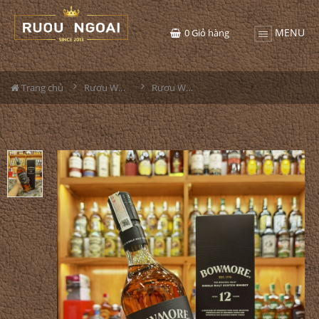
MENU
0
Giỏ hàng
Trang chủ
Rượu Whisky
Rượu Whisky Bowmore 12YO