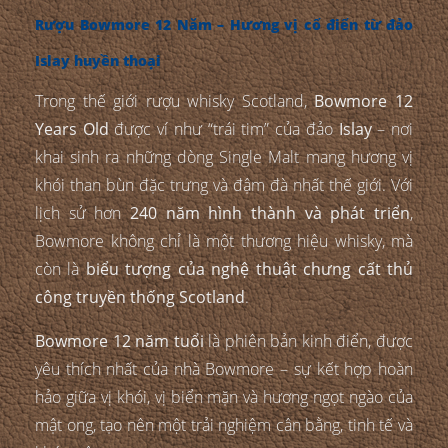
Rượu Bowmore 12 Năm – Hương vị cổ điển từ đảo
Islay huyền thoại
Trong thế giới rượu whisky Scotland,
Bowmore 12
Years Old
được ví như “trái tim” của đảo
Islay
– nơi
khai sinh ra những dòng Single Malt mang hương vị
khói than bùn đặc trưng và đậm đà nhất thế giới. Với
lịch sử hơn
240 năm hình thành và phát triển
,
Bowmore không chỉ là một thương hiệu whisky, mà
còn là
biểu tượng của nghệ thuật chưng cất thủ
công truyền thống Scotland
.
Bowmore 12 năm tuổi
là phiên bản kinh điển, được
yêu thích nhất của nhà Bowmore – sự kết hợp hoàn
hảo giữa vị khói, vị biển mặn và hương ngọt ngào của
mật ong, tạo nên một trải nghiệm cân bằng, tinh tế và