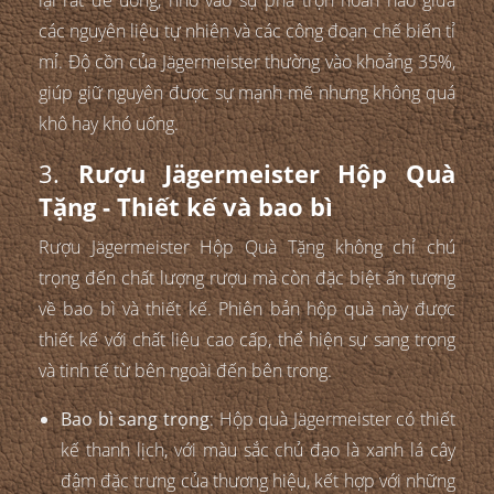
lại rất dễ uống, nhờ vào sự pha trộn hoàn hảo giữa
các nguyên liệu tự nhiên và các công đoạn chế biến tỉ
mỉ. Độ cồn của Jägermeister thường vào khoảng 35%,
giúp giữ nguyên được sự mạnh mẽ nhưng không quá
khô hay khó uống.
3.
Rượu Jägermeister Hộp Quà
Tặng - Thiết kế và bao bì
Rượu Jägermeister Hộp Quà Tặng không chỉ chú
trọng đến chất lượng rượu mà còn đặc biệt ấn tượng
về bao bì và thiết kế. Phiên bản hộp quà này được
thiết kế với chất liệu cao cấp, thể hiện sự sang trọng
và tinh tế từ bên ngoài đến bên trong.
Bao bì sang trọng
: Hộp quà Jägermeister có thiết
kế thanh lịch, với màu sắc chủ đạo là xanh lá cây
đậm đặc trưng của thương hiệu, kết hợp với những