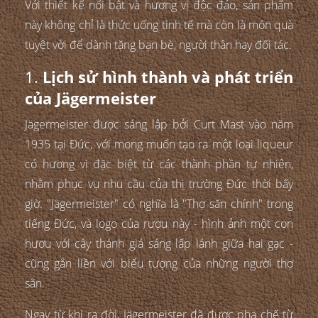
Với thiết kế nổi bật và hương vị độc đáo, sản phẩm
này không chỉ là thức uống tinh tế mà còn là món quà
tuyệt vời để dành tặng bạn bè, người thân hay đối tác.
1.
Lịch sử hình thành và phát triển
của Jägermeister
Jägermeister được sáng lập bởi Curt Mast vào năm
1935 tại Đức, với mong muốn tạo ra một loại liqueur
có hương vị đặc biệt từ các thành phần tự nhiên,
nhằm phục vụ nhu cầu của thị trường Đức thời bấy
giờ. "Jägermeister" có nghĩa là "Thợ săn chính" trong
tiếng Đức, và logo của rượu này - hình ảnh một con
hươu với cây thánh giá sáng lấp lánh giữa hai gạc -
cũng gắn liền với biểu tượng của những người thợ
săn.
Ngay từ khi ra đời, Jägermeister đã được pha chế từ