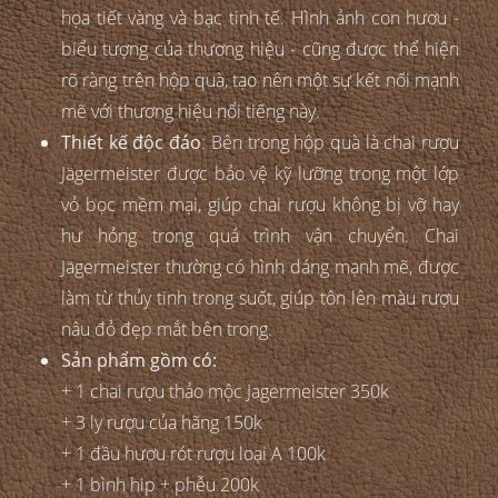
họa tiết vàng và bạc tinh tế. Hình ảnh con hươu -
biểu tượng của thương hiệu - cũng được thể hiện
rõ ràng trên hộp quà, tạo nên một sự kết nối mạnh
mẽ với thương hiệu nổi tiếng này.
Thiết kế độc đáo
: Bên trong hộp quà là chai rượu
Jägermeister được bảo vệ kỹ lưỡng trong một lớp
vỏ bọc mềm mại, giúp chai rượu không bị vỡ hay
hư hỏng trong quá trình vận chuyển. Chai
Jägermeister thường có hình dáng mạnh mẽ, được
làm từ thủy tinh trong suốt, giúp tôn lên màu rượu
nâu đỏ đẹp mắt bên trong.
Sản phẩm gồm có:
+ 1 chai rượu thảo mộc Jagermeister 350k
+ 3 ly rượu của hãng 150k
+ 1 đầu hươu rót rượu loại A 100k
+ 1 bình hip + phễu 200k