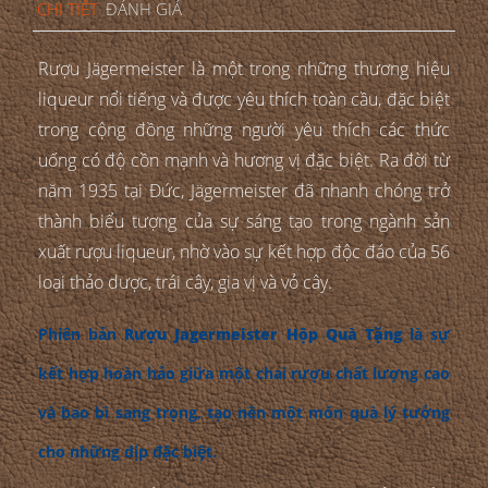
CHI TIẾT
ĐÁNH GIÁ
Rượu Jägermeister là một trong những thương hiệu
liqueur nổi tiếng và được yêu thích toàn cầu, đặc biệt
trong cộng đồng những người yêu thích các thức
uống có độ cồn mạnh và hương vị đặc biệt. Ra đời từ
năm 1935 tại Đức, Jägermeister đã nhanh chóng trở
thành biểu tượng của sự sáng tạo trong ngành sản
xuất rượu liqueur, nhờ vào sự kết hợp độc đáo của 56
loại thảo dược, trái cây, gia vị và vỏ cây.
Phiên bản
Rượu Jagermeister Hộp Quà Tặng
là sự
kết hợp hoàn hảo giữa một chai rượu chất lượng cao
và bao bì sang trọng, tạo nên một món quà lý tưởng
cho những dịp đặc biệt.