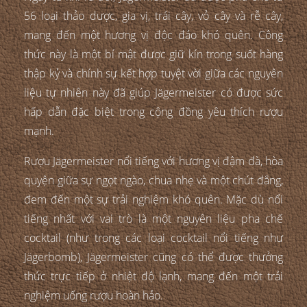
56 loại thảo dược, gia vị, trái cây, vỏ cây và rễ cây,
mang đến một hương vị độc đáo khó quên. Công
thức này là một bí mật được giữ kín trong suốt hàng
thập kỷ và chính sự kết hợp tuyệt vời giữa các nguyên
liệu tự nhiên này đã giúp Jägermeister có được sức
hấp dẫn đặc biệt trong cộng đồng yêu thích rượu
mạnh.
Rượu Jägermeister nổi tiếng với hương vị đậm đà, hòa
quyện giữa sự ngọt ngào, chua nhẹ và một chút đắng,
đem đến một sự trải nghiệm khó quên. Mặc dù nổi
tiếng nhất với vai trò là một nguyên liệu pha chế
cocktail (như trong các loại cocktail nổi tiếng như
Jägerbomb), Jägermeister cũng có thể được thưởng
thức trực tiếp ở nhiệt độ lạnh, mang đến một trải
nghiệm uống rượu hoàn hảo.