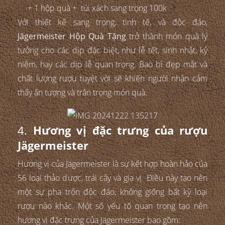
+ 1 hộp quà + túi xách sang trọng 100k
Với thiết kế sang trọng, tinh tế, và độc đáo,
Jägermeister Hộp Quà Tặng
trở thành món quà lý
tưởng cho các dịp đặc biệt, như lễ tết, sinh nhật, kỷ
niệm, hay các dịp lễ quan trọng. Bao bì đẹp mắt và
chất lượng rượu tuyệt vời sẽ khiến người nhận cảm
thấy ấn tượng và trân trọng món quà.
4.
Hương vị đặc trưng của rượu
Jägermeister
Hương vị của Jägermeister là sự kết hợp hoàn hảo của
56 loại thảo dược, trái cây và gia vị. Điều này tạo nên
một sự pha trộn độc đáo, không giống bất kỳ loại
rượu nào khác. Một số yếu tố quan trọng tạo nên
hương vị đặc trưng của Jägermeister bao gồm: