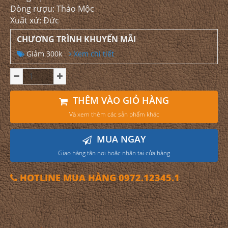
Dòng rượu: Thảo Mộc
Xuất xứ: Đức
CHƯƠNG TRÌNH KHUYẾN MÃI
Giảm 300k
Xem chi tiết
THÊM VÀO GIỎ HÀNG
Và xem thêm các sản phẩm khác
MUA NGAY
Giao hàng tận nơi hoặc nhận tại cửa hàng
HOTLINE MUA HÀNG 0972.12345.1