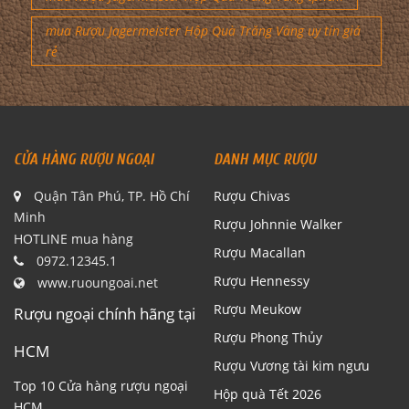
mua Rượu Jagermeister Hộp Quà Trăng Vàng uy tín giá
rẻ
CỬA HÀNG RƯỢU NGOẠI
DANH MỤC RƯỢU
Quận Tân Phú, TP. Hồ Chí
Rượu Chivas
Minh
Rượu Johnnie Walker
HOTLINE mua hàng
Rượu Macallan
0972.12345.1
Rượu Hennessy
www.ruoungoai.net
Rượu Meukow
Rượu ngoại chính hãng tại
Rượu Phong Thủy
HCM
Rượu Vương tài kim ngưu
Top 10 Cửa hàng rượu ngoại
Hộp quà Tết 2026
HCM