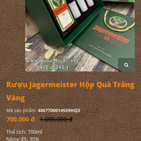
Rượu Jagermeister Hộp Quà Trăng
Vàng
Mã sản phẩm:
4067700014559HQ3
700.000 đ
1.000.000 đ
Thể tích: 700ml
Nồng độ: 35%