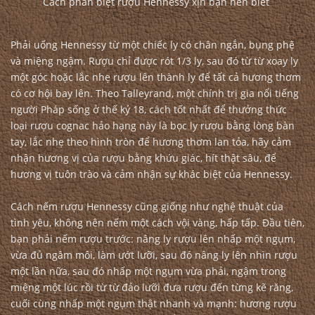
Cách phân biệt rượu Hennessy xịn bạn nên biết
Phải uống Hennessy từ một chiếc ly có chân ngắn, bụng phệ
và miệng ngậm. Rượu chỉ được rót 1/3 ly, sau đó từ từ xoay ly
một góc hoặc lắc nhẹ rượu lên thành ly để tất cả hương thơm
có cơ hội bay lên. Theo Talleyrand, một chính trị gia nổi tiếng
người Pháp sống ở thế kỷ 18, cách tốt nhất để thưởng thức
loại rượu cognac hảo hạng này là bọc ly rượu bằng lòng bàn
tay, lắc nhẹ theo hình tròn để hương thơm lan tỏa, hãy cảm
nhận hương vị của rượu bằng khứu giác, hít thật sâu, để
hương vị tuôn trào và cảm nhận sự khác biệt của Hennessy.
Cách nếm rượu Hennessy cũng giống như nghệ thuật của
tình yêu, không nên nếm một cách vội vàng, hấp tấp. Đầu tiên,
bạn phải nếm rượu trước: nâng ly rượu lên nhấp một ngụm,
vừa đủ ngâm môi, làm ướt lưỡi, sau đó nâng ly lên nhìn rượu
một lần nữa, sau đó nhấp một ngụm vừa phải, ngậm trong
miệng một lúc rồi từ từ đảo lưỡi đưa rượu đến từng kẽ răng,
cuối cùng nhấp một ngụm thật nhanh và mạnh: hương rượu