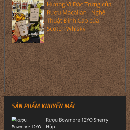
Hương Vị Đặc Trưng của
Rượu Macallan - Nghệ
Thuật Đỉnh Cao của
Scotch Whisky
SẢN PHẨM KHUYẾN MÃI
Rượu Bowmore 12YO Sherry
Hộp...