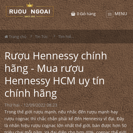
MENU
0
Giỏ hàng
Trang chủ
Tin Tức
Tìm hiểu về rượu
Rượu Hennessy chính
hãng - Mua rượu
Hennessy HCM uy tín
chính hãng
Thứ hai - 12/09/2022 08:23
Trong thế giới rượu mạnh, nếu nhắc đến rượu mạnh hay
rượu cognac thì chắc chắn phải kể đến Hennessy vĩ đại. Đây
là nhãn hiệu rượu cognac lớn nhất thế giới, bán được hơn 50
triệu chai mỗi năm. Và đại diện cho hơn 40% cognac thế giới.