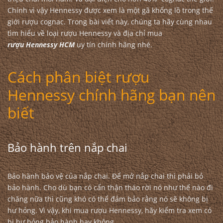
Chính vì vậy Hennessy được xem là một gã khổng lồ trong thế
giới rượu cognac. Trong bài viết này, chúng ta hãy cùng nhau
tìm hiểu về loại rượu Hennessy và địa chỉ mua
rượu Hennessy HCM
uy tín chính hãng nhé.
Cách phân biệt rượu
Hennessy chính hãng bạn nên
biết
Bảo hành trên nắp chai
Bảo hành bảo vệ của nắp chai. Để mở nắp chai thì phải bỏ
bảo hành. Cho dù bạn có cẩn thận tháo rời nó như thế nào đi
chăng nữa thì cũng khó có thể đảm bảo rằng nó sẽ không bị
hư hỏng. Vì vậy, khi mua rượu Hennessy, hãy kiểm tra xem có
bị hư hỏng bảo hành hay không.