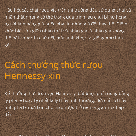
Hầu hết các chai rượu giả trên thị trường đều sử dụng chai và
nhãn thật nhưng có thể trong quá trình lau chùi bị hư hỏng,
người làm hàng giả buộc phải in nhãn giả để thay thế. Điểm
khác biệt lớn giữa nhãn thật và nhãn giả là nhãn giả không
thể bắt chước in chữ nổi, màu ánh kim, v.v. giống như bản
gốc.
Cách thưởng thức rượu
Hennessy xịn
Để thưởng thức trọn vẹn Hennessy, bắt buộc phải uống bằng
ly pha lê hoặc tệ nhất là ly thủy tinh thường. Bởi chỉ có thủy
tinh pha lê mới làm cho màu rượu trở nên óng ánh và hấp
dẫn.