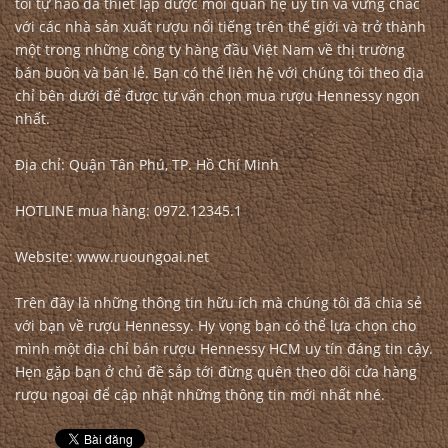
tôi tự hào đã thiết lập được mối quan hệ uy tín và vững chắc
với các nhà sản xuất rượu nổi tiếng trên thế giới và trở thành
một trong những công ty hàng đầu Việt Nam về thị trường
bán buôn và bán lẻ. Bạn có thể liên hệ với chúng tôi theo địa
chỉ bên dưới để được tư vấn chọn mua rượu Hennessy ngon
nhất.
Địa chỉ: Quận Tân Phú, TP. Hồ Chí Minh
HOTLINE mua hàng: 0972.12345.1
Website: www.ruoungoai.net
Trên đây là những thông tin hữu ích mà chúng tôi đã chia sẻ
với bạn về rượu Hennessy. Hy vọng bạn có thể lựa chọn cho
mình một địa chỉ bán rượu Hennessy HCM uy tín đáng tin cậy.
Hẹn gặp bạn ở chủ đề sắp tới đừng quên theo dõi cửa hàng
rượu ngoại để cập nhật những thông tin mới nhất nhé.