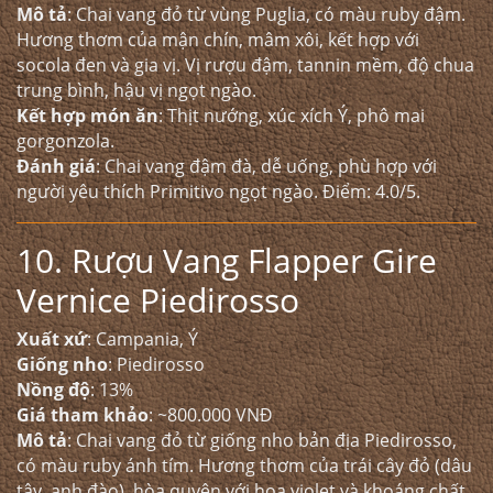
Mô tả
: Chai vang đỏ từ vùng Puglia, có màu ruby đậm.
Hương thơm của mận chín, mâm xôi, kết hợp với
socola đen và gia vị. Vị rượu đậm, tannin mềm, độ chua
trung bình, hậu vị ngọt ngào.
Kết hợp món ăn
: Thịt nướng, xúc xích Ý, phô mai
gorgonzola.
Đánh giá
: Chai vang đậm đà, dễ uống, phù hợp với
người yêu thích Primitivo ngọt ngào. Điểm: 4.0/5.
10. Rượu Vang Flapper Gire
Vernice Piedirosso
Xuất xứ
: Campania, Ý
Giống nho
: Piedirosso
Nồng độ
: 13%
Giá tham khảo
: ~800.000 VNĐ
Mô tả
: Chai vang đỏ từ giống nho bản địa Piedirosso,
có màu ruby ánh tím. Hương thơm của trái cây đỏ (dâu
tây, anh đào), hòa quyện với hoa violet và khoáng chất.