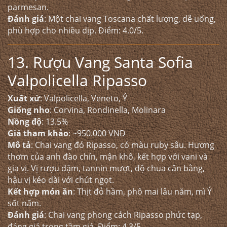
parmesan.
Đánh giá
: Một chai vang Toscana chất lượng, dễ uống,
phù hợp cho nhiều dịp. Điểm: 4.0/5.
13. Rượu Vang Santa Sofia
Valpolicella Ripasso
Xuất xứ
: Valpolicella, Veneto, Ý
Giống nho
: Corvina, Rondinella, Molinara
Nồng độ
: 13.5%
Giá tham khảo
: ~950.000 VNĐ
Mô tả
: Chai vang đỏ Ripasso, có màu ruby sâu. Hương
thơm của anh đào chín, mận khô, kết hợp với vani và
gia vị. Vị rượu đậm, tannin mượt, độ chua cân bằng,
hậu vị kéo dài với chút ngọt.
Kết hợp món ăn
: Thịt đỏ hầm, phô mai lâu năm, mì Ý
sốt nấm.
Đánh giá
: Chai vang phong cách Ripasso phức tạp,
đáng giá trong tầm giá. Điểm: 4.3/5.