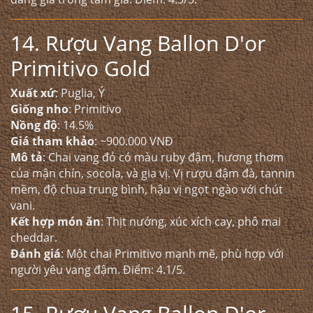
14. Rượu Vang Ballon D'or
Primitivo Gold
Xuất xứ
: Puglia, Ý
Giống nho
: Primitivo
Nồng độ
: 14.5%
Giá tham khảo
: ~900.000 VNĐ
Mô tả
: Chai vang đỏ có màu ruby đậm, hương thơm
của mận chín, socola, và gia vị. Vị rượu đậm đà, tannin
mềm, độ chua trung bình, hậu vị ngọt ngào với chút
vani.
Kết hợp món ăn
: Thịt nướng, xúc xích cay, phô mai
cheddar.
Đánh giá
: Một chai Primitivo mạnh mẽ, phù hợp với
người yêu vang đậm. Điểm: 4.1/5.