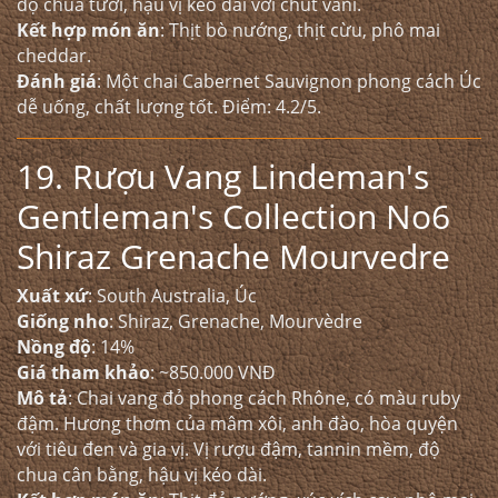
độ chua tươi, hậu vị kéo dài với chút vani.
Kết hợp món ăn
: Thịt bò nướng, thịt cừu, phô mai
cheddar.
Đánh giá
: Một chai Cabernet Sauvignon phong cách Úc
dễ uống, chất lượng tốt. Điểm: 4.2/5.
19. Rượu Vang Lindeman's
Gentleman's Collection No6
Shiraz Grenache Mourvedre
Xuất xứ
: South Australia, Úc
Giống nho
: Shiraz, Grenache, Mourvèdre
Nồng độ
: 14%
Giá tham khảo
: ~850.000 VNĐ
Mô tả
: Chai vang đỏ phong cách Rhône, có màu ruby
đậm. Hương thơm của mâm xôi, anh đào, hòa quyện
với tiêu đen và gia vị. Vị rượu đậm, tannin mềm, độ
chua cân bằng, hậu vị kéo dài.