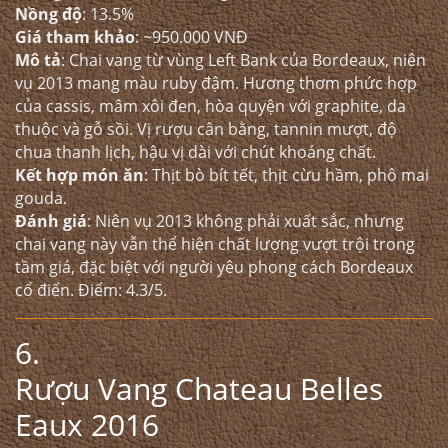
Nồng độ
: 13.5%
Giá tham khảo
: ~950.000 VNĐ
Mô tả
: Chai vang từ vùng Left Bank của Bordeaux, niên
vụ 2013 mang màu ruby đậm. Hương thơm phức hợp
của cassis, mâm xôi đen, hòa quyện với graphite, da
thuộc và gỗ sồi. Vị rượu cân bằng, tannin mượt, độ
chua thanh lịch, hậu vị dài với chút khoáng chất.
Kết hợp món ăn
: Thịt bò bít tết, thịt cừu hầm, phô mai
gouda.
Đánh giá
: Niên vụ 2013 không phải xuất sắc, nhưng
chai vang này vẫn thể hiện chất lượng vượt trội trong
tầm giá, đặc biệt với người yêu phong cách Bordeaux
cổ điển. Điểm: 4.3/5.
6.
Rượu Vang Chateau Belles
Eaux 2016