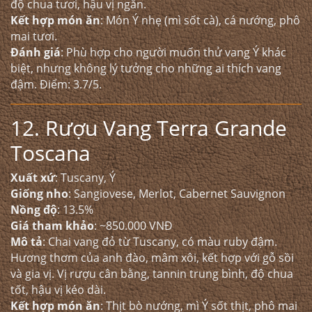
độ chua tươi, hậu vị ngắn.
Kết hợp món ăn
: Món Ý nhẹ (mì sốt cà), cá nướng, phô
mai tươi.
Đánh giá
: Phù hợp cho người muốn thử vang Ý khác
biệt, nhưng không lý tưởng cho những ai thích vang
đậm. Điểm: 3.7/5.
12. Rượu Vang Terra Grande
Toscana
Xuất xứ
: Tuscany, Ý
Giống nho
: Sangiovese, Merlot, Cabernet Sauvignon
Nồng độ
: 13.5%
Giá tham khảo
: ~850.000 VNĐ
Mô tả
: Chai vang đỏ từ Tuscany, có màu ruby đậm.
Hương thơm của anh đào, mâm xôi, kết hợp với gỗ sồi
và gia vị. Vị rượu cân bằng, tannin trung bình, độ chua
tốt, hậu vị kéo dài.
Kết hợp món ăn
: Thịt bò nướng, mì Ý sốt thịt, phô mai