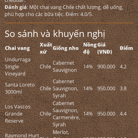
cheddar.
Đánh giá
: Một chai vang Chile chất lượng, dễ uống,
phù hợp cho các bữa tiệc. Điểm: 4.0/5.
So sánh và khuyến nghị
Xuất
Nồng
Giá
Chai vang
Giống nho
Điểm
xứ
độ
(VNĐ)
Undurraga
Cabernet
Single
Chile
14%
900.000
4.2
Sauvignon
Vineyard
Cabernet
Santa Loreto
Chile
Sauvignon,
14%
950.000
3.8
3000ml
Syrah
Cabernet
Los Vascos
Sauvignon,
Grande
Chile
14%
950.000
4.4
Carmenère,
Reserve
Syrah
Merlot,
Raymond Hurt