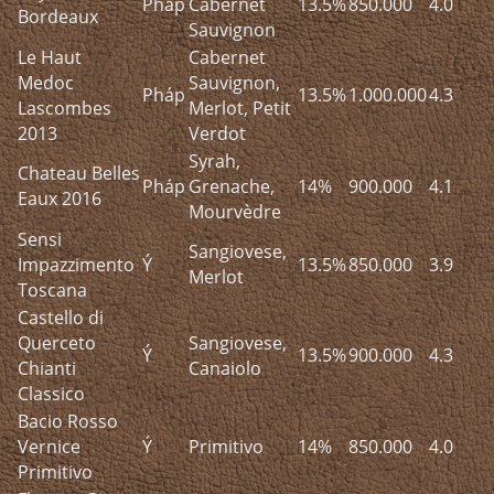
Pháp
Cabernet
13.5%
850.000
4.0
Bordeaux
Sauvignon
Le Haut
Cabernet
Medoc
Sauvignon,
Pháp
13.5%
1.000.000
4.3
Lascombes
Merlot, Petit
2013
Verdot
Syrah,
Chateau Belles
Pháp
Grenache,
14%
900.000
4.1
Eaux 2016
Mourvèdre
Sensi
Sangiovese,
Impazzimento
Ý
13.5%
850.000
3.9
Merlot
Toscana
Castello di
Querceto
Sangiovese,
Ý
13.5%
900.000
4.3
Chianti
Canaiolo
Classico
Bacio Rosso
Vernice
Ý
Primitivo
14%
850.000
4.0
Primitivo