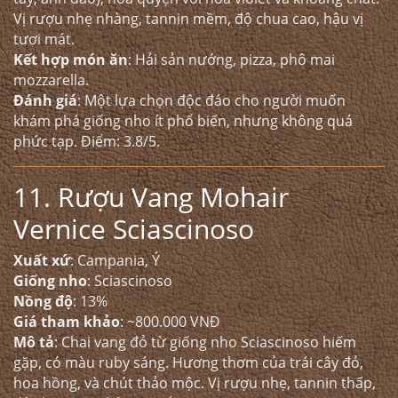
Vị rượu nhẹ nhàng, tannin mềm, độ chua cao, hậu vị
tươi mát.
Kết hợp món ăn
: Hải sản nướng, pizza, phô mai
mozzarella.
Đánh giá
: Một lựa chọn độc đáo cho người muốn
khám phá giống nho ít phổ biến, nhưng không quá
phức tạp. Điểm: 3.8/5.
11. Rượu Vang Mohair
Vernice Sciascinoso
Xuất xứ
: Campania, Ý
Giống nho
: Sciascinoso
Nồng độ
: 13%
Giá tham khảo
: ~800.000 VNĐ
Mô tả
: Chai vang đỏ từ giống nho Sciascinoso hiếm
gặp, có màu ruby sáng. Hương thơm của trái cây đỏ,
hoa hồng, và chút thảo mộc. Vị rượu nhẹ, tannin thấp,