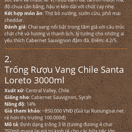
độ chua cân bằng, hậu vị kéo dài với chút cay nhẹ.
Kết hợp món ăn
: Thịt bò nướng, sườn cừu, phô mai
cheddar.
Đánh giá
: Chai vang nổi bật trong tầm giá với cấu trúc
chặt chẽ và hương vị thanh lịch, lý tưởng cho những ai
yêu thích Cabernet Sauvignon đậm đà. Điểm: 4.2/5.
2.
Trống Rượu Vang Chile Santa
Loreto 3000ml
Xuất xứ
: Central Valley, Chile
Giống nho
: Cabernet Sauvignon, Syrah
Nồng độ
: 14%
Giá tham khảo
: ~850.000 VNĐ (Giá tại Ruoungoai.net
rẻ hơn thị trường 100.000đ)
Mô tả
: Định dạng trống 3 lít (tương đương 4 chai
750ml) mang lại giá trị kinh tế cho các bữa tiệc lớn.