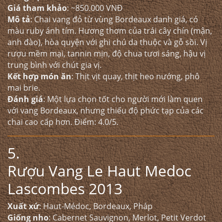
Giá tham khảo
: ~850.000 VNĐ
Mô tả
: Chai vang đỏ từ vùng Bordeaux danh giá, có
màu ruby ánh tím. Hương thơm của trái cây chín (mận,
anh đào), hòa quyện với ghi chú da thuộc và gỗ sồi. Vị
rượu mềm mại, tannin mịn, độ chua tươi sáng, hậu vị
trung bình với chút gia vị.
Kết hợp món ăn
: Thịt vịt quay, thịt heo nướng, phô
mai brie.
Đánh giá
: Một lựa chọn tốt cho người mới làm quen
với vang Bordeaux, nhưng thiếu độ phức tạp của các
chai cao cấp hơn. Điểm: 4.0/5.
5.
Rượu Vang Le Haut Medoc
Lascombes 2013
Xuất xứ
: Haut-Médoc, Bordeaux, Pháp
Giống nho
: Cabernet Sauvignon, Merlot, Petit Verdot