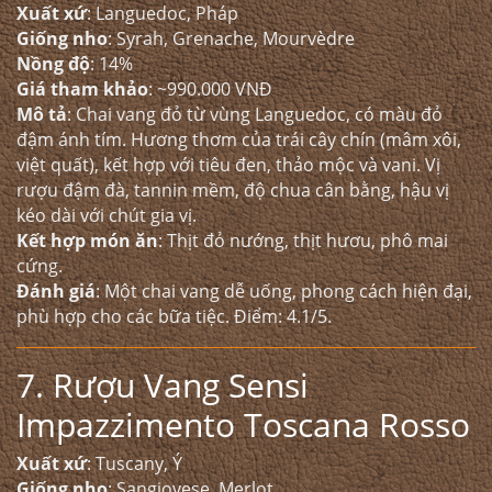
Xuất xứ
: Languedoc, Pháp
Giống nho
: Syrah, Grenache, Mourvèdre
Nồng độ
: 14%
Giá tham khảo
: ~990.000 VNĐ
Mô tả
: Chai vang đỏ từ vùng Languedoc, có màu đỏ
đậm ánh tím. Hương thơm của trái cây chín (mâm xôi,
việt quất), kết hợp với tiêu đen, thảo mộc và vani. Vị
rượu đậm đà, tannin mềm, độ chua cân bằng, hậu vị
kéo dài với chút gia vị.
Kết hợp món ăn
: Thịt đỏ nướng, thịt hươu, phô mai
cứng.
Đánh giá
: Một chai vang dễ uống, phong cách hiện đại,
phù hợp cho các bữa tiệc. Điểm: 4.1/5.
7. Rượu Vang Sensi
Impazzimento Toscana Rosso
Xuất xứ
: Tuscany, Ý
Giống nho
: Sangiovese, Merlot