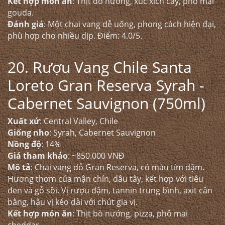
Kết hợp món ăn
: Thịt đỏ nướng, xúc xích cay, phô mai
gouda.
Đánh giá
: Một chai vang dễ uống, phong cách hiện đại,
phù hợp cho nhiều dịp. Điểm: 4.0/5.
20. Rượu Vang Chile Santa
Loreto Gran Reserva Syrah -
Cabernet Sauvignon (750ml)
Xuất xứ
: Central Valley, Chile
Giống nho
: Syrah, Cabernet Sauvignon
Nồng độ
: 14%
Giá tham khảo
: ~850.000 VNĐ
Mô tả
: Chai vang đỏ Gran Reserva, có màu tím đậm.
Hương thơm của mận chín, dâu tây, kết hợp với tiêu
đen và gỗ sồi. Vị rượu đậm, tannin trung bình, axit cân
bằng, hậu vị kéo dài với chút gia vị.
Kết hợp món ăn
: Thịt bò nướng, pizza, phô mai