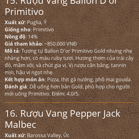
15. Rượu Vang Ballon D'or
Primitivo
Xuất xứ
: Puglia, Ý
Giống nho
: Primitivo
Nồng độ
: 14%
Giá tham khảo
: ~850.000 VNĐ
Mô tả
: Tương tự Ballon D'or Primitivo Gold nhưng nhẹ
nhàng hơn, có màu ruby tươi. Hương thơm của trái cây
đỏ, mâm xôi, và chút gia vị. Vị rượu cân bằng, tannin
mịn, hậu vị ngọt nhẹ.
Kết hợp món ăn
: Pizza, thịt gà nướng, phô mai gouda.
Đánh giá
: Dễ uống hơn bản Gold, phù hợp cho người
mới uống Primitivo. Điểm: 4.0/5.
16. Rượu Vang Pepper Jack
Malbec
Xuất xứ
: Barossa Valley, Úc