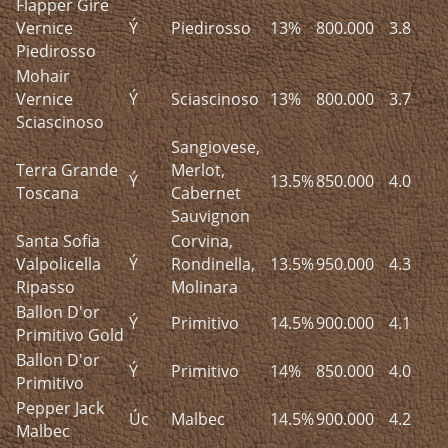
Flapper Gire
Vernice
Ý
Piedirosso
13%
800.000
3.8
Piedirosso
Mohair
Vernice
Ý
Sciascinoso
13%
800.000
3.7
Sciascinoso
Sangiovese,
Terra Grande
Merlot,
Ý
13.5%
850.000
4.0
Toscana
Cabernet
Sauvignon
Santa Sofia
Corvina,
Valpolicella
Ý
Rondinella,
13.5%
950.000
4.3
Ripasso
Molinara
Ballon D'or
Ý
Primitivo
14.5%
900.000
4.1
Primitivo Gold
Ballon D'or
Ý
Primitivo
14%
850.000
4.0
Primitivo
Pepper Jack
Úc
Malbec
14.5%
900.000
4.2
Malbec