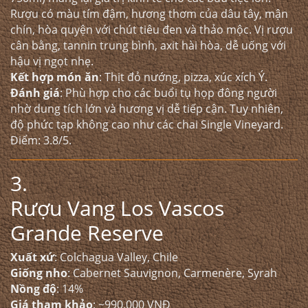
Rượu có màu tím đậm, hương thơm của dâu tây, mận
chín, hòa quyện với chút tiêu đen và thảo mộc. Vị rượu
cân bằng, tannin trung bình, axit hài hòa, dễ uống với
hậu vị ngọt nhẹ.
Kết hợp món ăn
: Thịt đỏ nướng, pizza, xúc xích Ý.
Đánh giá
: Phù hợp cho các buổi tụ họp đông người
nhờ dung tích lớn và hương vị dễ tiếp cận. Tuy nhiên,
độ phức tạp không cao như các chai Single Vineyard.
Điểm: 3.8/5.
3.
Rượu Vang Los Vascos
Grande Reserve
Xuất xứ
: Colchagua Valley, Chile
Giống nho
: Cabernet Sauvignon, Carmenère, Syrah
Nồng độ
: 14%
Giá tham khảo
: ~990.000 VNĐ