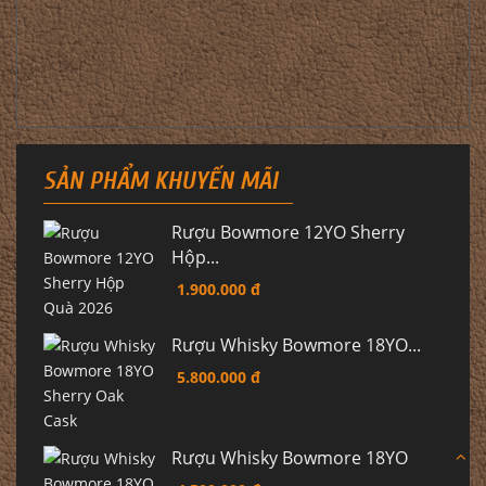
SẢN PHẨM KHUYẾN MÃI
Rượu Bowmore 12YO Sherry
Hộp...
1.900.000 đ
Rượu Whisky Bowmore 18YO...
5.800.000 đ
Rượu Whisky Bowmore 18YO