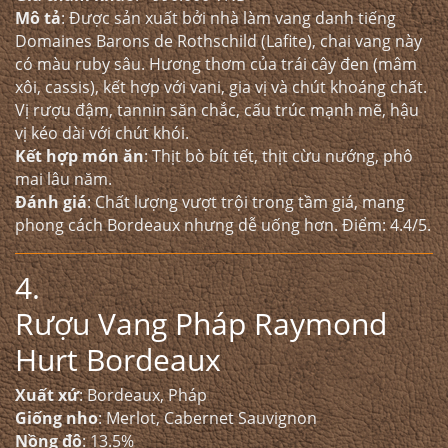
Mô tả
: Được sản xuất bởi nhà làm vang danh tiếng
Domaines Barons de Rothschild (Lafite), chai vang này
có màu ruby sâu. Hương thơm của trái cây đen (mâm
xôi, cassis), kết hợp với vani, gia vị và chút khoáng chất.
Vị rượu đậm, tannin săn chắc, cấu trúc mạnh mẽ, hậu
vị kéo dài với chút khói.
Kết hợp món ăn
: Thịt bò bít tết, thịt cừu nướng, phô
mai lâu năm.
Đánh giá
: Chất lượng vượt trội trong tầm giá, mang
phong cách Bordeaux nhưng dễ uống hơn. Điểm: 4.4/5.
4.
Rượu Vang Pháp Raymond
Hurt Bordeaux
Xuất xứ
: Bordeaux, Pháp
Giống nho
: Merlot, Cabernet Sauvignon
Nồng độ
: 13.5%