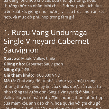
đa dạng, phù hợp cho các bữa tiệc, quà tặng, hoặc
thưởng thức cá nhân. Mỗi chai sẽ được phân tích dựa
trên xuất xứ, giống nho, hương vị, cấu trúc, món ăn kết
hợp, và mức độ phù hợp trong tầm giá.
1. Rượu Vang Undurraga
Single Vineyard Cabernet
Sauvignon
Xuất xứ
: Maule Valley, Chile
Giống nho
: Cabernet Sauvignon
Nồng độ
: 14%
Giá tham khảo
: ~900.000 VNĐ
Mô tả
: Chai vang đỏ từ nhà Undurraga, một trong
những thương hiệu uy tín của Chile, được sản xuất từ
nho trồng tại vườn đơn (Single Vineyard) ở Maule
Valley. Rượu có màu ruby đậm, hương thơm phức hợp
của mâm xôi, anh đào chín, hòa quyện với ghi chú gỗ
sồi, vani và thuốc lá. Vị rượu đậm đà, tannin mượt mà,