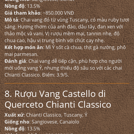
Nồng độ
: 13.5%
Giá tham khảo
: ~850.000 VNĐ
Mô tả
: Chai vang đỏ từ vùng Tuscany, có màu ruby tươi
sáng. Hương thơm của anh đào, dâu tây, đan xen với
thảo mộc và vani. Vị rượu mềm mại, tannin nhẹ, độ
chua cao, hậu vị trung bình với chút cay nhẹ.
Kết hợp món ăn
: Mì Ý sốt cà chua, thịt gà nướng, phô
mai parmesan.
Đánh giá
: Chai vang dễ tiếp cận, phù hợp cho người
mới uống vang Ý, nhưng thiếu độ sâu so với các chai
Chianti Classico. Điểm: 3.9/5.
8. Rượu Vang Castello di
Querceto Chianti Classico
Xuất xứ
: Chianti Classico, Tuscany, Ý
Giống nho
: Sangiovese, Canaiolo
Nồng độ
: 13.5%