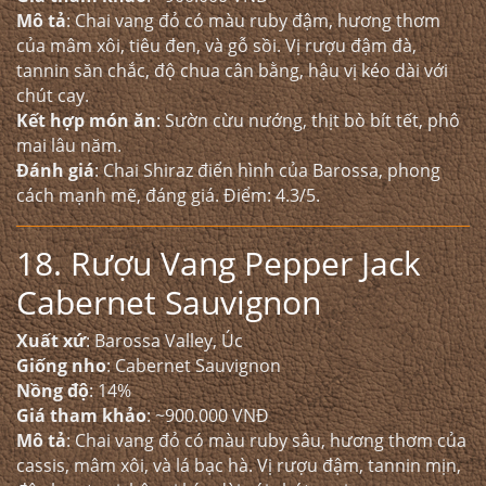
Mô tả
: Chai vang đỏ có màu ruby đậm, hương thơm
của mâm xôi, tiêu đen, và gỗ sồi. Vị rượu đậm đà,
tannin săn chắc, độ chua cân bằng, hậu vị kéo dài với
chút cay.
Kết hợp món ăn
: Sườn cừu nướng, thịt bò bít tết, phô
mai lâu năm.
Đánh giá
: Chai Shiraz điển hình của Barossa, phong
cách mạnh mẽ, đáng giá. Điểm: 4.3/5.
18. Rượu Vang Pepper Jack
Cabernet Sauvignon
Xuất xứ
: Barossa Valley, Úc
Giống nho
: Cabernet Sauvignon
Nồng độ
: 14%
Giá tham khảo
: ~900.000 VNĐ
Mô tả
: Chai vang đỏ có màu ruby sâu, hương thơm của
cassis, mâm xôi, và lá bạc hà. Vị rượu đậm, tannin mịn,