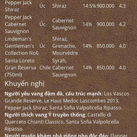
Pepper Jack
Úc
Shiraz
14.5%
900.000
4.3
Shiraz
Pepper Jack
Cabernet
Cabernet
Úc
14%
900.000
4.2
Sauvignon
Sauvignon
Lindeman's
Shiraz,
Gentleman's
Úc
Grenache,
14%
850.000
4.0
Collection No6
Mourvèdre
Santa Loreto
Syrah,
Gran Reserva
Chile
Cabernet
14%
850.000
4.0
(750ml)
Sauvignon
Khuyến nghị
Người yêu vang đậm đà, cấu trúc mạnh
: Los Vascos
Grande Reserve, Le Haut Medoc Lascombes 2013,
Pepper Jack Shiraz, Santa Sofia Valpolicella Ripasso.
Người thích vang Ý truyền thống
: Castello di
Querceto Chianti Classico, Santa Sofia Valpolicella
Ripasso.
Người muốn khám phá giống nho độc đáo
: Flapper