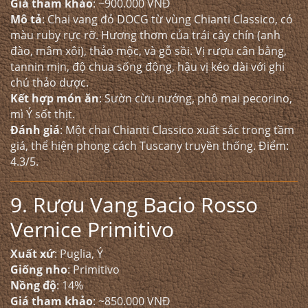
Giá tham khảo
: ~900.000 VNĐ
Mô tả
: Chai vang đỏ DOCG từ vùng Chianti Classico, có
màu ruby rực rỡ. Hương thơm của trái cây chín (anh
đào, mâm xôi), thảo mộc, và gỗ sồi. Vị rượu cân bằng,
tannin mịn, độ chua sống động, hậu vị kéo dài với ghi
chú thảo dược.
Kết hợp món ăn
: Sườn cừu nướng, phô mai pecorino,
mì Ý sốt thịt.
Đánh giá
: Một chai Chianti Classico xuất sắc trong tầm
giá, thể hiện phong cách Tuscany truyền thống. Điểm:
4.3/5.
9. Rượu Vang Bacio Rosso
Vernice Primitivo
Xuất xứ
: Puglia, Ý
Giống nho
: Primitivo
Nồng độ
: 14%
Giá tham khảo
: ~850.000 VNĐ