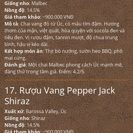
Giống nho
: Malbec
Nồng độ
: 14.5%
Giá tham khảo
: ~900.000 VNĐ
Mô tả
: Chai vang đỏ từ Úc, có màu tím đậm. Hương
thơm của mận, việt quất, hòa quyện với socola đen và
tiêu đen. Vị rượu đậm, tannin mượt, độ chua trung
bình, hậu vị kéo dài.
Kết hợp món ăn
: Thịt bò nướng, sườn heo BBQ, phô
mai cứng.
Đánh giá
: Một chai Malbec phong cách Úc mạnh mẽ,
đáng thử trong tầm giá. Điểm: 4.2/5.
17. Rượu Vang Pepper Jack
Shiraz
Xuất xứ
: Barossa Valley, Úc
Giống nho
: Shiraz
Nồng độ
: 14.5%
Giá tham khảo
: ~900.000 VNĐ