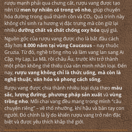
rượu mạnh phải qua chưng cất, rượu vang được tạo
nên từ
men tự nhiên có trong vỏ nho
, giúp chuyển
hóa đường trong quả thành cồn và CO₂. Quá trình này
không chỉ sinh ra hương vị đặc trưng mà còn giữ lại
nhiều
dưỡng chất và chất chống oxy hóa
quý giá.
Nguồn gốc của rượu vang được cho là bắt đầu cách
đây hơn
8.000 năm tại vùng Caucasus
– nay thuộc
Gruzia. Từ đó, nghề trồng nho và làm vang lan sang Ai
Cập, Hy Lạp, La Mã, rồi châu Âu, trước khi trở thành
một phần không thể thiếu của văn minh nhân loại. Đến
nay,
rượu vang không chỉ là thức uống, mà còn là
nghệ thuật, văn hóa và phong cách sống.
Rượu vang
được chia thành nhiều loại dựa theo
màu
sắc, lượng đường, phương pháp sản xuất
và
vùng
trồng nho
. Mỗi chai vang đều mang trong mình “câu
chuyện riêng” – về thổ nhưỡng, khí hậu và bàn tay con
người. Đó chính là lý do khiến rượu vang trở nên đặc
biệt và được yêu thích khắp thế giới.