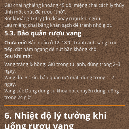
Giữ chai nghiêng khoảng 45 độ, miệng chai cách ly thủy
tinh một chút để rượu “thở”.
Rót khoảng 1/3 ly (đủ để xoay rượu khi ngửi).
Lau miệng chai bằng khăn sạch để tránh nhỏ giọt.
5.3. Bảo quản rượu vang
Chưa mở:
Bảo quản ở 12–18°C, tránh ánh sáng trực
tiếp, đặt nằm ngang để nút bần không khô.
Sau khi mở:
Vang trắng & hồng: Giữ trong tủ lạnh, dùng trong 2–3
ngày.
Vang đỏ: Bịt kín, bảo quản nơi mát, dùng trong 1–2
ngày.
Vang sủi: Dùng dụng cụ khóa bọt chuyên dụng, uống
trong 24 giờ.
6. Nhiệt độ lý tưởng khi
uống rượu vang