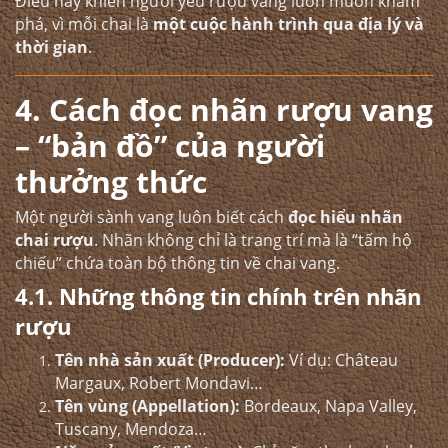
Điều này khiến người yêu rượu vang luôn muốn khám
phá, vì mỗi chai là
một cuộc hành trình qua địa lý và
thời gian
.
4. Cách đọc nhãn rượu vang
– “bản đồ” của người
thưởng thức
Một người sành vang luôn biết cách
đọc hiểu nhãn
chai rượu
. Nhãn không chỉ là trang trí mà là “tấm hộ
chiếu” chứa toàn bộ thông tin về chai vang.
4.1. Những thông tin chính trên nhãn
rượu
Tên nhà sản xuất (Producer):
Ví dụ: Château
Margaux, Robert Mondavi…
Tên vùng (Appellation):
Bordeaux, Napa Valley,
Tuscany, Mendoza…