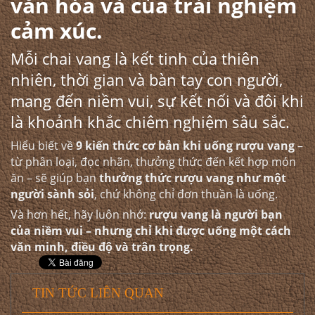
văn hóa và của trải nghiệm
cảm xúc.
Mỗi chai vang là kết tinh của thiên
nhiên, thời gian và bàn tay con người,
mang đến niềm vui, sự kết nối và đôi khi
là khoảnh khắc chiêm nghiệm sâu sắc.
Hiểu biết về
9 kiến thức cơ bản khi uống rượu vang
–
từ phân loại, đọc nhãn, thưởng thức đến kết hợp món
ăn – sẽ giúp bạn
thưởng thức rượu vang như một
người sành sỏi
, chứ không chỉ đơn thuần là uống.
Và hơn hết, hãy luôn nhớ:
rượu vang là người bạn
của niềm vui – nhưng chỉ khi được uống một cách
văn minh, điều độ và trân trọng.
TIN TỨC LIÊN QUAN