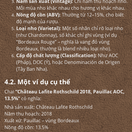
Năm sản xuất (Vintage):
Chỉ năm thu hoạch nho.
Mỗi mùa nho khác nhau cho hương vị khác nhau.
Nồng độ cồn (ABV):
Thường từ 12–15%, cho biết
độ mạnh của rượu.
Loại nho (Varietal):
Một số nhãn chỉ rõ loại nho
(như Chardonnay), số khác chỉ ghi vùng (ví dụ
“Bordeaux Rouge” – nghĩa là vang đỏ vùng
Bordeaux, thường là blend nhiều loại nho).
Cấp độ chất lượng (Classification):
Như AOC
(Pháp), DOC (Ý), hoặc Denominación de Origen
(Tây Ban Nha).
4.2. Một ví dụ cụ thể
Chai
“Château Lafite Rothschild 2018, Pauillac AOC,
13.5%”
có nghĩa:
Nhà sản xuất: Château Lafite Rothschild
Năm thu hoạch: 2018
Xuất xứ: Pauillac – vùng Bordeaux
Nồng độ cồn: 13.5%