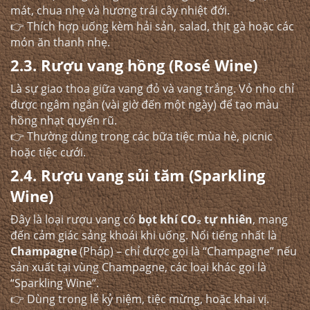
mát, chua nhẹ và hương trái cây nhiệt đới.
👉 Thích hợp uống kèm hải sản, salad, thịt gà hoặc các
món ăn thanh nhẹ.
2.3. Rượu vang hồng (Rosé Wine)
Là sự giao thoa giữa vang đỏ và vang trắng. Vỏ nho chỉ
được ngâm ngắn (vài giờ đến một ngày) để tạo màu
hồng nhạt quyến rũ.
👉 Thường dùng trong các bữa tiệc mùa hè, picnic
hoặc tiệc cưới.
2.4. Rượu vang sủi tăm (Sparkling
Wine)
Đây là loại rượu vang có
bọt khí CO₂ tự nhiên
, mang
đến cảm giác sảng khoái khi uống. Nổi tiếng nhất là
Champagne
(Pháp) – chỉ được gọi là “Champagne” nếu
sản xuất tại vùng Champagne, các loại khác gọi là
“Sparkling Wine”.
👉 Dùng trong lễ kỷ niệm, tiệc mừng, hoặc khai vị.