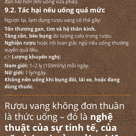
đàn hồi hơn (khi uống vừa phải).
9.2. Tác hại nếu uống quá mức
Ngược lại, lạm dụng rượu vang có thể gây:
Tổn thương gan, tim và hệ thần kinh.
Tăng cân, béo bụng
do lượng calo trong rượu.
Nghiện rượu
hoặc rối loạn giấc ngủ nếu uống thường
xuyên quá liều.
👉
Lượng khuyến nghị:
Nam giới:
1–2 ly (150ml/ly) mỗi ngày.
Nữ giới:
1 ly/ngày.
Không nên uống khi bụng đói, lái xe, hoặc đang
dùng thuốc.
Rượu vang
không đơn thuần
là thức uống – đó là
nghệ
thuật của sự tinh tế, của