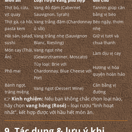
Món ăn
Loại rượu vang phù hợp
Ghi chú
Thịt bò, cừu,
Vang đỏ đậm (Cabernet
Tannin giúp cân
vịt quay
Sauvignon, Syrah)
bằng vị béo
Thịt gà, cá hồi,
Vang trắng đậm (Chardonnay
Béo ngậy, thơm
pasta kem
ủ sồi)
nhẹ
Hải sản, salad,
Vang trắng nhẹ (Sauvignon
Giữ vị tươi và
sushi
Blanc, Riesling)
chua thanh
Món cay (Thái,
Vang ngọt nhẹ
Làm dịu vị cay
Ấn)
(Gewürztraminer, Moscato)
Tùy loại: Brie với
Hương vị hòa
Phô mai
Chardonnay, Blue Cheese với
quyện hoàn hảo
Port
Bánh ngọt,
Cân bằng vị
Vang ngọt (Dessert Wine)
tráng miệng
đường
👉
Kinh nghiệm:
Nếu bạn không chắc chọn loại nào,
hãy chọn
vang hồng (Rosé)
– loại rượu “linh hoạt
nhất”, kết hợp được với hầu hết món ăn.
9. Tác dụng & lưu ý khi