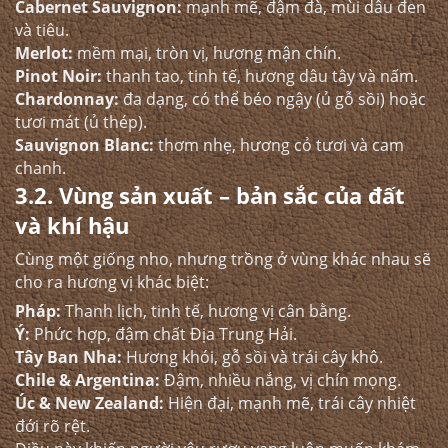
Cabernet Sauvignon:
mạnh mẽ, đậm đà, mùi dâu đen
và tiêu.
Merlot:
mềm mại, tròn vị, hương mận chín.
Pinot Noir:
thanh tao, tinh tế, hương dâu tây và nấm.
Chardonnay:
đa dạng, có thể béo ngậy (ủ gỗ sồi) hoặc
tươi mát (ủ thép).
Sauvignon Blanc:
thơm nhẹ, hương cỏ tươi và cam
chanh.
3.2. Vùng sản xuất – bản sắc của đất
và khí hậu
Cùng một giống nho, nhưng trồng ở vùng khác nhau sẽ
cho ra hương vị khác biệt:
Pháp:
Thanh lịch, tinh tế, hương vị cân bằng.
Ý:
Phức hợp, đậm chất Địa Trung Hải.
Tây Ban Nha:
Hương khói, gỗ sồi và trái cây khô.
Chile & Argentina:
Đậm, nhiều nắng, vị chín mọng.
Úc & New Zealand:
Hiện đại, mạnh mẽ, trái cây nhiệt
đới rõ rệt.