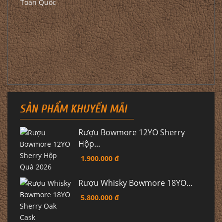
SẢN PHẨM KHUYẾN MÃI
Rượu Bowmore 12YO Sherry
Hộp...
1.900.000 đ
Rượu Whisky Bowmore 18YO...
5.800.000 đ