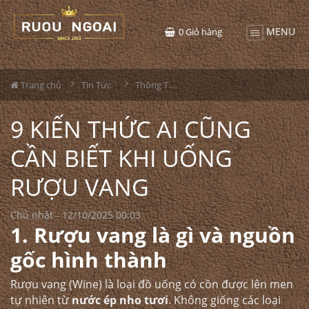
MENU
0
Giỏ hàng
Trang chủ
Tin Tức
Thông Tin Rượu Vang
9 KIẾN THỨC AI CŨNG
CẦN BIẾT KHI UỐNG
RƯỢU VANG
Chủ nhật - 12/10/2025 00:03
1. Rượu vang là gì và nguồn
gốc hình thành
Rượu vang (Wine) là loại đồ uống có cồn được lên men
tự nhiên từ
nước ép nho tươi
. Không giống các loại