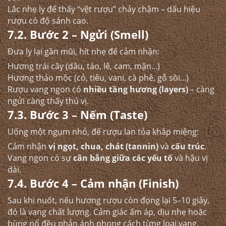
Lắc nhẹ ly để thấy “vệt rượu” chảy chậm – dấu hiệu
rượu có độ sánh cao.
7.2. Bước 2 – Ngửi (Smell)
Đưa ly lại gần mũi, hít nhẹ để cảm nhận:
Hương trái cây (dâu, táo, lê, cam, mận...)
Hương thảo mộc (cỏ, tiêu, vani, cà phê, gỗ sồi...)
Rượu vang ngon có
nhiều tầng hương (layers)
– càng
ngửi càng thấy thú vị.
7.3. Bước 3 – Nếm (Taste)
Uống một ngụm nhỏ, để rượu lan tỏa khắp miệng:
Cảm nhận
vị ngọt, chua, chát (tannin)
và
cấu trúc
.
Vang ngon có sự
cân bằng giữa các yếu tố
và hậu vị
dài.
7.4. Bước 4 – Cảm nhận (Finish)
Sau khi nuốt, nếu hương rượu còn đọng lại 5–10 giây,
đó là vang chất lượng. Cảm giác ấm áp, dịu nhẹ hoặc
bùng nổ đều phản ánh phong cách từng loại vang.