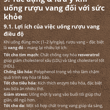
uống rượu vang đối với sức
khỏe
9.1. Lợi ích của việc uống rượu vang
điều độ
Khi uống đúng mức (1–2 ly/ngày), rượu vang – đặc biệt
là
vang đỏ
– mang lại nhiều lợi ích:
Tốt cho tim mạch:
Chất chống oxy hóa
resveratrol
giúp giảm cholesterol xấu (LDL) và tăng cholesterol tốt
(HDL).
Chống lão hóa:
Polyphenol trong vỏ nho làm chậm
quá trình oxy hóa tế bào.
Tốt cho tiêu hóa:
Kích thích enzym tiêu hóa, đặc biệt
sau bữa ăn nhiều thịt.
Giảm stress:
Uống một ly vang vào buổi tối giúp thư
giãn, dễ ngủ hơn.
Tốt cho da:
Một số hợp chất trong vang giúp da sáng,