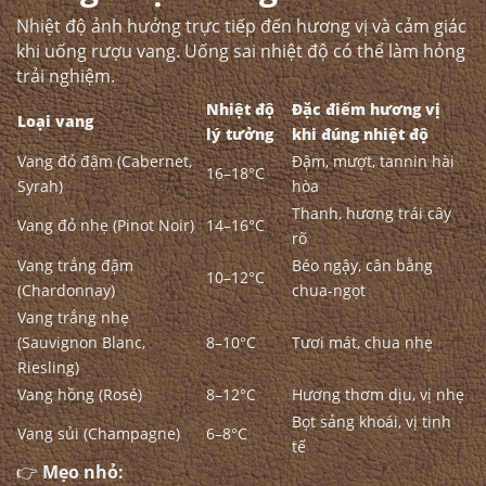
Nhiệt độ ảnh hưởng trực tiếp đến hương vị và cảm giác
khi uống
rượu vang
. Uống sai nhiệt độ có thể làm hỏng
trải nghiệm.
Nhiệt độ
Đặc điểm hương vị
Loại vang
lý tưởng
khi đúng nhiệt độ
Vang đỏ đậm (Cabernet,
Đậm, mượt, tannin hài
16–18°C
Syrah)
hòa
Thanh, hương trái cây
Vang đỏ nhẹ (Pinot Noir)
14–16°C
rõ
Vang trắng đậm
Béo ngậy, cân bằng
10–12°C
(Chardonnay)
chua-ngọt
Vang trắng nhẹ
(Sauvignon Blanc,
8–10°C
Tươi mát, chua nhẹ
Riesling)
Vang hồng (Rosé)
8–12°C
Hương thơm dịu, vị nhẹ
Bọt sảng khoái, vị tinh
Vang sủi (Champagne)
6–8°C
tế
👉
Mẹo nhỏ: