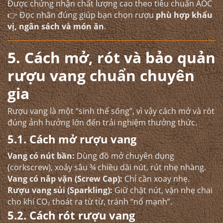
Được chứng nhận chất lượng cao theo tiêu chuẩn AOC
👉 Đọc nhãn đúng giúp bạn chọn rượu
phù hợp khẩu
vị, ngân sách và món ăn
.
5. Cách mở, rót và bảo quản
rượu vang chuẩn chuyên
gia
Rượu vang là một “sinh thể sống”, vì vậy cách mở và rót
đúng ảnh hưởng lớn đến trải nghiệm thưởng thức.
5.1. Cách mở rượu vang
Vang có nút bần:
Dùng đồ mở chuyên dụng
(corkscrew), xoáy sâu ¾ chiều dài nút, rút nhẹ nhàng.
Vang có nắp vặn (Screw Cap):
Chỉ cần xoay nhẹ.
Rượu vang sủi (Sparkling):
Giữ chặt nút, vặn nhẹ chai
cho khí CO₂ thoát ra từ từ, tránh “nổ mạnh”.
5.2. Cách rót rượu vang