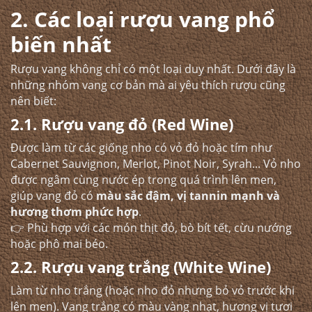
2. Các loại rượu vang phổ
biến nhất
Rượu vang không chỉ có một loại duy nhất. Dưới đây là
những nhóm vang cơ bản mà ai yêu thích rượu cũng
nên biết:
2.1. Rượu vang đỏ (Red Wine)
Được làm từ các giống nho có vỏ đỏ hoặc tím như
Cabernet Sauvignon, Merlot, Pinot Noir, Syrah... Vỏ nho
được ngâm cùng nước ép trong quá trình lên men,
giúp vang đỏ có
màu sắc đậm, vị tannin mạnh và
hương thơm phức hợp
.
👉 Phù hợp với các món thịt đỏ, bò bít tết, cừu nướng
hoặc phô mai béo.
2.2. Rượu vang trắng (White Wine)
Làm từ nho trắng (hoặc nho đỏ nhưng bỏ vỏ trước khi
lên men). Vang trắng có màu vàng nhạt, hương vị tươi