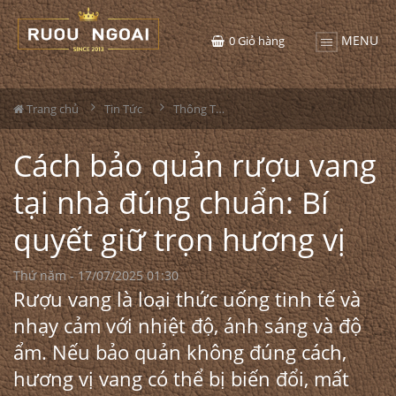
MENU
0
Giỏ hàng
Trang chủ
Tin Tức
Thông Tin Rượu Vang
Cách bảo quản rượu vang
tại nhà đúng chuẩn: Bí
quyết giữ trọn hương vị
Thứ năm - 17/07/2025 01:30
Rượu vang là loại thức uống tinh tế và
nhạy cảm với nhiệt độ, ánh sáng và độ
ẩm. Nếu bảo quản không đúng cách,
hương vị vang có thể bị biến đổi, mất