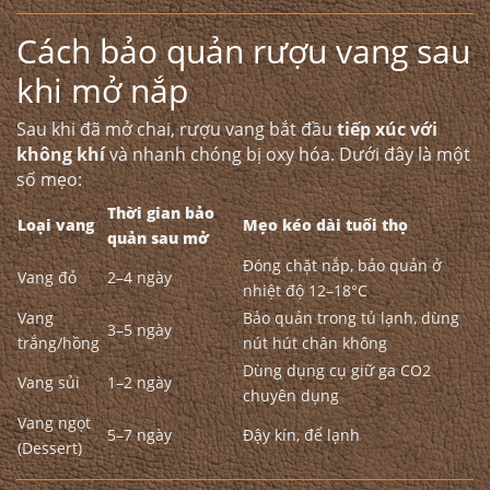
Cách bảo quản rượu vang sau
khi mở nắp
Sau khi đã mở chai, rượu vang bắt đầu
tiếp xúc với
không khí
và nhanh chóng bị oxy hóa. Dưới đây là một
số mẹo:
Thời gian bảo
Loại vang
Mẹo kéo dài tuổi thọ
quản sau mở
Đóng chặt nắp, bảo quản ở
Vang đỏ
2–4 ngày
nhiệt độ 12–18°C
Vang
Bảo quản trong tủ lạnh, dùng
3–5 ngày
trắng/hồng
nút hút chân không
Dùng dụng cụ giữ ga CO2
Vang sủi
1–2 ngày
chuyên dụng
Vang ngọt
5–7 ngày
Đậy kín, để lạnh
(Dessert)