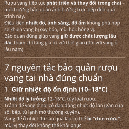
Rượu vang tiếp tục
phát triển và thay đổi trong chai
–
môi trường bảo quản ảnh hưởng trực tiếp đến quá
trình này.
Điều kiện
nhiệt độ, ánh sáng, độ ẩm
không phù hợp
sẽ khiến vang bị oxy hóa, mùi hôi, hỏng vị.
Bảo quản đúng giúp vang
giữ được chất lượng lâu
dài
, thậm chí tăng giá trị với thời gian (đối với vang ủ
lâu năm).
7 nguyên tắc bảo quản rượu
vang tại nhà đúng chuẩn
1.
Giữ nhiệt độ ổn định (10–18°C)
Nhiệt độ lý tưởng
: 12–16°C, tùy loại rượu.
Tránh để vang ở nơi có dao động nhiệt độ lớn (gần cửa
sổ, bếp, tủ lạnh mở thường xuyên).
Vang để ở nhiệt độ cao quá lâu có thể
bị “chín rượu”
,
mùi vị thay đổi không thể khôi phục.