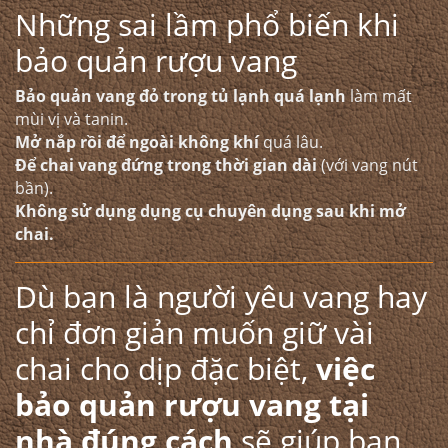
Những sai lầm phổ biến khi
bảo quản rượu vang
Bảo quản vang đỏ trong tủ lạnh quá lạnh
làm mất
mùi vị và tanin.
Mở nắp rồi để ngoài không khí
quá lâu.
Để chai vang đứng trong thời gian dài
(với vang nút
bần).
Không sử dụng dụng cụ chuyên dụng sau khi mở
chai.
Dù bạn là người yêu vang hay
chỉ đơn giản muốn giữ vài
chai cho dịp đặc biệt,
việc
bảo quản rượu vang tại
nhà đúng cách
sẽ giúp bạn