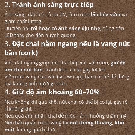
2.
Tránh ánh sáng trực tiếp
Ánh sáng, đặc biệt là tia UV, làm rượu
lão hóa sớm
và
giảm chất lượng.
Ưu tiên nơi
tối hoặc có ánh sáng dịu nhẹ
, dùng đèn
LED thay cho đèn huỳnh quang.
3.
Đặt chai nằm ngang nếu là vang nút
bần (cork)
Việc đặt ngang giúp nút chai tiếp xúc với rượu,
giữ độ
ẩm cho nút bần
, tránh khô, co lại gây lọt khí.
Với rượu vang nắp vặn (screw cap), bạn có thể để đứng
mà không ảnh hưởng nhiều.
4.
Giữ độ ẩm khoảng 60–70%
Nếu không khí quá khô, nút chai có thể bị co lại, gây rò
rỉ không khí.
Nếu quá ẩm, nhãn chai dễ mốc – ảnh hưởng thẩm mỹ.
Nên bảo quản rượu vang tại
nơi thông thoáng, khô
mát
, không quá bí hơi.