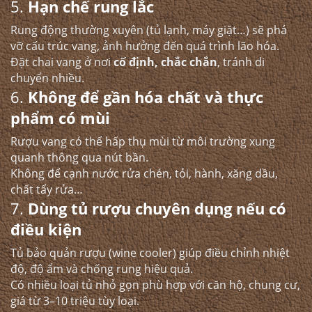
5.
Hạn chế rung lắc
Rung động thường xuyên (tủ lạnh, máy giặt…) sẽ phá
vỡ cấu trúc vang, ảnh hưởng đến quá trình lão hóa.
Đặt chai vang ở nơi
cố định, chắc chắn
, tránh di
chuyển nhiều.
6.
Không để gần hóa chất và thực
phẩm có mùi
Rượu vang có thể hấp thụ mùi từ môi trường xung
quanh thông qua nút bần.
Không để cạnh nước rửa chén, tỏi, hành, xăng dầu,
chất tẩy rửa…
7.
Dùng tủ rượu chuyên dụng nếu có
điều kiện
Tủ bảo quản rượu (wine cooler) giúp điều chỉnh nhiệt
độ, độ ẩm và chống rung hiệu quả.
Có nhiều loại tủ nhỏ gọn phù hợp với căn hộ, chung cư,
giá từ 3–10 triệu tùy loại.