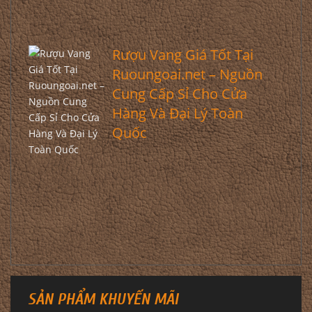
Rượu Vang Giá Tốt Tại
Ruoungoai.net – Nguồn
Cung Cấp Sỉ Cho Cửa
Hàng Và Đại Lý Toàn
Quốc
SẢN PHẨM KHUYẾN MÃI