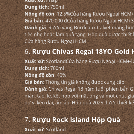
Xuất xứ
: Pháp​
Dung tích
: 750ml​
Nồng độ cồn
: 12.5%​
Cửa hàng Rượu Ngoại HCM
Giá bán
: 470.000 đ​
Cửa hàng Rượu Ngoại HCM+3
Đánh giá
: Rượu vang Bordeaux Calvet mang hươn
tiệc nhẹ hoặc làm quà tặng. Hộp quà được thiết kế
Cửa hàng Rượu Ngoại HCM
6.
Rượu Chivas Regal 18YO Gold 
Xuất xứ
: Scotland​
Cửa hàng Rượu Ngoại HCM+4
Dung tích
: 700ml​
Nồng độ cồn
: 40%​
Giá bán
: Thông tin giá không được cung cấp​
Đánh giá
: Chivas Regal 18 năm tuổi phiên bản G
mận, táo, lê, kết hợp với mật ong và một chút g
dư vị kéo dài, ấm áp. Hộp quà 2025 được thiết kế
7.
Rượu Rock Island Hộp Quà
Xuất xứ
: Scotland