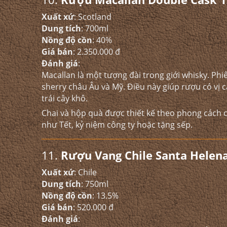
Xuất xứ
: Scotland
Dung tích
: 700ml
Nồng độ cồn
: 40%
Giá bán
: 2.350.000 đ
Đánh giá
:
Macallan là một tượng đài trong giới whisky. Phi
sherry châu Âu và Mỹ. Điều này giúp rượu có vị 
trái cây khô.
Chai và hộp quà được thiết kế theo phong cách c
như Tết, kỷ niệm công ty hoặc tặng sếp.
11.
Rượu Vang Chile Santa Helen
Xuất xứ
: Chile
Dung tích
: 750ml
Nồng độ cồn
: 13.5%
Giá bán
: 520.000 đ
Đánh giá
: