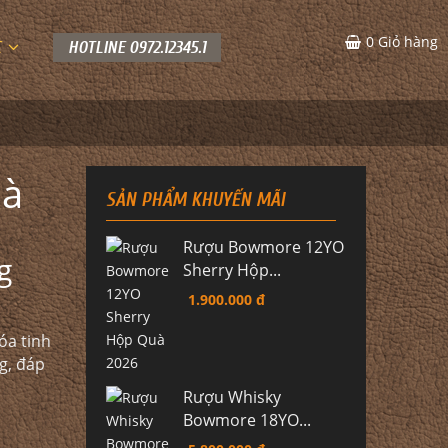
0
Giỏ hàng
C
HOTLINE 0972.12345.1
uà
SẢN PHẨM KHUYẾN MÃI
Rượu Bowmore 12YO
g
Sherry Hộp...
1.900.000 đ
óa tinh
g, đáp
Rượu Whisky
Bowmore 18YO...