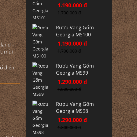
1.190.000 đ
1.700.000 đ
Rượu Vang Gốm
Georgia MS100
1.190.000 đ
tland –
1.700.000 đ
ợc mùi
Rượu Vang Gốm
cổ điển
Georgia MS99
1.290.000 đ
1.800.000 đ
Rượu Vang Gốm
Georgia MS98
1.290.000 đ
1.800.000 đ