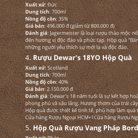
Xuất xứ
: Đức​
Dung tích
: 700ml​
Nồng độ cồn
: 35%​
Giá bán
: 496.000 đ (giảm từ 800.000 đ)
Đánh giá
: Jagermeister là loại rượu thảo mộc n
đến hương vị độc đáo và phức tạp. Hộp quà "Băng
những người yêu thích sự mới lạ và độc đáo.​
4.
Rượu Dewar's 18YO Hộp Quà
Xuất xứ
: Scotland​
Dung tích
: 700ml
Nồng độ cồn
: 40%​
Giá bán
: 2.150.000 đ
Đánh giá
: Dewar's 18 năm tuổi là sự kết hợp h
phong phú và sâu lắng. Hương thơm của trái cây 
Hộp quà được thiết kế tinh tế, phù hợp làm quà t
Cửa hàng Rượu Ngoại HCM+1Cửa hàng Rượu Ng
5.
Hộp Quà Rượu Vang Pháp Bord