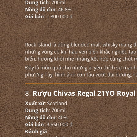
Dung tích
: 700ml​
Nồng độ cồn
: 46.8%​
Giá bán
: 1.800.000 đ​
Rock Island là dòng blended malt whisky mang đặc
những vùng có khí hậu ven biển khắc nghiệt, tạo 
biển, hương khói nhẹ nhàng kết hợp cùng chút mặ
Đây là món quà cho những ai yêu thích sự mạnh m
phương Tây, hình ảnh con tàu vượt đại dương, rấ
8.
Rượu Chivas Regal 21YO Royal
Xuất xứ
: Scotland
Dung tích
: 700ml
Nồng độ cồn
: 40%
Giá bán
: 3.650.000 đ
Đánh giá
: