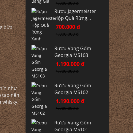
1.000.000 đ
Rượu Jagermeister
Hộp Quà Rừng...
700.000 đ
ng bữa
1.000.000 đ
Rượu Vang Gốm
Georgia MS103
1.190.000 đ
1.700.000 đ
Rượu Vang Gốm
chín như
Georgia MS102
ẹ tạo nên
1.190.000 đ
 whisky.​
1.700.000 đ
Rượu Vang Gốm
Georgia MS101