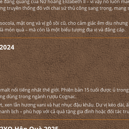
ễ đăng quang của Nữ hoàng Elizabeth II – vì vậy nó luôn ma
ững truyền thống đó với chai sứ thủ công sang trọng, mang 
cola, mật ong và vị gỗ sồi cũ, cho cảm giác êm dịu nhưng
 là món quà – mà còn là một biểu tượng địa vị và đẳng cấp.
 2024
malt nổi tiếng nhất thế giới. Phiên bản 15 tuổi được ủ tron
ường dùng trong ngành rượu Cognac.
t, xen lẫn hương vani và hạt nhục đậu khấu. Dư vị kéo dài, 
anh lịch – phù hợp với cả quà tặng gia đình hoặc đối tác tr
12YO Hộp Quà 2025