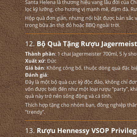
Santa Helena là thương hiệu vang lâu đời của C
lọc kỹ lưỡng, cho hương vị mạnh mẽ, đậm đà. Rư
Hộp quà đơn giản, nhưng nổi bật được bản sắc 
trong bữa ăn thịt đỏ hoặc BBQ ngoài trời.
12.
Bộ Quà Tặng Rượu Jagermeist
Thành phần
: 1 chai Jagermeister 700ml, 5 ly sh
Xuất xứ
: Đức
Giá bán
: Không công bố, thuộc dòng quà đặc bi
Đánh giá
:
Đây là một bộ quà cực kỳ độc đáo, không chỉ đơn
vốn được biết đến như một loại rượu “party”, khi
quà này trở nên sống động và cá tính.
Thích hợp tặng cho nhóm bạn, đồng nghiệp thân 
“trendy”.
13.
Rượu Hennessy VSOP Privile