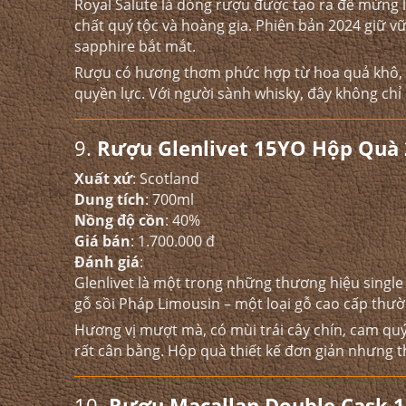
Royal Salute là dòng rượu được tạo ra để mừng l
chất quý tộc và hoàng gia. Phiên bản 2024 giữ v
sapphire bắt mắt.
Rượu có hương thơm phức hợp từ hoa quả khô, so
quyền lực. Với người sành whisky, đây không chỉ
9.
Rượu Glenlivet 15YO Hộp Quà
Xuất xứ
: Scotland
Dung tích
: 700ml
Nồng độ cồn
: 40%
Giá bán
: 1.700.000 đ
Đánh giá
:
Glenlivet là một trong những thương hiệu single 
gỗ sồi Pháp Limousin – một loại gỗ cao cấp th
Hương vị mượt mà, có mùi trái cây chín, cam quý
rất cân bằng. Hộp quà thiết kế đơn giản nhưng th
10.
Rượu Macallan Double Cask 