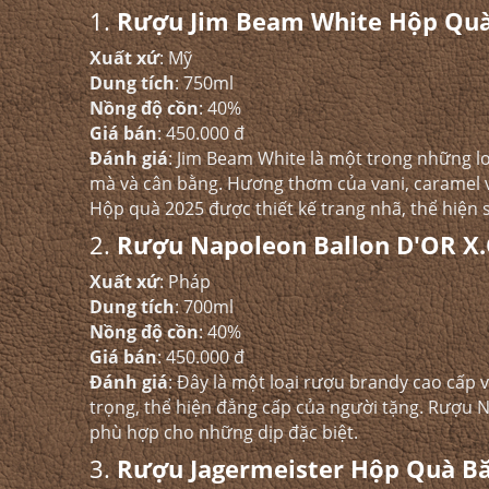
1.
Rượu Jim Beam White Hộp Quà
Xuất xứ
: Mỹ​
Dung tích
: 750ml​
Nồng độ cồn
: 40%​
Giá bán
: 450.000 đ​
Đánh giá
: Jim Beam White là một trong những l
mà và cân bằng. Hương thơm của vani, caramel v
Hộp quà 2025 được thiết kế trang nhã, thể hiện 
2.
Rượu Napoleon Ballon D'OR X
Xuất xứ
: Pháp​
Dung tích
: 700ml​
Nồng độ cồn
: 40%​
Giá bán
: 450.000 đ​
Đánh giá
: Đây là một loại rượu brandy cao cấp v
trọng, thể hiện đẳng cấp của người tặng. Rượu 
phù hợp cho những dịp đặc biệt.​
3.
Rượu Jagermeister Hộp Quà Bă