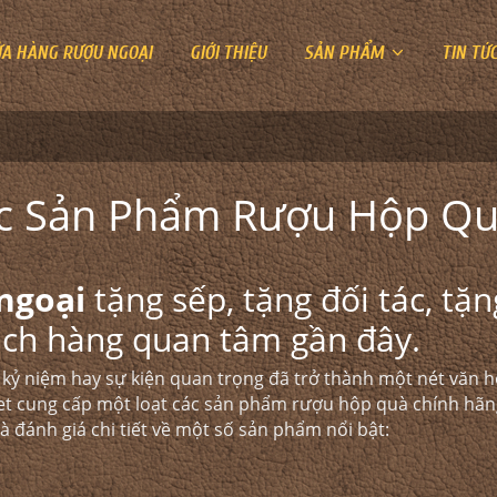
ỬA HÀNG RƯỢU NGOẠI
GIỚI THIỆU
SẢN PHẨM
TIN TỨ
Các Sản Phẩm Rượu Hộp Q
ngoại
tặng sếp, tặng đối tác, tặn
ách hàng quan tâm gần đây.
t, kỷ niệm hay sự kiện quan trọng đã trở thành một nét văn h
et
cung cấp một loạt các sản phẩm rượu hộp quà chính hãn
 đánh giá chi tiết về một số sản phẩm nổi bật:​