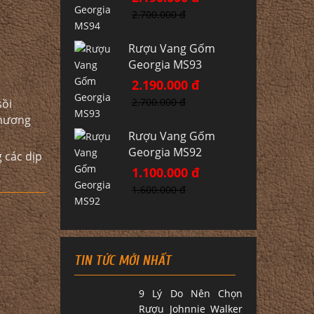
2.700.000 đ
Rượu Vang Gốm
Georgia MS93
2.190.000 đ
2.700.000 đ
sồi
 hương
Rượu Vang Gốm
Georgia MS92
 các dịp
1.100.000 đ
1.600.000 đ
TIN TỨC MỚI NHẤT
9 Lý Do Nên Chọn
Rượu Johnnie Walker