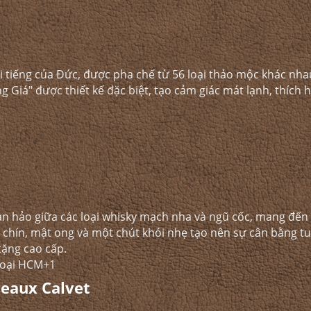
ổi tiếng của Đức, được pha chế từ 56 loại thảo mộc khác nh
 Giá" được thiết kế đặc biệt, tạo cảm giác mát lạnh, thích 
oàn hảo giữa các loại whisky mạch nha và ngũ cốc, mang đến
chín, mật ong và một chút khói nhẹ tạo nên sự cân bằng tuy
ặng cao cấp.​
oại HCM+1
eaux Calvet