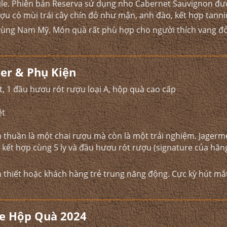
hile. Phiên bản Reserva sử dụng nho Cabernet Sauvignon đ
ợu có mùi trái cây chín đỏ như mận, anh đào, kết hợp tann
vùng Nam Mỹ. Món quà rất phù hợp cho người thích vang đ
er & Phụ Kiện
ot, 1 đầu hươu rót rượu loại A, hộp quà cao cấp
ệt
 thuần là một chai rượu mà còn là một trải nghiệm. Jagerm
 kết hợp cùng 5 ly và đầu hươu rót rượu (signature của hãng
thiết hoặc khách hàng trẻ trung năng động. Cực kỳ hút mắ
ge Hộp Quà 2024