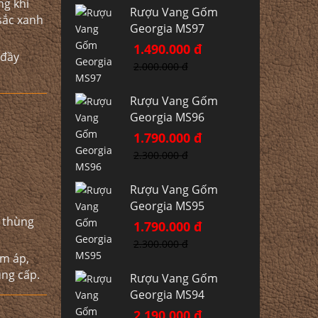
ng khí
Rượu Vang Gốm
sắc xanh
Georgia MS97
1.490.000 đ
 đầy
2.000.000 đ
Rượu Vang Gốm
Georgia MS96
1.790.000 đ
2.300.000 đ
Rượu Vang Gốm
Georgia MS95
g thùng
1.790.000 đ
2.300.000 đ
ấm áp,
ung cấp.
Rượu Vang Gốm
Georgia MS94
2.190.000 đ