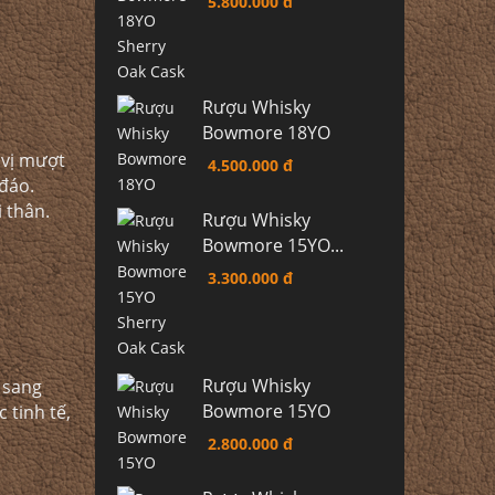
5.800.000 đ
Rượu Whisky
Bowmore 18YO
 vị mượt
4.500.000 đ
đáo.
thân.​
Rượu Whisky
Bowmore 15YO...
3.300.000 đ
Rượu Whisky
à sang
Bowmore 15YO
 tinh tế,
2.800.000 đ