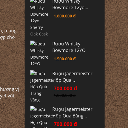
Rượu Whisky
Bowmore 12yo...
1.800.000 đ
au, mang
hợp cho
Rượu Whisky
Bowmore 12YO
1.500.000 đ
Rượu Jagermeister
Hộp Quà...
700.000 đ
 hương vị
1.000.000 đ
ệt vời.
Rượu Jagermeister
Hộp Quà Băng...
700.000 đ