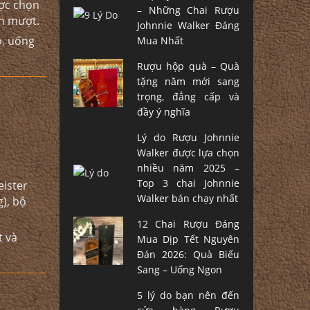
ược chọn
– Những Chai Rượu
in mượt.
Johnnie Walker Đáng
ỏ, uống
Mua Nhất
Rượu hộp quà – Quà
tặng năm mới sang
trọng, đẳng cấp và
đầy ý nghĩa
Lý do Rượu Johnnie
Walker được lựa chọn
nhiều năm 2025 –
Top 3 chai Johnnie
eister
Walker bán chạy nhất
), bộ
12 Chai Rượu Đáng
t và
Mua Dịp Tết Nguyên
Đán 2026: Quà Biếu
Sang – Uống Ngon
5 lý do bạn nên đến