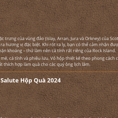
 trưng của vùng đảo (Islay, Arran, Jura và Orkney) của Sco
ra hương vị đặc biệt. Khi rót ra ly, bạn có thể cảm nhận đư
n khoáng – thứ làm nên cá tính rất riêng của Rock Island.
ẽ, cá tính và phiêu lưu. Vỏ hộp thiết kế theo phong cách 
t thích hợp làm quà cho các quý ông lịch lãm.
 Salute Hộp Quà 2024