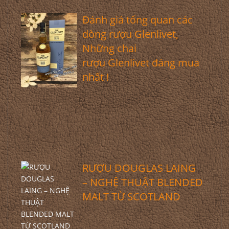
Đánh giá tổng quan các
dòng rượu Glenlivet,
Những chai
rượu Glenlivet đáng mua
nhất !
RƯỢU DOUGLAS LAING
– NGHỆ THUẬT BLENDED
MALT TỪ SCOTLAND