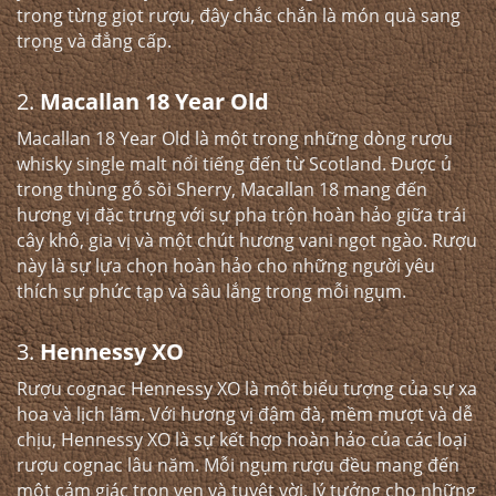
trong từng giọt rượu, đây chắc chắn là món quà sang
trọng và đẳng cấp.
2.
Macallan 18 Year Old
Macallan 18 Year Old là một trong những dòng rượu
whisky single malt nổi tiếng đến từ Scotland. Được ủ
trong thùng gỗ sồi Sherry, Macallan 18 mang đến
hương vị đặc trưng với sự pha trộn hoàn hảo giữa trái
cây khô, gia vị và một chút hương vani ngọt ngào. Rượu
này là sự lựa chọn hoàn hảo cho những người yêu
thích sự phức tạp và sâu lắng trong mỗi ngụm.
3.
Hennessy XO
Rượu cognac Hennessy XO là một biểu tượng của sự xa
hoa và lịch lãm. Với hương vị đậm đà, mềm mượt và dễ
chịu, Hennessy XO là sự kết hợp hoàn hảo của các loại
rượu cognac lâu năm. Mỗi ngụm rượu đều mang đến
một cảm giác trọn vẹn và tuyệt vời, lý tưởng cho những