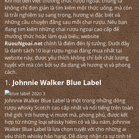
Khi nói đến việc thưởng thức rượu ngoại, chúng ta
không chỉ đơn giản là tìm kiếm một thức uống, mà còn
là trải nghiệm sự sang trọng, hương vị đặc biệt và
những câu chuyện đằng sau mỗi chai rượu. Nếu bạn
đang tìm kiếm những chai rượu ngoại cao cấp để
thưởng thức hoặc làm quà biếu, website
RuouNgoai.net
chính là điểm đến lý tưởng. Dưới đây
là danh sách 10 loại rượu ngoại đáng mua nhất tại
website này, được yêu thích không chỉ bởi chất lượng
tuyệt vời mà còn bởi sự đa dạng về hương vị và phong
cách.
1.
Johnnie Walker Blue Label
Johnnie Walker Blue Label là một trong những dòng
rượu whisky Scotch cao cấp nhất và nổi tiếng trên toàn
thế giới. Với hương vị mượt mà, phong phú, được kết
hợp từ những loại whisky hiếm có và lâu năm, Johnnie
Walker Blue Label là lựa chọn tuyệt vời cho những ai
yêu thích whisky hảo hạng. Dễ dàng nhận ra sự tinh tế