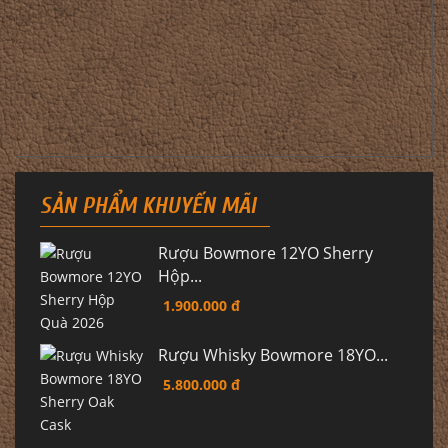
SẢN PHẨM KHUYẾN MÃI
Rượu Bowmore 12YO Sherry
Hộp...
1.900.000 đ
Rượu Whisky Bowmore 18YO...
5.800.000 đ