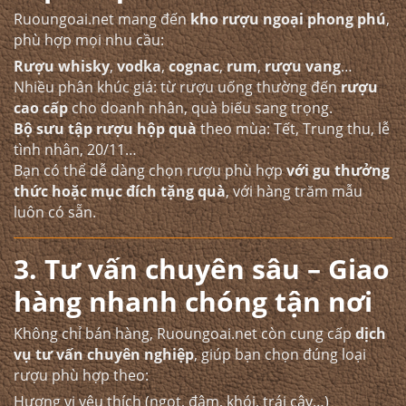
Ruoungoai.net mang đến
kho rượu ngoại phong phú
,
phù hợp mọi nhu cầu:
Rượu whisky
,
vodka
,
cognac
,
rum
,
rượu vang
…
Nhiều phân khúc giá: từ rượu uống thường đến
rượu
cao cấp
cho doanh nhân, quà biếu sang trọng.
Bộ sưu tập rượu hộp quà
theo mùa: Tết, Trung thu, lễ
tình nhân, 20/11…
Bạn có thể dễ dàng chọn rượu phù hợp
với gu thưởng
thức hoặc mục đích tặng quà
, với hàng trăm mẫu
luôn có sẵn.
3. Tư vấn chuyên sâu – Giao
hàng nhanh chóng tận nơi
Không chỉ bán hàng, Ruoungoai.net còn cung cấp
dịch
vụ tư vấn chuyên nghiệp
, giúp bạn chọn đúng loại
rượu phù hợp theo:
Hương vị yêu thích (ngọt, đậm, khói, trái cây…)