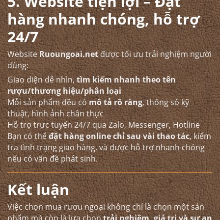
5. Website tiện lợi – Đặt
hàng nhanh chóng, hỗ trợ
24/7
Website
Ruoungoai.net
được tối ưu trải nghiệm người
dùng:
Giao diện dễ nhìn,
tìm kiếm nhanh theo tên
rượu/thương hiệu/phân loại
Mỗi sản phẩm đều có
mô tả rõ ràng
, thông số kỹ
thuật, hình ảnh chân thực
Hỗ trợ trực tuyến 24/7 qua Zalo, Messenger, Hotline
Bạn có thể
đặt hàng online chỉ sau vài thao tác
, kiểm
tra tình trạng giao hàng, và được hỗ trợ nhanh chóng
nếu có vấn đề phát sinh.
Kết luận
Việc chọn mua rượu ngoại không chỉ là chọn một sản
phẩm mà còn là lựa chọn
trải nghiệm, giá trị và sự an