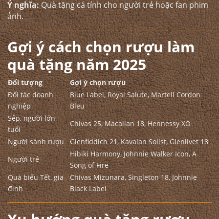
Ý nghĩa:
Quà tặng cá tính cho người trẻ hoặc fan phim
ảnh.
Gợi ý cách chọn rượu làm
quà tặng năm 2025
Đối tượng
Gợi ý chọn rượu
Đối tác doanh
Blue Label, Royal Salute, Martell Cordon
nghiệp
Bleu
Sếp, người lớn
Chivas 25, Macallan 18, Hennessy XO
tuổi
Người sành rượu
Glenfiddich 21, Kavalan Solist, Glenlivet 18
Hibiki Harmony, Johnnie Walker Icon, A
Người trẻ
Song of Fire
Quà biếu Tết, gia
Chivas Mizunara, Singleton 18, Johnnie
đình
Black Label