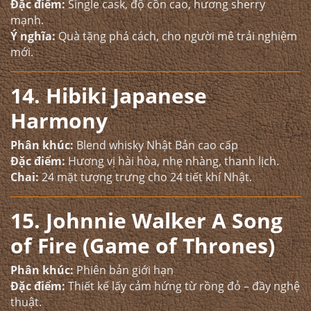
Đặc điểm:
Single cask, độ cồn cao, hương sherry
mạnh.
Ý nghĩa:
Quà tặng phá cách, cho người mê trải nghiệm
mới.
14. Hibiki Japanese
Harmony
Phân khúc:
Blend whisky Nhật Bản cao cấp
Đặc điểm:
Hương vị hài hòa, nhẹ nhàng, thanh lịch.
Chai:
24 mặt tượng trưng cho 24 tiết khí Nhật.
15. Johnnie Walker A Song
of Fire (Game of Thrones)
Phân khúc:
Phiên bản giới hạn
Đặc điểm:
Thiết kế lấy cảm hứng từ rồng đỏ – đầy nghệ
thuật.