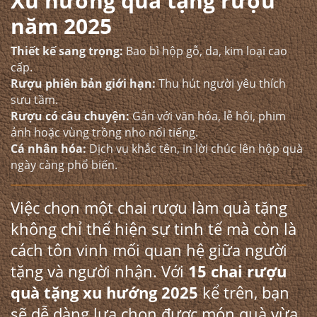
Xu hướng quà tặng rượu
năm 2025
Thiết kế sang trọng:
Bao bì hộp gỗ, da, kim loại cao
cấp.
Rượu phiên bản giới hạn:
Thu hút người yêu thích
sưu tầm.
Rượu có câu chuyện:
Gắn với văn hóa, lễ hội, phim
ảnh hoặc vùng trồng nho nổi tiếng.
Cá nhân hóa:
Dịch vụ khắc tên, in lời chúc lên hộp quà
ngày càng phổ biến.
Việc chọn một chai rượu làm quà tặng
không chỉ thể hiện sự tinh tế mà còn là
cách tôn vinh mối quan hệ giữa người
tặng và người nhận. Với
15 chai rượu
quà tặng xu hướng 2025
kể trên, bạn
sẽ dễ dàng lựa chọn được món quà vừa