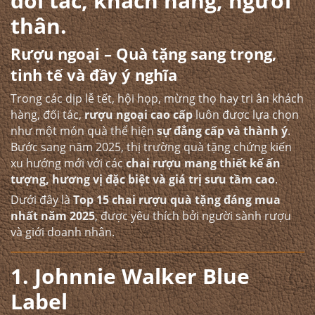
đối tác, khách hàng, người
thân.
Rượu ngoại – Quà tặng sang trọng,
tinh tế và đầy ý nghĩa
Trong các dịp lễ tết, hội họp, mừng thọ hay tri ân khách
hàng, đối tác,
rượu ngoại cao cấp
luôn được lựa chọn
như một món quà thể hiện
sự đẳng cấp và thành ý
.
Bước sang năm 2025, thị trường quà tặng chứng kiến
xu hướng mới với các
chai rượu mang thiết kế ấn
tượng, hương vị đặc biệt và giá trị sưu tầm cao
.
Dưới đây là
Top 15 chai rượu quà tặng đáng mua
nhất năm 2025
, được yêu thích bởi người sành rượu
và giới doanh nhân.
1. Johnnie Walker Blue
Label