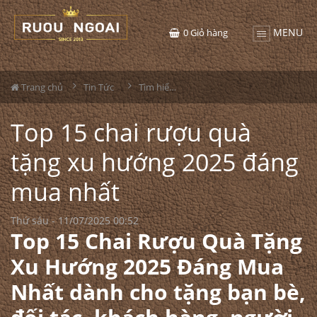
MENU
0
Giỏ hàng
Trang chủ
Tin Tức
Tìm hiểu về rượu
Top 15 chai rượu quà
tặng xu hướng 2025 đáng
mua nhất
Thứ sáu - 11/07/2025 00:52
Top 15 Chai Rượu Quà Tặng
Xu Hướng 2025 Đáng Mua
Nhất dành cho tặng bạn bè,