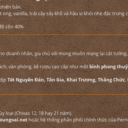
 phiên bản.
 ong, vanilla, trái cây sấy khô và hậu vị khói nhẹ đặc trưng
độ cồn 40%.
cho doanh nhân, gia chủ với mong muốn mang lại cát tường
hách, văn phòng, kệ rượu cao cấp như một
bình phong thuỷ 
 dịp
Tết Nguyên Đán, Tân Gia, Khai Trương, Thăng Chức
,
ùy loại (Chivas 12, 18 hay 21 năm).
oungoai.net
hoặc hệ thống phân phối chính thức của Per