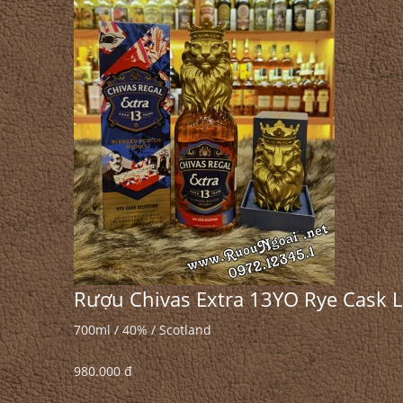
Rượu Chivas Extra 13YO Rye Cask L
700ml / 40% / Scotland
980.000 đ