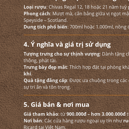
Loại rượu
: Chivas Regal 12, 18 hoặc 21 năm tuỳ
Phong cách
: Mượt mà, cân bằng giữa vị ngọt mật
Speyside – Scotland.
Dung tích phổ biến
: 700ml hoặc 1.000ml, nồng 
4. Ý nghĩa và giá trị sử dụng
Tượng trưng cho sự thịnh vượng
: Dành tặng 
thông, phát tài.
Trưng bày đẹp mắt
: Thích hợp đặt tại phòng k
khí
.
Quà tặng đẳng cấp
: Được ưa chuộng trong các
sự tri ân và tôn trọng.
5. Giá bán & nơi mua
Giá tham khảo
: từ
900.000đ – hơn 3.000.000đ
t
Nơi bán
: Các cửa hàng rượu ngoại uy tín như
ru
Ricard tại Việt Nam.