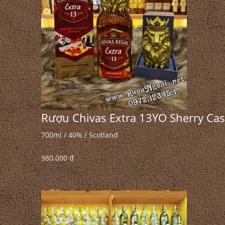
Rượu Chivas Extra 13YO Sherry Cas
700ml / 40% / Scotland
980.000 đ