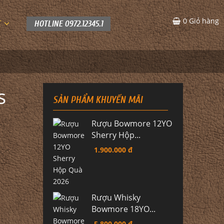
0
Giỏ hàng
C
HOTLINE 0972.12345.1
s
SẢN PHẨM KHUYẾN MÃI
Rượu Bowmore 12YO
Sherry Hộp...
1.900.000 đ
Rượu Whisky
Bowmore 18YO...
5.800.000 đ