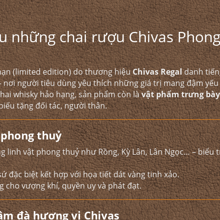
ểu những chai rượu Chivas Phon
ạn (limited edition) do thương hiệu
Chivas Regal
danh tiến
– nơi người tiêu dùng yêu thích những giá trị mang đậm yếu
 chai whisky hảo hạng, sản phẩm còn là
vật phẩm trưng bày
biếu tặng đối tác, người thân.
g phong thuỷ
g linh vật phong thuỷ như Rồng, Kỳ Lân, Lân Ngọc… – biểu 
ứ đặc biệt kết hợp với họa tiết dát vàng tinh xảo.
g cho vượng khí, quyền uy và phát đạt.
đậm đà hương vị Chivas