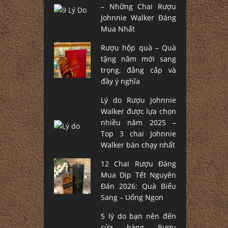
– Những Chai Rượu
Johnnie Walker Đáng
Mua Nhất
Rượu hộp quà – Quà
tặng năm mới sang
trọng, đẳng cấp và
đầy ý nghĩa
Lý do Rượu Johnnie
Walker được lựa chọn
nhiều năm 2025 –
Top 3 chai Johnnie
Walker bán chạy nhất
12 Chai Rượu Đáng
Mua Dịp Tết Nguyên
Đán 2026: Quà Biếu
Sang – Uống Ngon
5 lý do bạn nên đến
cửa hàng Rượu