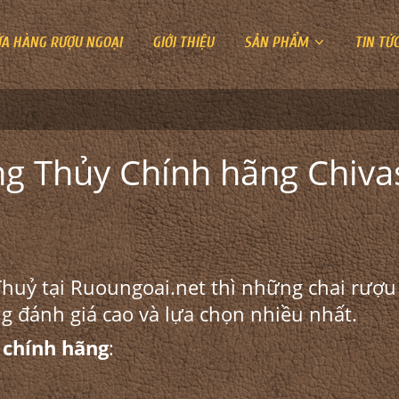
ỬA HÀNG RƯỢU NGOẠI
GIỚI THIỆU
SẢN PHẨM
TIN TỨ
g Thủy Chính hãng Chiva
Thuỷ
tại Ruoungoai.net thì những chai rượu
 đánh giá cao và lựa chọn nhiều nhất.
 chính hãng
: