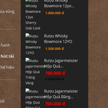
Rượu Whisky
Bowmore 12yo...
 của vùng
1.800.000 đ
Rượu Whisky
Bowmore 12YO
, hanh
1.500.000 đ
hút tài
Rượu Jagermeister
Hộp Quà...
 thể hiện
700.000 đ
1.000.000 đ
Rượu Jagermeister
Hộp Quà Băng...
nod
700.000 đ