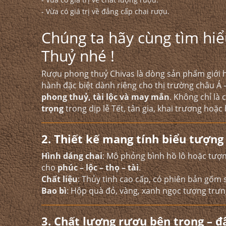
- Vừa có giá trị về đẳng cấp chai rượu.
Chúng ta hãy cùng tìm hi
Thuỷ nhé !
Rượu phong thuỷ Chivas là dòng sản phẩm giới h
hành đặc biệt dành riêng cho thị trường châu Á 
phong thuỷ, tài lộc và may mắn
. Không chỉ là
trọng
trong dịp lễ Tết, tân gia, khai trương hoặc 
2. Thiết kế mang tính biểu tượn
Hình dáng chai
: Mô phỏng bình hồ lô hoặc tượn
cho
phúc – lộc – thọ – tài
.
Chất liệu
: Thủy tinh cao cấp, có phiên bản gốm s
Bao bì
: Hộp quà đỏ, vàng, xanh ngọc tượng trưn
3. Chất lượng rượu bên trong – 