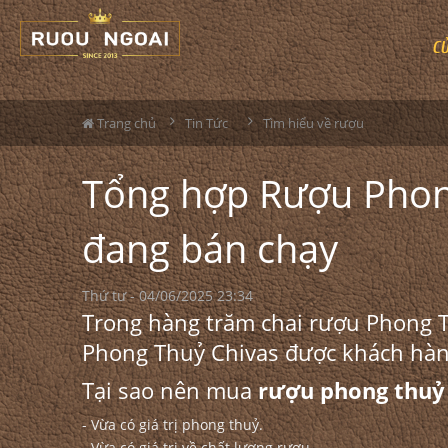
C
Trang chủ
Tin Tức
Tìm hiểu về rượu
Tổng hợp Rượu Phon
đang bán chạy
Thứ tư - 04/06/2025 23:34
Trong hàng trăm chai
rượu Phong 
Phong Thuỷ Chivas được khách hàng
Tại sao nên mua
rượu phong thuỷ
- Vừa có giá trị phong thuỷ.
- Vừa có giá trị về chất lượng rượu.