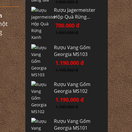
1.000.000 đ
Rượu Jagermeister
h
Hộp Quà Rừng...
một
700.000 đ
g
1.000.000 đ
Rượu Vang Gốm
Georgia MS103
1.190.000 đ
1.700.000 đ
Rượu Vang Gốm
Georgia MS102
1.190.000 đ
1.700.000 đ
Rượu Vang Gốm
Georgia MS101