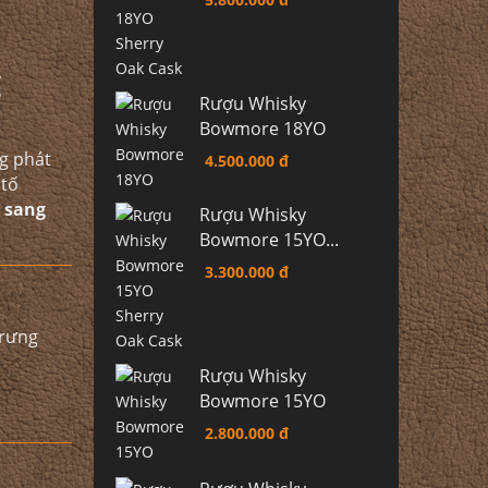
g
Rượu Whisky
Bowmore 18YO
g phát
4.500.000 đ
 tố
 sang
Rượu Whisky
Bowmore 15YO...
3.300.000 đ
trưng
Rượu Whisky
Bowmore 15YO
2.800.000 đ