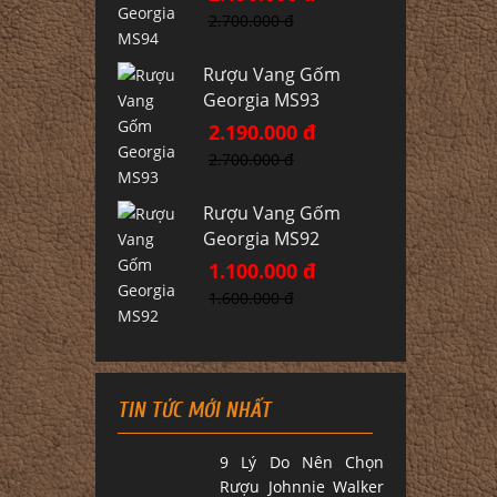
2.700.000 đ
Rượu Vang Gốm
Georgia MS93
2.190.000 đ
2.700.000 đ
Rượu Vang Gốm
Georgia MS92
1.100.000 đ
1.600.000 đ
TIN TỨC MỚI NHẤT
9 Lý Do Nên Chọn
Rượu Johnnie Walker