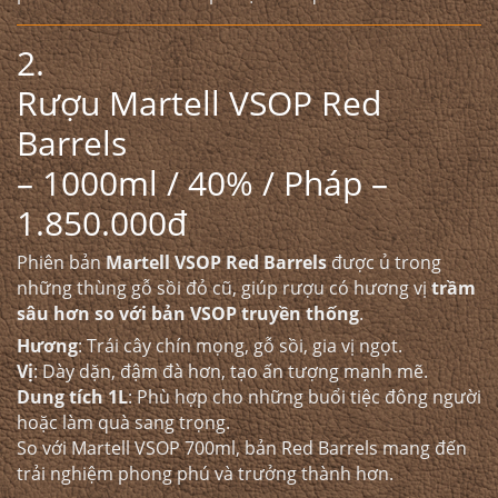
2.
Rượu Martell VSOP Red
Barrels
– 1000ml / 40% / Pháp –
1.850.000đ
Phiên bản
Martell VSOP Red Barrels
được ủ trong
những thùng gỗ sồi đỏ cũ, giúp rượu có hương vị
trầm
sâu hơn so với bản VSOP truyền thống
.
Hương
: Trái cây chín mọng, gỗ sồi, gia vị ngọt.
Vị
: Dày dặn, đậm đà hơn, tạo ấn tượng mạnh mẽ.
Dung tích 1L
: Phù hợp cho những buổi tiệc đông người
hoặc làm quà sang trọng.
So với Martell VSOP 700ml, bản Red Barrels mang đến
trải nghiệm phong phú và trưởng thành hơn.