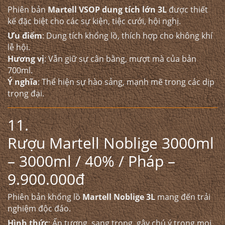
Phiên bản
Martell VSOP dung tích lớn 3L
được thiết
kế đặc biệt cho các sự kiện, tiệc cưới, hội nghị.
Ưu điểm
: Dung tích khổng lồ, thích hợp cho không khí
lễ hội.
Hương vị
: Vẫn giữ sự cân bằng, mượt mà của bản
700ml.
Ý nghĩa
: Thể hiện sự hào sảng, mạnh mẽ trong các dịp
trọng đại.
11.
Rượu Martell Noblige 3000ml
– 3000ml / 40% / Pháp –
9.900.000đ
Phiên bản khổng lồ
Martell Noblige 3L
mang đến trải
nghiệm độc đáo.
Hình thức
: Ấn tượng, sang trọng, gây chú ý trong mọi