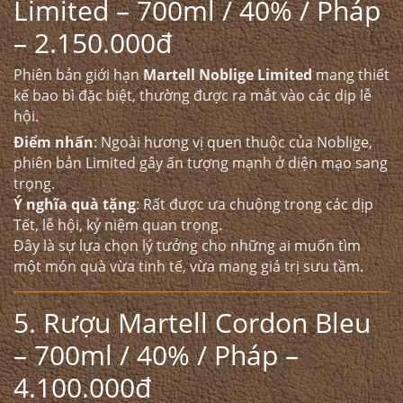
Limited – 700ml / 40% / Pháp
– 2.150.000đ
Phiên bản giới hạn
Martell Noblige Limited
mang thiết
kế bao bì đặc biệt, thường được ra mắt vào các dịp lễ
hội.
Điểm nhấn
: Ngoài hương vị quen thuộc của Noblige,
phiên bản Limited gây ấn tượng mạnh ở diện mạo sang
trọng.
Ý nghĩa quà tặng
: Rất được ưa chuộng trong các dịp
Tết, lễ hội, kỷ niệm quan trọng.
Đây là sự lựa chọn lý tưởng cho những ai muốn tìm
một món quà vừa tinh tế, vừa mang giá trị sưu tầm.
5. Rượu Martell Cordon Bleu
– 700ml / 40% / Pháp –
4.100.000đ