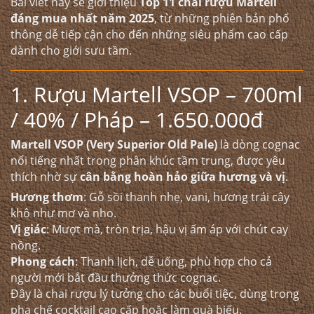
Bài viết này sẽ giới thiệu
Top 11 chai rượu Martell
đáng mua nhất năm 2025
, từ những phiên bản phổ
thông dễ tiếp cận cho đến những siêu phẩm cao cấp
dành cho giới sưu tầm.
1.
Rượu Martell VSOP
– 700ml
/ 40% / Pháp – 1.650.000đ
Martell VSOP (Very Superior Old Pale)
là dòng cognac
nổi tiếng nhất trong phân khúc tầm trung, được yêu
thích nhờ sự
cân bằng hoàn hảo giữa hương và vị
.
Hương thơm
: Gỗ sồi thanh nhẹ, vani, hương trái cây
khô như mơ và nho.
Vị giác
: Mượt mà, tròn trịa, hậu vị ấm áp với chút cay
nồng.
Phong cách
: Thanh lịch, dễ uống, phù hợp cho cả
người mới bắt đầu thưởng thức cognac.
Đây là chai rượu lý tưởng cho các buổi tiệc, dùng trong
pha chế cocktail cao cấp hoặc làm quà biếu.