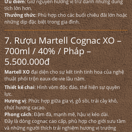
Ưu điểm
: Giữ nguyên hương vị trứ danh nhưng dung
tích lớn hơn.
Thưởng thức
: Phù hợp cho các buổi chiêu đãi lớn hoặc
những dịp đặc biệt trong gia đình.
7. Rượu Martell Cognac XO –
700ml / 40% / Pháp –
5.500.000đ
Martell XO
đại diện cho sự kết tinh tinh hoa của nghệ
thuật phối trộn eaux-de-vie lâu năm.
Thiết kế chai
: Hình vòm độc đáo, thể hiện sự quyền
lực.
Hương vị
: Phức hợp giữa gia vị, gỗ sồi, trái cây khô,
chút hương cacao.
Phong cách
: Đậm đà, mạnh mẽ, hậu vị kéo dài.
Đây là dòng cognac cao cấp, phù hợp cho giới sưu tầm
và những người thích trải nghiệm hương vị trưởng