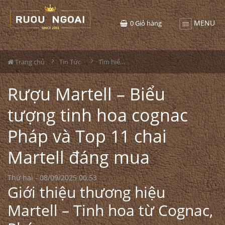
MENU
0
Giỏ hàng
Trang chủ
Tin Tức
Tìm hiểu về rượu
Rượu Martell – Biểu
tượng tinh hoa cognac
Pháp và Top 11 chai
Martell đáng mua
Thứ hai - 08/09/2025 00:53
Giới thiệu thương hiệu
Martell – Tinh hoa từ Cognac,