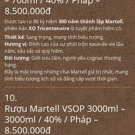
8.500.000đ
Được tạo ra để kỷ niệm
300 năm thành lập Martell
,
phiên bản
XO Tricentenaire
là tuyệt phẩm hiếm có.
Thiết kế
: Sang trọng, mang tính biểu tượng.
Hương vị
: Đỉnh cao của sự phối trộn eaux-de-vie lâu
năm, sâu sắc và quý hiếm.
Đối tượng
: Giới sưu tầm, người yêu cognac thượng
hạng.
Đây là một trong những chai Martell giá trị nhất, mang
tính biểu tượng lịch sử và đẳng cấp vượt thời gian.
10.
Rượu Martell VSOP 3000ml
–
3000ml / 40% / Pháp –
8.500.000đ