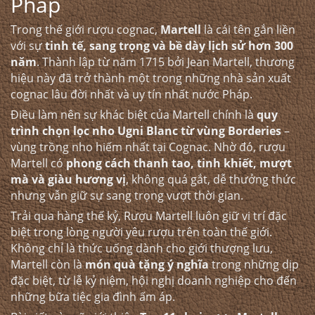
Pháp
Trong thế giới rượu cognac,
Martell
là cái tên gắn liền
với sự
tinh tế, sang trọng và bề dày lịch sử hơn 300
năm
. Thành lập từ năm 1715 bởi Jean Martell, thương
hiệu này đã trở thành một trong những nhà sản xuất
cognac lâu đời nhất và uy tín nhất nước Pháp.
Điều làm nên sự khác biệt của Martell chính là
quy
trình chọn lọc nho Ugni Blanc từ vùng Borderies
–
vùng trồng nho hiếm nhất tại Cognac. Nhờ đó, rượu
Martell có
phong cách thanh tao, tinh khiết, mượt
mà và giàu hương vị
, không quá gắt, dễ thưởng thức
nhưng vẫn giữ sự sang trọng vượt thời gian.
Trải qua hàng thế kỷ,
Rượu Martell
luôn giữ vị trí đặc
biệt trong lòng người yêu rượu trên toàn thế giới.
Không chỉ là thức uống dành cho giới thượng lưu,
Martell còn là
món quà tặng ý nghĩa
trong những dịp
đặc biệt, từ lễ kỷ niệm, hội nghị doanh nghiệp cho đến
những bữa tiệc gia đình ấm áp.