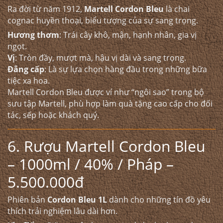
Ra đời từ năm 1912,
Martell Cordon Bleu
là chai
cognac huyền thoại, biểu tượng của sự sang trọng.
Hương thơm
: Trái cây khô, mận, hạnh nhân, gia vị
ngọt.
Vị
: Tròn đầy, mượt mà, hậu vị dài và sang trọng.
Đẳng cấp
: Là sự lựa chọn hàng đầu trong những bữa
tiệc xa hoa.
Martell Cordon Bleu được ví như “ngôi sao” trong bộ
sưu tập Martell, phù hợp làm quà tặng cao cấp cho đối
tác, sếp hoặc khách quý.
6. Rượu Martell Cordon Bleu
– 1000ml / 40% / Pháp –
5.500.000đ
Phiên bản
Cordon Bleu 1L
dành cho những tín đồ yêu
thích trải nghiệm lâu dài hơn.