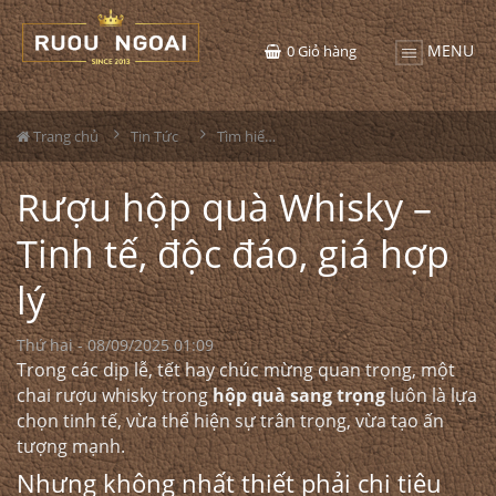
MENU
0
Giỏ hàng
Trang chủ
Tin Tức
Tìm hiểu về rượu
Rượu hộp quà Whisky –
Tinh tế, độc đáo, giá hợp
lý
Thứ hai - 08/09/2025 01:09
Trong các dịp lễ, tết hay chúc mừng quan trọng, một
chai
rượu whisky
trong
hộp quà sang trọng
luôn là lựa
chọn tinh tế, vừa thể hiện sự trân trọng, vừa tạo ấn
tượng mạnh.
Nhưng không nhất thiết phải chi tiêu