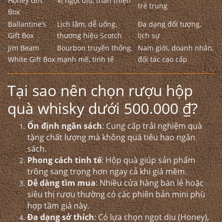
Honey Gift
Vị ngọt dịu, thân thiện
trẻ trung
Box
Ballantine’s
Lịch lãm, dễ uống,
Đa dạng đối tượng,
Gift Box
thương hiệu Scotch
lịch sự
Jim Beam
Bourbon truyền thống,
Nam giới, doanh nhân,
White Gift Box
mạnh mẽ, tinh tế
đối tác cao cấp
Tại sao nên chọn rượu hộp
quà whisky dưới 500.000 ₫?
Ổn định ngân sách
: Cung cấp trải nghiệm quà
tặng chất lượng mà không quá tiêu hao ngân
sách.
Phong cách tinh tế
: Hộp quà giúp sản phẩm
trông sang trọng hơn ngay cả khi giá mềm.
Dễ dàng tìm mua
: Nhiều cửa hàng bán lẻ hoặc
siêu thị rượu thường có các phiên bản mini phù
hợp tầm giá này.
Đa dạng sở thích
: Có lựa chọn ngọt dịu (Honey),