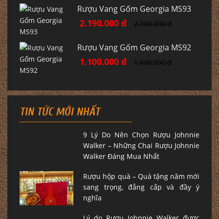
Rượu Vang Gốm Georgia MS93
2.190.000 đ
2.700.000 đ
Rượu Vang Gốm Georgia MS92
1.100.000 đ
1.600.000 đ
TIN TỨC MỚI NHẤT
9 Lý Do Nên Chọn Rượu Johnnie
Walker – Những Chai Rượu Johnnie
Walker Đáng Mua Nhất
Rượu hộp quà – Quà tặng năm mới
sang trọng, đẳng cấp và đầy ý
nghĩa
Lý do Rượu Johnnie Walker được