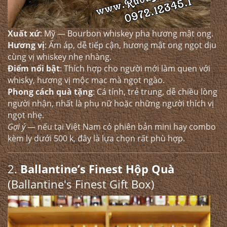
Xuất xứ
: Mỹ — Bourbon whiskey pha hương mật ong.
Hương vị
: Ấm áp, dễ tiếp cận, hương mật ong ngọt dịu
cùng vị whiskey nhẹ nhàng.
Điểm nổi bật
: Thích hợp cho người mới làm quen với
whisky, hương vị mộc mạc mà ngọt ngào.
Phong cách quà tặng
: Cá tính, trẻ trung, dễ chiều lòng
người nhận, nhất là phụ nữ hoặc những người thích vị
ngọt nhẹ.
Gợi ý
— nếu tại Việt Nam có phiên bản mini hay combo
kèm ly dưới 500 k, đây là lựa chọn rất phù hợp.
2.
Ballantine’s Finest Hộp Quà
(Ballantine's Finest Gift Box)