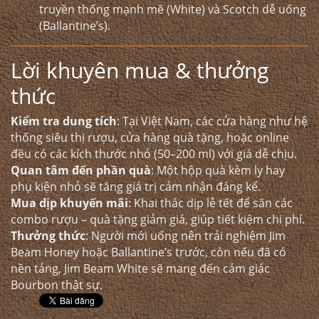
truyền thống mạnh mẽ (White) và Scotch dễ uống
(Ballantine’s).
Lời khuyên mua & thưởng
thức
Kiểm tra dung tích
: Tại Việt Nam, các cửa hàng như hệ
thống siêu thị rượu, cửa hàng quà tặng, hoặc online
đều có các kích thước nhỏ (50–200 ml) với giá dễ chịu.
Quan tâm đến phần quà
: Một hộp quà kèm ly hay
phụ kiện nhỏ sẽ tăng giá trị cảm nhận đáng kể.
Mua dịp khuyến mãi
: Khai thác dịp lễ tết để săn các
combo rượu – quà tặng giảm giá, giúp tiết kiệm chi phí.
Thưởng thức
: Người mới uống nên trải nghiệm Jim
Beam Honey hoặc Ballantine’s trước, còn nếu đã có
nền tảng, Jim Beam White sẽ mang đến cảm giác
Bourbon thật sự.