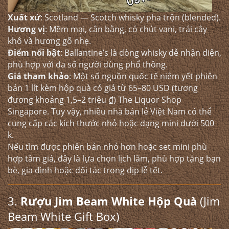
Xuất xứ
: Scotland — Scotch whisky pha trộn (blended).
Hương vị
: Mềm mại, cân bằng, có chút vani, trái cây
khô và hương gỗ nhẹ.
Điểm nổi bật
: Ballantine’s là dòng whisky dễ nhận diện,
phù hợp với đa số người dùng phổ thông.
Giá tham khảo
: Một số nguồn quốc tế niêm yết phiên
bản 1 lít kèm hộp quà có giá từ 65–80 USD (tương
đương khoảng 1,5–2 triệu ₫) The Liquor Shop
Singapore. Tuy vậy, nhiều nhà bán lẻ Việt Nam có thể
cung cấp các kích thước nhỏ hoặc dạng mini dưới 500
k.
Nếu tìm được phiên bản nhỏ hơn hoặc set mini phù
hợp tầm giá, đây là lựa chọn lịch lãm, phù hợp tặng bạn
bè, gia đình hoặc đối tác trong dịp lễ tết.
3.
Rượu Jim Beam White Hộp Quà
(Jim
Beam White Gift Box)