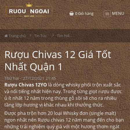
MENU
0
Giỏ hàng
Trang chủ
Tin Tức
Tìm hiểu về rượu
Rượu Chivas 12 Giá Tốt
Nhất Quận 1
Thứ hai - 27/12/2021 21:45
Rượu Chivas 12YO
là dòng whisky phối trộn xuất sắc
và nổi tiếng nhất hiện nay. Trong từng giọt rượu được
ủ ít nhất 12 năm trong thùng gỗ sồi sẽ cho ra nhiều
tầng lớp hương vị khác nhau khi thưởng thức.
Được pha trộn hơn 20 loại Whisky đơn (single malt)
ngon nhất nên Rượu chivas 12 năm mang đến cho bạn
những trải nghiệm quý giá với một hương thơm ngát