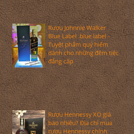
Rượu Johnnie Walker
Blue Label blue label -
Tuyệt phẩm quý hiểm
dành cho những đêm tiệc
đẳng cấp
Rượu Hennessy XO giá
bao nhiêu? Địa chỉ mua
rượu Hennessy chính