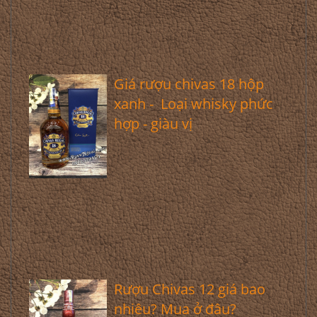
Giá rượu chivas 18 hộp
xanh - Loại whisky phức
hợp - giàu vị
Rượu Chivas 12 giá bao
nhiêu? Mua ở đâu?