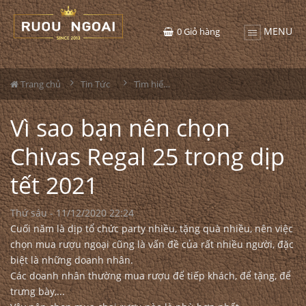
MENU
0
Giỏ hàng
Trang chủ
Tin Tức
Tìm hiểu về rượu
Vì sao bạn nên chọn
Chivas Regal 25 trong dịp
tết 2021
Thứ sáu - 11/12/2020 22:24
Cuối năm là dịp tổ chức party nhiều, tặng quà nhiều, nên việc
chọn mua rượu ngoại cũng là vấn đề của rất nhiều người, đặc
biệt là những doanh nhân.
Các doanh nhân thường mua rượu để tiếp khách, để tặng, để
trưng bày,...