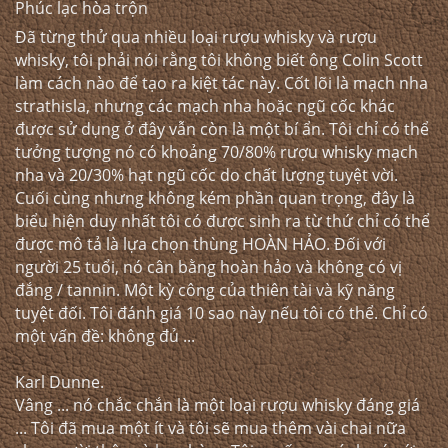
Phúc lạc hòa trộn
Đã từng thử qua nhiều loại rượu whisky và rượu
whisky, tôi phải nói rằng tôi không biết ông Colin Scott
làm cách nào để tạo ra kiệt tác này. Cốt lõi là mạch nha
strathisla, nhưng các mạch nha hoặc ngũ cốc khác
được sử dụng ở đây vẫn còn là một bí ẩn. Tôi chỉ có thể
tưởng tượng nó có khoảng 70/80% rượu whisky mạch
nha và 20/30% hạt ngũ cốc do chất lượng tuyệt vời.
Cuối cùng nhưng không kém phần quan trọng, đây là
biểu hiện duy nhất tôi có được sinh ra từ thứ chỉ có thể
được mô tả là lựa chọn thùng HOÀN HẢO. Đối với
người 25 tuổi, nó cân bằng hoàn hảo và không có vị
đắng / tannin. Một kỳ công của thiên tài và kỹ năng
tuyệt đối. Tôi đánh giá 10 sao này nếu tôi có thể. Chỉ có
một vấn đề: không đủ ...
Karl Dunne.
Vâng ... nó chắc chắn là một loại rượu whisky đáng giá
... Tôi đã mua một ít và tôi sẽ mua thêm vài chai nữa