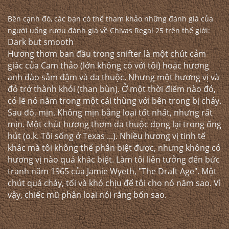
Bên cạnh đó, các bạn có thể tham khảo những đánh giá của
người uống rượu đánh giá về Chivas Regal 25 trên thế giới:
Dark but smooth
Hương thơm ban đầu trong snifter là một chút cảm
giác của Cam thảo (lớn không có với tôi) hoặc hương
anh đào sẫm đậm và da thuộc. Nhưng một hương vị và
đó trở thành khói (than bùn). Ở một thời điểm nào đó,
có lẽ nó nằm trong một cái thùng với bên trong bị cháy.
Sau đó, mịn. Không mịn bằng loại tốt nhất, nhưng rất
mịn. Một chút hương thơm da thuộc đọng lại trong ống
hút (o.k. Tôi sống ở Texas ...). Nhiều hương vị tinh tế
khác mà tôi không thể phân biệt được, nhưng không có
hương vị nào quá khác biệt. Làm tôi liên tưởng đến bức
tranh năm 1965 của Jamie Wyeth, "The Draft Age". Một
chút quá cháy, tối và khó chịu để tôi cho nó năm sao. Vì
vậy, chiếc mũ phân loại nói rằng bốn sao.