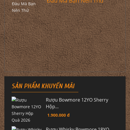
Đàu Mà Bạn Nên Thử
SẢN PHẨM KHUYẾN MÃI
Rượu Bowmore 12YO Sherry
Hộp...
1.900.000 đ
Rượu Whisky Bowmore 18YO...