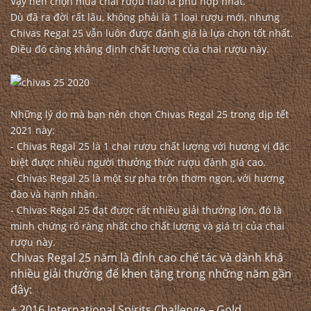
Vậy nên chọn mua chai rượu nào là phù hợp nhất.
Dù đã ra đời rất lâu, không phải là 1 loại rượu mới, nhưng
Chivas Regal 25 vẫn luôn được đánh giá là lựa chọn tốt nhất.
Điều đó càng khẳng định chất lượng của chai rượu này.
Những lý do mà bạn nên chọn Chivas Regal 25 trong dịp tết
2021 này:
- Chivas Regal 25 là 1 chai rượu chất lượng với hương vị đặc
biệt được nhiều người thưởng thức rượu đánh giá cao.
-
Chivas Regal 25
là một sự pha trộn thơm ngon, với hương
đào và hạnh nhân.
- Chivas Regal 25 đạt được rất nhiều giải thưởng lớn, đó là
minh chứng rõ ràng nhất cho chất lượng và giá trị của chai
rượu này.
Chivas Regal 25 năm là đỉnh cao chế tác và dành khá
nhiều giải thưởng để khen tặng trong những năm gần
đây:
+ 2016 International Spirits Challenge – Gold