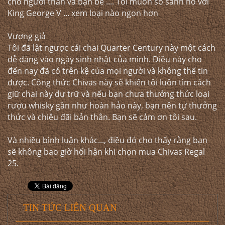
cho người thân và bạn bè .... Tôi muốn so sánh nó với
King George V ... xem loại nào ngon hơn
Vương giả
Tôi đã lật ngược cái chai Quarter Century này một cách
dễ dàng vào ngày sinh nhật của mình. Điều này cho
đến nay đã có trên kệ của mọi người và không thể tin
được. Công thức Chivas này sẽ khiến tôi luôn tìm cách
giữ chai này dự trữ và nếu bạn chưa thưởng thức loại
rượu whisky gần như hoàn hảo này, bạn nên tự thưởng
thức và chiêu đãi bản thân. Bạn sẽ cảm ơn tôi sau.
Và nhiều bình luận khác..., điều đó cho thấy rằng bạn
sẽ không bao giờ hối hận khi chọn mua Chivas Regal
25.
TIN TỨC LIÊN QUAN