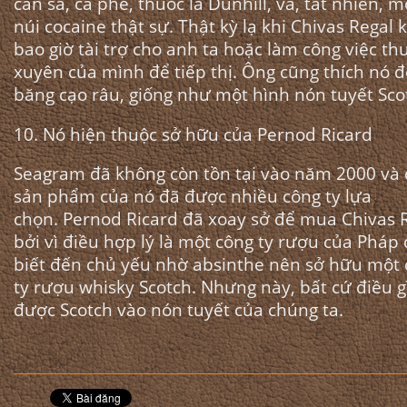
cần sa, cà phê, thuốc lá Dunhill, và, tất nhiên, m
núi cocaine thật sự. Thật kỳ lạ khi Chivas Regal
bao giờ tài trợ cho anh ta hoặc làm công việc t
xuyên của mình để tiếp thị. Ông cũng thích nó đ
băng cạo râu, giống như một hình nón tuyết Sco
10. Nó hiện thuộc sở hữu của Pernod Ricard
Seagram đã không còn tồn tại vào năm 2000 và 
sản phẩm của nó đã được nhiều công ty lựa
chọn. Pernod Ricard đã xoay sở để mua Chivas R
bởi vì điều hợp lý là một công ty rượu của Pháp
biết đến chủ yếu nhờ absinthe nên sở hữu một
ty rượu whisky Scotch. Nhưng này, bất cứ điều g
được Scotch vào nón tuyết của chúng ta.