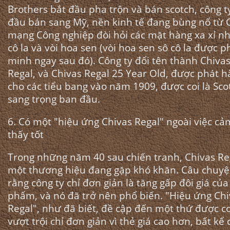
Brothers bắt đầu pha trộn và bán scotch, công t
đầu bán sang Mỹ, nền kinh tế đang bùng nổ từ 
mạng Công nghiệp đòi hỏi các mặt hàng xa xỉ n
cô la và vòi hoa sen (vòi hoa sen sô cô la được p
minh ngay sau đó). Công ty đổi tên thành Chiva
Regal, và Chivas Regal 25 Year Old, được phát 
cho các tiểu bang vào năm 1909, được coi là Sco
sang trọng ban đầu.
6. Có một "hiệu ứng Chivas Regal" ngoài việc cả
thấy tốt
Trong những năm 40 sau chiến tranh, Chivas Reg
một thương hiệu đang gặp khó khăn. Câu chuyệ
rằng công ty chỉ đơn giản là tăng gấp đôi giá của
phẩm, và nó đã trở nên phổ biến. "Hiệu ứng Chi
Regal", như đã biết, đề cập đến một thứ được co
vượt trội chỉ đơn giản vì thẻ giá cao hơn, bất kể 