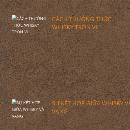
CÁCH THƯỞNG THỨC
WHISKY TRỌN VỊ
SỰ KẾT HỢP GIỮA WHISKY V
VANG