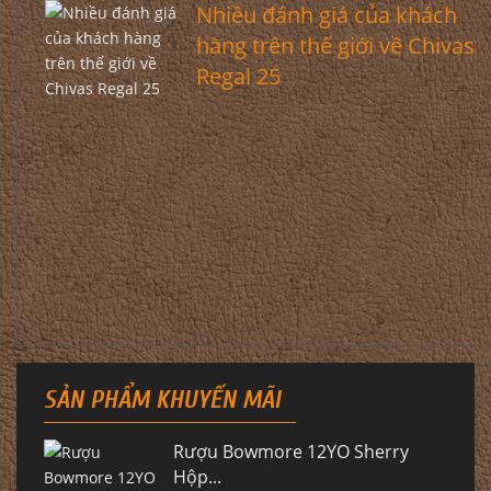
Nhiều đánh giá của khách
hàng trên thế giới về Chivas
Regal 25
SẢN PHẨM KHUYẾN MÃI
Rượu Bowmore 12YO Sherry
Hộp...