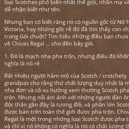
loại Scotches phổ biến nhất thế giới, nhãn mạ v
dễ nhận biết như tên.
Nhưng bạn có biết rằng nó có nguồn gốc từ Nữ 
Victoria, hay những gốc rễ đó đã tìm thấy con c
trong Gói chuột? Tìm hiểu những điều bạn chưa 
về Chivas Regal ... cho đến bây giờ.
1.
Đó là mạch nha pha trộn, nhưng điều đó khô
nghĩa là nó rẻ
Rất nhiều người hâm mộ của Scotch / crotchety
grandpas cho rằng thứ chất lượng duy nhất là 
nha đơn và có xu hướng xem thường Scotch ph
trộn. Nhưng nỗi ám ảnh với những người đàn ô
độc thân gần đây là tương đối, và phần lớn Scot
được bán trên toàn thế giới được pha trộn. Chiv
Regal là một trong những loại Scotch được pha 
và chỉ vì nó không có nghĩa là nó có chất lượng t