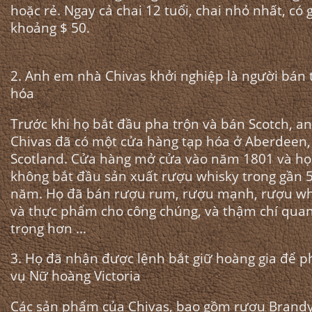
hoặc rẻ. Ngay cả chai 12 tuổi, chai nhỏ nhất, có 
khoảng $ 50.
2. Anh em nhà Chivas khởi nghiệp là người bán 
hóa
Trước khi họ bắt đầu pha trộn và bán Scotch, a
Chivas đã có một cửa hàng tạp hóa ở Aberdeen,
Scotland. Cửa hàng mở cửa vào năm 1801 và họ
không bắt đầu sản xuất rượu whisky trong gần 
năm. Họ đã bán rượu rum, rượu mạnh, rượu wh
và thực phẩm cho công chúng, và thậm chí qua
trọng hơn ...
3. Họ đã nhận được lệnh bắt giữ hoàng gia để p
vụ Nữ hoàng Victoria
Các sản phẩm của Chivas, bao gồm rượu Brand