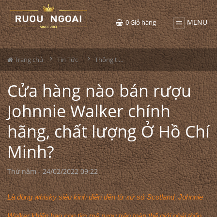
MENU
0
Giỏ hàng
Trang chủ
Tin Tức
Thông tin Rượu ngoại
Cửa hàng nào bán rượu
Johnnie Walker chính
hãng, chất lượng Ở Hồ Chí
Minh?
Thứ năm - 24/02/2022 09:22
Là dòng whisky siêu kinh điển đến từ xứ sở Scotland, Johnnie
Walker khiến bao con tim mê rượu trên toàn thế giới phải thổn