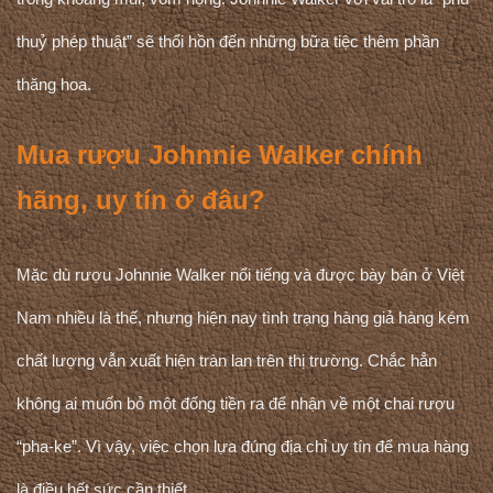
thuỷ phép thuật” sẽ thổi hồn đến những bữa tiệc thêm phần
thăng hoa.
Mua rượu Johnnie Walker chính
hãng, uy tín ở đâu?
Mặc dù rượu Johnnie Walker nổi tiếng và được bày bán ở Việt
Nam nhiều là thế, nhưng hiện nay tình trạng hàng giả hàng kém
chất lượng vẫn xuất hiện tràn lan trên thị trường. Chắc hẳn
không ai muốn bỏ một đống tiền ra để nhận về một chai rượu
“pha-ke”. Vì vậy, việc chọn lựa đúng địa chỉ uy tín để mua hàng
là điều hết sức cần thiết.