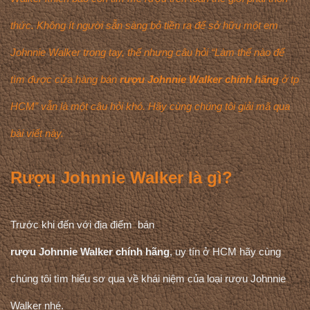
thức. Không ít người sẵn sàng bỏ tiền ra để sở hữu một em
Johnnie Walker trong tay, thế nhưng câu hỏi “Làm thế nào để
tìm được cửa hàng bán
rượu Johnnie Walker chính hãng
ở tp
HCM” vẫn là một câu hỏi khó. Hãy cùng chúng tôi giải mã qua
bài viết này.
Rượu Johnnie Walker là gì?
Trước khi đến với địa điểm bán
rượu Johnnie Walker chính hãng
, uy tín ở HCM hãy cùng
chúng tôi tìm hiểu sơ qua về khái niệm của loại rượu Johnnie
Walker nhé.