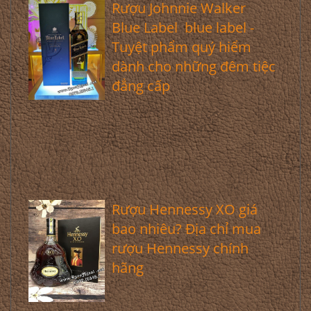
Rượu Johnnie Walker
Blue Label blue label -
Tuyệt phẩm quý hiểm
dành cho những đêm tiệc
đẳng cấp
Rượu Hennessy XO giá
bao nhiêu? Địa chỉ mua
rượu Hennessy chính
hãng