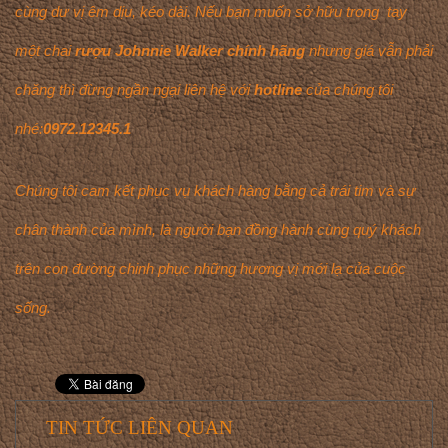
cùng dư vị êm dịu, kéo dài. Nếu bạn muốn sở hữu trong tay
một chai
rượu Johnnie Walker chính hãng
nhưng giá vẫn phải
chăng thì đừng ngần ngại liên hệ với
hotline
của chúng tôi
nhé:
0972.12345.1
Chúng tôi cam kết phục vụ khách hàng bằng cả trái tim và sự
chân thành của mình, là người bạn đồng hành cùng quý khách
trên con đường chinh phục những hương vị mới lạ của cuộc
sống.
TIN TỨC LIÊN QUAN