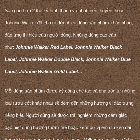
Sau gần hơn 2 thế kỷ hình thành và phát triển, huyền thoại
Johnnie Walker đã cho ra đời nhiều dòng sản phẩm khác nhau,
đáp ứng thị hiếu của người dùng. Những dòng cao cấp
như:
Johnnie Walker Red Label, Johnnie Walker Black
Label, Johnnie Walker Double Black, Johnnie Walker Blue
Label, Johnnie Walker Gold Label…
Mỗi dòng sản phẩm được kỳ công chế tạo và pha trộn từ những
loại rượu cốt khác nhau sẽ đem đến những hương vị đặc trưng
riêng biệt. Người dùng sẽ được trải nghiệm những cảm giác
đặc biệt cùng hương thơm mê hoặc kèm dư vị êm dịu kéo dài
trong khoang mũi, vòm họng. Johnnie Walker với vai trò là “phù