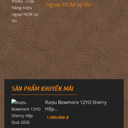
ngoại HCM uy tín
SẢN PHẨM KHUYẾN MÃI
Rượu Bowmore 12YO Sherry
Hộp...
1.900.000 đ