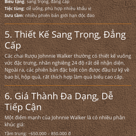
Biếu tặng
: sang trọng, đẳng cấp
Tiệc tùng
: dễ uống, phù hợp nhiều khẩu vị
Sưu tầm
: nhiều phiên bản giới hạn độc đáo
5. Thiết Kế Sang Trọng, Đẳng
Cấp
Các chai
Rượu Johnnie Walker
thường có thiết kế vuông
vức đặc trưng, nhãn nghiêng 24 độ rất dễ nhận diện.
Ngoài ra, các phiên bản đặc biệt còn được đầu tư kỹ về
bao bì, hộp quà, rất thích hợp làm quà biếu cao cấp.
6. Giá Thành Đa Dạng, Dễ
Tiếp Cận
Một điểm mạnh của Johnnie Walker là có nhiều phân
khúc giá:
Tầm trung: ~650.000 – 850.000 đ