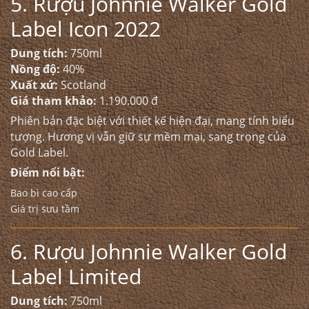
5. Rượu Johnnie Walker Gold
Label Icon 2022
Dung tích:
750ml
Nồng độ:
40%
Xuất xứ:
Scotland
Giá tham khảo:
1.190.000 đ
Phiên bản đặc biệt với thiết kế hiện đại, mang tính biểu
tượng. Hương vị vẫn giữ sự mềm mại, sang trọng của
Gold Label.
Điểm nổi bật:
Bao bì cao cấp
Giá trị sưu tầm
6. Rượu Johnnie Walker Gold
Label Limited
Dung tích:
750ml