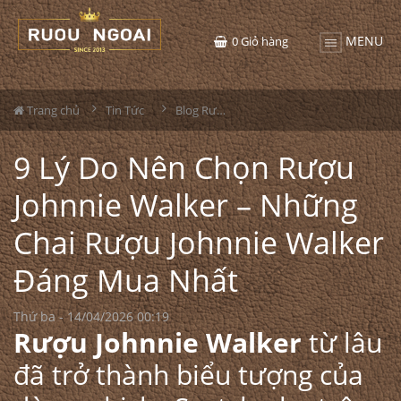
MENU
0
Giỏ hàng
Trang chủ
Tin Tức
Blog Rượu
9 Lý Do Nên Chọn Rượu
Johnnie Walker – Những
Chai Rượu Johnnie Walker
Đáng Mua Nhất
Thứ ba - 14/04/2026 00:19
Rượu Johnnie Walker
từ lâu
đã trở thành biểu tượng của