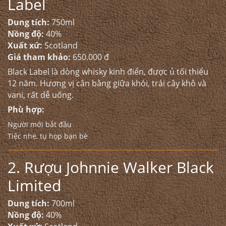
Label
Dung tích:
750ml
Nồng độ:
40%
Xuất xứ:
Scotland
Giá tham khảo:
650.000 đ
Black Label là dòng whisky kinh điển, được ủ tối thiểu
12 năm. Hương vị cân bằng giữa khói, trái cây khô và
vani, rất dễ uống.
Phù hợp:
Người mới bắt đầu
Tiệc nhẹ, tụ họp bạn bè
2. Rượu Johnnie Walker Black
Limited
Dung tích:
700ml
Nồng độ:
40%