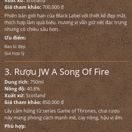
Xuất xứ:
Scotland
Giá tham khảo:
700.000 đ
Phiên bản giới hạn của Black Label với thiết kế đẹp mắt,
thích hợp làm quà biếu. Hương vị vẫn giữ nét đặc trưng
nhưng có chiều sâu hơn.
Ưu điểm:
Bao bì đẹp
Giá hợp lý
3. Rượu JW A Song Of Fire
Dung tích:
750ml
Nồng độ:
40.8%
Xuất xứ:
Scotland
Giá tham khảo:
850.000 đ
Lấy cảm hứng từ series Game of Thrones, chai rượu
này mang phong cách mạnh mẽ, cay nồng, hậu vị ấm.
Phù hợp: