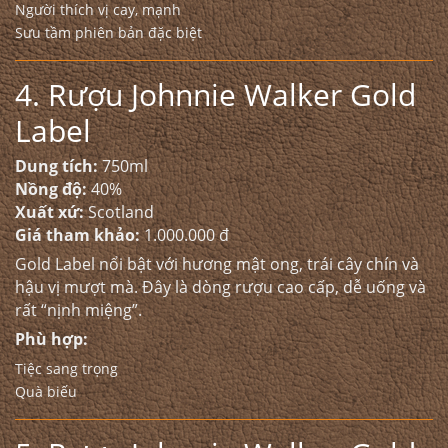
Người thích vị cay, mạnh
Sưu tầm phiên bản đặc biệt
4. Rượu Johnnie Walker Gold
Label
Dung tích:
750ml
Nồng độ:
40%
Xuất xứ:
Scotland
Giá tham khảo:
1.000.000 đ
Gold Label nổi bật với hương mật ong, trái cây chín và
hậu vị mượt mà. Đây là dòng rượu cao cấp, dễ uống và
rất “nịnh miệng”.
Phù hợp:
Tiệc sang trọng
Quà biếu