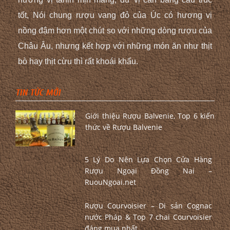
tốt, Nói chung rượu vang đỏ của Úc có hương vị
nồng đậm hơn một chút so với những dòng rượu của
Châu Âu, nhưng kết hợp với những món ăn như thịt
bò hay thịt cừu thì rất khoái khẩu.
TIN TỨC MỚI
Giới thiệu Rượu Balvenie, Top 6 kiến
thức về Rượu Balvenie
5 Lý Do Nên Lựa Chọn Cửa Hàng
Rượu Ngoại Đồng Nai –
RuouNgoai.net
Rượu Courvoisier – Di sản Cognac
nước Pháp & Top 7 chai Courvoisier
đáng mua nhất