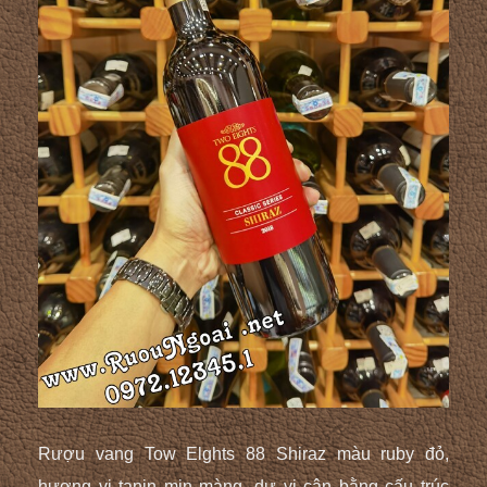
Rượu vang Tow Elghts 88
Shiraz
màu ruby đỏ,
hương vị tanin mịn màng, dư vị cân bằng cấu trúc