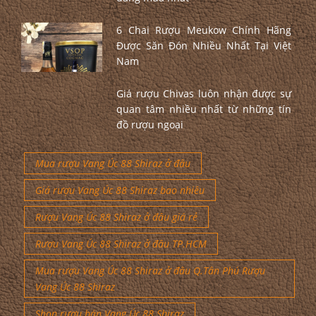
6 Chai Rượu Meukow Chính Hãng
Được Săn Đón Nhiều Nhất Tại Việt
Nam
Giá rượu Chivas luôn nhận được sự
quan tâm nhiều nhất từ những tín
đồ rượu ngoại
Mua rượu Vang Úc 88 Shiraz ở đâu
Giá rượu Vang Úc 88 Shiraz bao nhiêu
Rượu Vang Úc 88 Shiraz ở đâu giá rẻ
Rượu Vang Úc 88 Shiraz ở đâu TP.HCM
Mua rượu Vang Úc 88 Shiraz ở đâu Q.Tân Phú Rượu
Vang Úc 88 Shiraz
Shop rượu bán Vang Úc 88 Shiraz