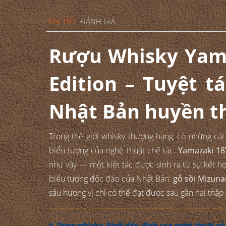
CHI TIẾT
ĐÁNH GIÁ
Rượu Whisky Yam
Edition – Tuyệt t
Nhật Bản huyền t
Trong thế giới whisky thượng hạng, có những cái
biểu tượng của nghệ thuật chế tác.
Yamazaki 18
như vậy — một kiệt tác được sinh ra từ sự kết h
biểu tượng độc đáo của Nhật Bản:
gỗ sồi Mizuna
sâu hương vị chỉ có thể đạt được sau gần hai thập
1. Dòng whisky đánh dấu đỉnh cao nghệ thuật củ