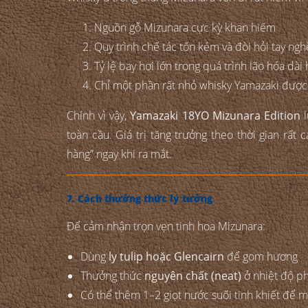
Nguồn gỗ Mizunara cực kỳ khan hiếm
Quy trình chế tác tốn kém và đòi hỏi tay ngh
Tỷ lệ bay hơi lớn trong quá trình lão hóa dài
Chỉ một phần rất nhỏ whisky Yamazaki được
Chính vì vậy,
Yamazaki 18YO Mizunara Edition
l
toàn cầu. Giá trị tăng trưởng theo thời gian rất
hàng” ngay khi ra mắt.
7. Cách thưởng thức lý tưởng
Để cảm nhận trọn vẹn tinh hoa Mizunara:
Dùng
ly tulip hoặc Glencairn
để gom hương
Thưởng thức
nguyên chất (neat)
ở nhiệt độ p
Có thể thêm 1–2 giọt nước suối tinh khiết để 