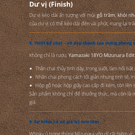
Dư vị (Finish)
Dư vị kéo dài ấn tượng với mùi
gỗ trầm
,
khói nh
của dư vị có thể kéo dài đến vài phút, mang lại t
5. Thiết kế chai – vẻ đẹp thanh tao mang phong
Không chỉ là rượu,
Yamazaki 18YO Mizunara Edit
Thân chai thủy tinh dày, trong suốt, làm nổi b
Nhãn chai phong cách tối giản nhưng tinh tế, 
Hộp gỗ hoặc hộp giấy cao cấp đi kèm, tôn lên 
Sản phẩm không chỉ để thưởng thức, mà còn là
giá.
6. Sự hiếm có và giá trị sưu tầm
Whisky ủ trong thùng Mizunara vốn dĩ rất hiếm vì: