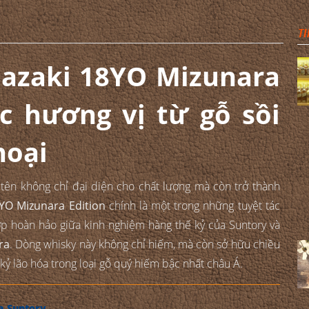
TI
azaki 18YO Mizunara
ác hương vị từ gỗ sồi
hoại
 tên không chỉ đại diện cho chất lượng mà còn trở thành
YO Mizunara Edition
chính là một trong những tuyệt tác
ợp hoàn hảo giữa kinh nghiệm hàng thế kỷ của Suntory và
ra
. Dòng whisky này không chỉ hiếm, mà còn sở hữu chiều
 kỷ lão hóa trong loại gỗ quý hiếm bậc nhất châu Á.
a Suntory