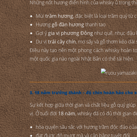
Những nốt hương điển hình của whisky ủ trong t
Mùi
trầm hương
, đặc biệt là loại trầm quý từ
Hương
gỗ đàn hương
thanh tao
Gợi ý
gia vị phương Đông
như quế, nhục đậu 
Dư vị
trái cây chín
, mơ sấy và gỗ thơm kéo dài 
Điều này tạo nên một phong cách whisky hoàn to
một quốc gia nào ngoài Nhật Bản có thể tái hiện.
3. 18 năm trưởng thành – độ chín hoàn hảo cho s
Sự kết hợp giữa thời gian và chất liệu gỗ quý gi
vị. Ở tuổi đời
18 năm
, whisky đã có đủ thời gian đ
hòa quyện sâu sắc với hương trầm độc đáo của
đạt được độ mượt mà và cân bằng tuyệt đối