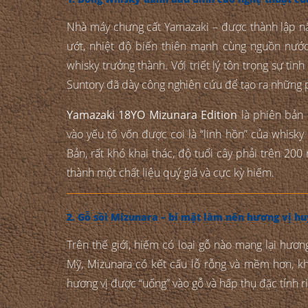
Nhà máy chưng cất Yamazaki – được thành lập nă
ướt, nhiệt độ biến thiên mạnh cùng nguồn nước 
whisky trưởng thành. Với triết lý tôn trọng sự tinh
Suntory đã dày công nghiên cứu để tạo ra những p
Yamazaki 18YO Mizunara Edition
là phiên bản 
vào yếu tố vốn được coi là “linh hồn” của whisky
Bản, rất khó khai thác, độ tuổi cây phải trên 20
thành một chất liệu quý giá và cực kỳ hiếm.
2. Gỗ sồi Mizunara – bí mật làm nên hương vị hu
Trên thế giới, hiếm có loại gỗ nào mang lại hươn
Mỹ, Mizunara có kết cấu lỗ rỗng và mềm hơn, k
hương vị được “uống” vào gỗ và hấp thụ đặc tính 