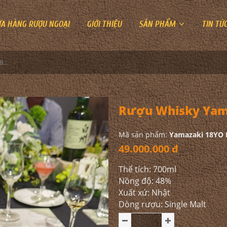
ỬA HÀNG RƯỢU NGOẠI
GIỚI THIỆU
SẢN PHẨM
TIN TỨ
Rượu Whisky Yamazaki 18YO Mizunara Edition
Rượu Whisky Yama
Mã sản phẩm:
Yamazaki 18YO M
49.000.000 đ
Thể tích: 700ml
Nồng độ: 48%
Xuất xứ: Nhật
Dòng rượu: Single Malt