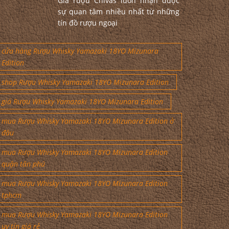
Giá rượu Chivas luôn nhận được
sự quan tâm nhiều nhất từ những
tín đồ rượu ngoại
cửa hàng Rượu Whisky Yamazaki 18YO Mizunara
Edition
shop Rượu Whisky Yamazaki 18YO Mizunara Edition
giá Rượu Whisky Yamazaki 18YO Mizunara Edition
mua Rượu Whisky Yamazaki 18YO Mizunara Edition ở
đâu
mua Rượu Whisky Yamazaki 18YO Mizunara Edition
quận tân phú
mua Rượu Whisky Yamazaki 18YO Mizunara Edition
tphcm
mua Rượu Whisky Yamazaki 18YO Mizunara Edition
uy tín giá rẻ