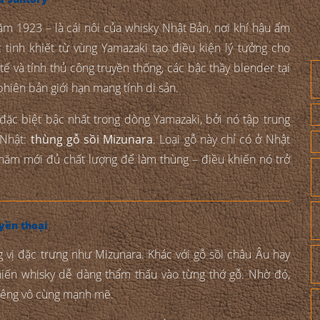
m 1923 – là cái nôi của whisky Nhật Bản, nơi khí hậu ẩm
tinh khiết từ vùng Yamazaki tạo điều kiện lý tưởng cho
 tế và tính thủ công truyền thống, các bậc thầy blender tại
hiên bản giới hạn mang tính di sản.
đặc biệt bậc nhất trong dòng Yamazaki, bởi nó tập trung
 Nhật:
thùng gỗ sồi Mizunara
. Loại gỗ này chỉ có ở Nhật
0 năm mới đủ chất lượng để làm thùng – điều khiến nó trở
yền thoại
g vị đặc trưng như Mizunara. Khác với gỗ sồi châu Âu hay
hiến whisky dễ dàng thẩm thấu vào từng thớ gỗ. Nhờ đó,
riêng vô cùng mạnh mẽ.