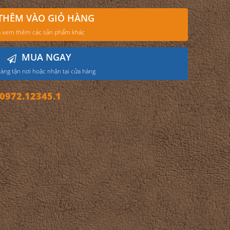
THÊM VÀO GIỎ HÀNG
 xem thêm các sản phẩm khác
MUA NGAY
àng tận nơi hoặc nhận tại cửa hàng
972.12345.1