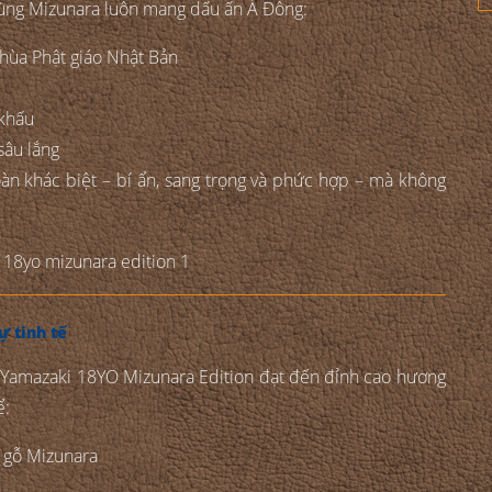
hùng Mizunara luôn mang dấu ấn Á Đông:
 chùa Phật giáo Nhật Bản
khấu
sâu lắng
àn khác biệt – bí ẩn, sang trọng và phức hợp – mà không
ự tinh tế
úp Yamazaki 18YO Mizunara Edition đạt đến đỉnh cao hương
ể:
 gỗ Mizunara