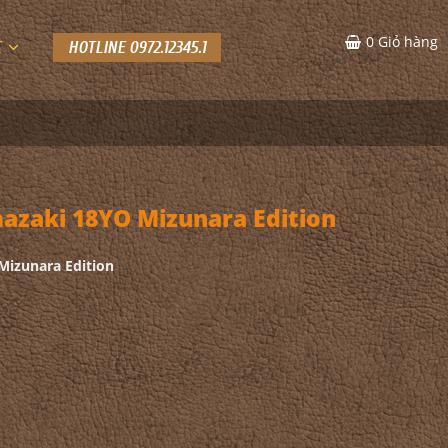
0
Giỏ hàng
C
HOTLINE 0972.12345.1
zaki 18YO Mizunara Edition
izunara Edition