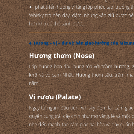
phát triển hương vị tầng lớp phức tạp, trưởng 
Whisky trở nên dày, đậm, nhưng vẫn giữ được né
hơn khó có thể sánh được.
4. Hương – vị – dư vị: bản giao hưởng của Mizun
Hương thơm (Nose)
Lớp hương ban đầu bung tỏa với
trầm hương
, 
khô
và vỏ cam Nhật. Hương thơm sâu, trầm, mang
năm.
Vị rượu (Palate)
Ngay từ ngụm đầu tiên, whisky đem lại cảm giá
quyện cùng trái cây chín như mơ vàng, lê và một c
nhẹ đến mạnh, tạo cảm giác hài hòa và đầy cuốn h