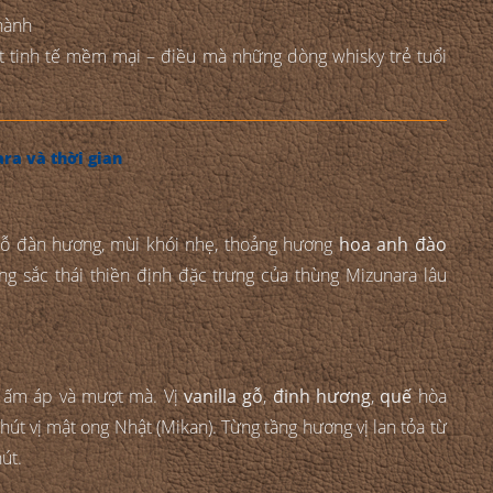
thành
t tinh tế mềm mại – điều mà những dòng whisky trẻ tuổi
ara và thời gian
gỗ đàn hương, mùi khói nhẹ, thoảng hương
hoa anh đào
 sắc thái thiền định đặc trưng của thùng Mizunara lâu
c ấm áp và mượt mà. Vị
vanilla gỗ
,
đinh hương
,
quế
hòa
hút vị mật ong Nhật (Mikan). Từng tầng hương vị lan tỏa từ
út.