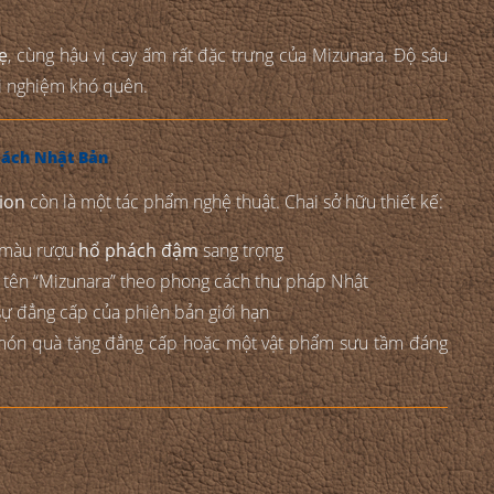
ẹ
, cùng hậu vị cay ấm rất đặc trưng của Mizunara. Độ sâu
rải nghiệm khó quên.
 cách Nhật Bản
ion
còn là một tác phẩm nghệ thuật. Chai sở hữu thiết kế:
ật màu rượu
hổ phách đậm
sang trọng
in tên “Mizunara” theo phong cách thư pháp Nhật
sự đẳng cấp của phiên bản giới hạn
 món quà tặng đẳng cấp hoặc một vật phẩm sưu tầm đáng