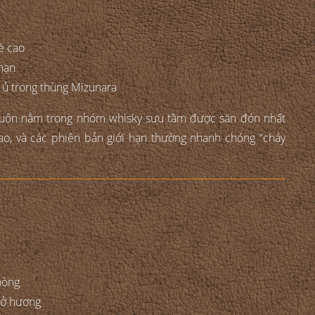
ề cao
 hạn
 ủ trong thùng Mizunara
uôn nằm trong nhóm whisky sưu tầm được săn đón nhất
 cao, và các phiên bản giới hạn thường nhanh chóng “cháy
hòng
mở hương