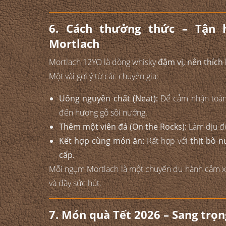
6. Cách thưởng thức – Tận
Mortlach
Mortlach 12YO là dòng whisky
đậm vị, nên thích
Một vài gợi ý từ các chuyên gia:
Uống nguyên chất (Neat):
Để cảm nhận toàn b
đến hương gỗ sồi nướng.
Thêm một viên đá (On the Rocks):
Làm dịu độ
Kết hợp cùng món ăn:
Rất hợp với
thịt bò 
cấp.
Mỗi ngụm Mortlach là một chuyến du hành cảm x
và đầy sức hút.
7. Món quà Tết 2026 – Sang trọ