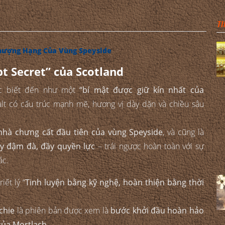
TI
hượng Hạng Của Vùng Speyside
pt Secret” của Scotland
 biết đến như một
“bí mật được giữ kín nhất của
lt có cấu trúc mạnh mẽ, hương vị dày dặn và chiều sâu
nhà chưng cất đầu tiên của vùng Speyside
, và cũng là
y đậm đà, đầy quyền lực
– trái ngược hoàn toàn với sự
ác.
iết lý “
Tinh luyện bằng kỹ nghệ, hoàn thiện bằng thời
chie
là phiên bản được xem là
bước khởi đầu hoàn hảo
của Mortlach
.