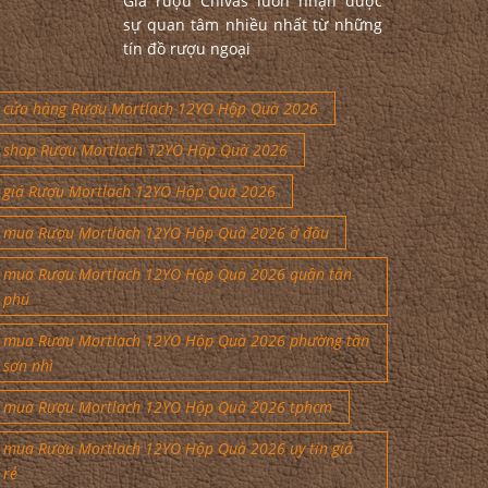
Giá rượu Chivas luôn nhận được
sự quan tâm nhiều nhất từ những
tín đồ rượu ngoại
cửa hàng Rượu Mortlach 12YO Hộp Quà 2026
shop Rượu Mortlach 12YO Hộp Quà 2026
giá Rượu Mortlach 12YO Hộp Quà 2026
mua Rượu Mortlach 12YO Hộp Quà 2026 ở đâu
mua Rượu Mortlach 12YO Hộp Quà 2026 quận tân
phú
mua Rượu Mortlach 12YO Hộp Quà 2026 phường tân
sơn nhì
mua Rượu Mortlach 12YO Hộp Quà 2026 tphcm
mua Rượu Mortlach 12YO Hộp Quà 2026 uy tín giá
rẻ