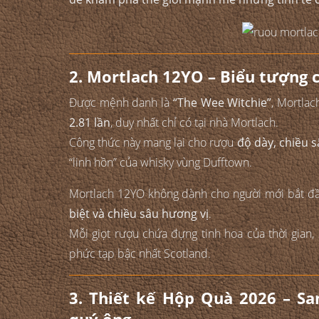
2. Mortlach 12YO – Biểu tượng 
Được mệnh danh là
“The Wee Witchie”
, Mortla
2.81 lần
, duy nhất chỉ có tại nhà Mortlach.
Công thức này mang lại cho rượu
độ dày, chiều 
“linh hồn” của whisky vùng Dufftown.
Mortlach 12YO không dành cho người mới bắt đ
biệt và chiều sâu hương vị
.
Mỗi giọt rượu chứa đựng tinh hoa của thời gian,
phức tạp bậc nhất Scotland.
3. Thiết kế Hộp Quà 2026 – Sa
quý ông