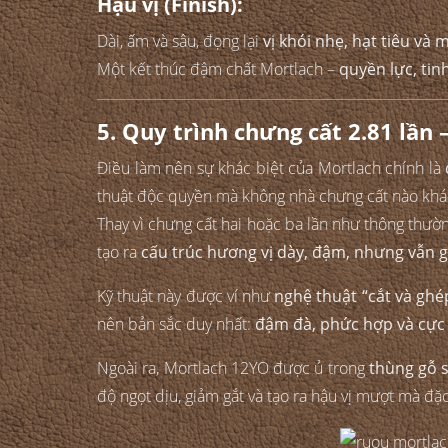
Hậu vị (Finish):
Dài, ấm và sâu, đọng lại
vị khói nhẹ, hạt tiêu và
Một kết thúc đậm chất Mortlach –
quyền lực, tin
5. Quy trình chưng cất 2.81 lần
Điều làm nên sự khác biệt của Mortlach chính là
thuật độc quyền mà không nhà chưng cất nào khá
Thay vì chưng cất hai hoặc ba lần như thông thườn
tạo ra
cấu trúc hương vị dày, đậm, nhưng vẫn g
Kỹ thuật này được ví như
nghệ thuật “cắt và ghé
nên bản sắc duy nhất:
đậm đà, phức hợp và cực 
Ngoài ra, Mortlach 12YO được ủ trong
thùng gỗ 
độ ngọt dịu, giảm gắt và tạo ra hậu vị mượt mà đặc