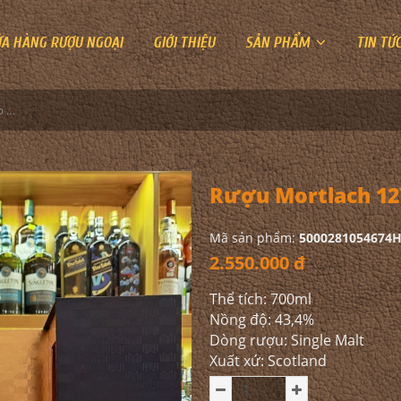
ỬA HÀNG RƯỢU NGOẠI
GIỚI THIỆU
SẢN PHẨM
TIN TỨ
Rượu Mortlach 12YO Hộp Quà 2026
Rượu Mortlach 12
Mã sản phẩm:
5000281054674
2.550.000 đ
Thể tích: 700ml
Nồng độ: 43,4%
Dòng rượu: Single Malt
Xuất xứ: Scotland