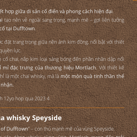
ết hợp giữa di sản cổ điển và phong cách hiện đại
.
ại
tạo nên vẻ ngoài sang trọng, mạnh mẽ – gợi liên tưởng
cổ tại Dufftown
.
đặt trang trọng giữa nền ánh kim đồng, nổi bật với thiết
 quyền lực.
m cổ chai, nắp kim loại sáng bóng đến phần nhãn dập nổi
tỉ mỉ đặc trưng của thương hiệu Mortlach
. Với thiết kế
ỉ là một chai whisky, mà là
một món quà tinh thần thể
 nhận.
ủa whisky Speyside
 of Dufftown
” – con thú mạnh mẽ của vùng Speyside.