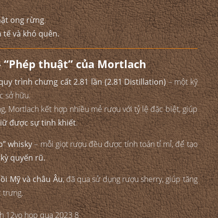
 mật ong rừng
.
h tế và khó quên.
 – “Phép thuật” của Mortlach
quy trình chưng cất 2.81 lần (2.81 Distillation)
– một kỹ
c sở hữu.
g, Mortlach kết hợp nhiều mẻ rượu với tỷ lệ đặc biệt, giúp
iữ được sự tinh khiết
.
p” whisky
– mỗi giọt rượu đều được tính toán tỉ mỉ, để tạo
kỳ quyến rũ.
sồi Mỹ và châu Âu
, đã qua sử dụng rượu sherry, giúp tăng
 trưng.