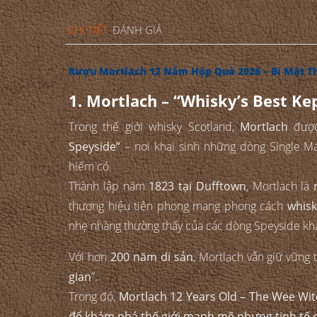
CHI TIẾT
ĐÁNH GIÁ
Rượu Mortlach 12 Năm Hộp Quà 2026 – Bí Mật T
1. Mortlach – “Whisky’s Best Ke
Trong thế giới whisky Scotland,
Mortlach
được
Speyside”
– nơi khai sinh những dòng Single Ma
hiếm có.
Thành lập năm
1823 tại Dufftown
, Mortlach là
thương hiệu tiên phong mang phong cách
whisk
nhẹ nhàng thường thấy của các dòng Speyside kh
Với hơn
200 năm di sản
, Mortlach vẫn giữ vững tr
gian
”.
Trong đó,
Mortlach 12 Years Old – The Wee Wit
để khám phá thế giới mạnh mẽ nhưng tinh tế 