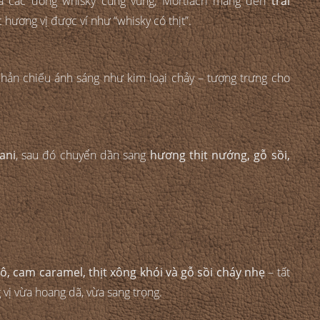
ủa các dòng whisky cùng vùng, Mortlach mang đến
trải
úc hương vị được ví như “whisky có thịt”.
phản chiếu ánh sáng như kim loại chảy – tượng trưng cho
ani
, sau đó chuyển dần sang
hương thịt nướng, gỗ sồi,
khô, cam caramel, thịt xông khói và gỗ sồi cháy nhẹ
– tất
vị vừa hoang dã, vừa sang trọng.