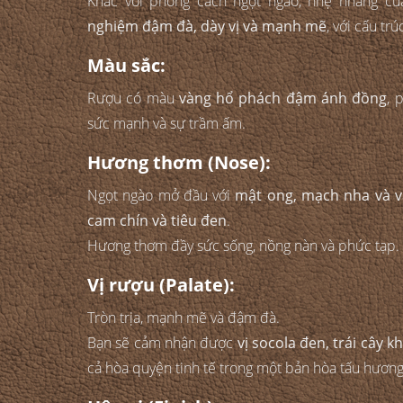
Khác với phong cách ngọt ngào, nhẹ nhàng c
nghiệm đậm đà, dày vị và mạnh mẽ
, với cấu tr
Màu sắc:
Rượu có màu
vàng hổ phách đậm ánh đồng
, 
sức mạnh và sự trầm ấm.
Hương thơm (Nose):
Ngọt ngào mở đầu với
mật ong, mạch nha và v
cam chín và tiêu đen
.
Hương thơm đầy sức sống, nồng nàn và phức tạp.
Vị rượu (Palate):
Tròn trịa, mạnh mẽ và đậm đà.
Bạn sẽ cảm nhận được
vị socola đen, trái cây 
cả hòa quyện tinh tế trong một bản hòa tấu hương 