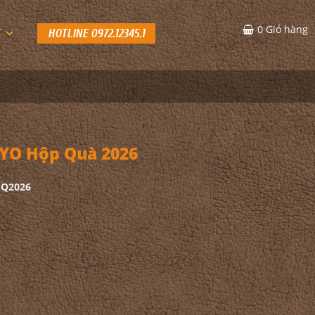
0
Giỏ hàng
C
HOTLINE 0972.12345.1
YO Hộp Quà 2026
HQ2026