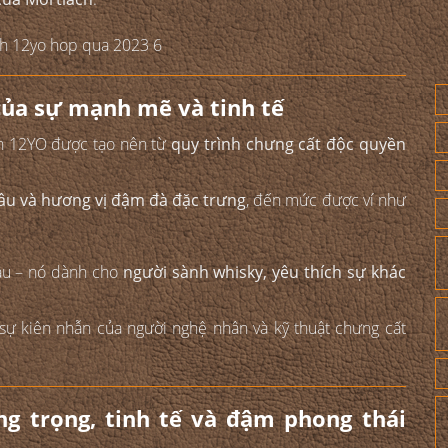
của sự mạnh mẽ và tinh tế
ch 12YO được tạo nên từ
quy trình chưng cất độc quyền
sâu và hương vị đậm đà đặc trưng
, đến mức được ví như
ầu – nó dành cho
người sành whisky, yêu thích sự khác
 sự kiên nhẫn của người nghệ nhân và kỹ thuật chưng cất
ng trọng, tinh tế và đậm phong thái