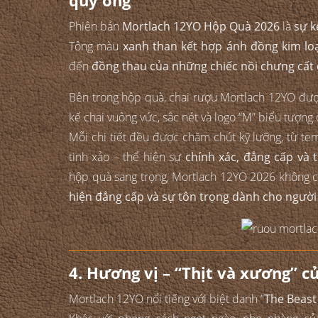
Phiên bản
Mortlach 12YO Hộp Quà 2026
là
sự k
Tông màu
xanh than kết hợp ánh đồng kim lo
đến
đồng thau của những chiếc nồi chưng cất 
Bên trong hộp quà, chai rượu Mortlach 12YO được 
kế chai vuông vức, sắc nét và logo “M” biểu tượng
Mỗi chi tiết đều được chăm chút kỹ lưỡng, từ te
tinh xảo – thể hiện sự
chính xác, đẳng cấp và 
hộp quà sang trọng, Mortlach 12YO 2026 không ch
hiện đẳng cấp và sự tôn trọng dành cho người
4. Hương vị – “Thịt và xương” c
Mortlach 12YO nổi tiếng với biệt danh “
The Beast