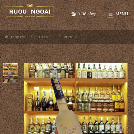
MENU
0
Giỏ hàng
Trang chủ
Rượu Vodka
Rượu Vodka Grey Goose