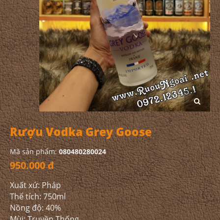
Rượu Vodka Grey Goose
Mã sản phẩm:
080480280024
950.000 đ
Xuất xứ: Pháp
Thể tích: 750ml
Nồng độ: 40%
Mùi: Truyền Thống