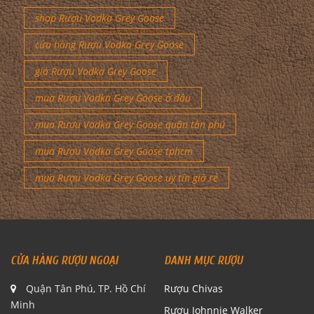
shop Rượu Vodka Grey Goose
cửa hàng Rượu Vodka Grey Goose
giá Rượu Vodka Grey Goose
mua Rượu Vodka Grey Goose ở đâu
mua Rượu Vodka Grey Goose quận tân phú
mua Rượu Vodka Grey Goose tphcm
mua Rượu Vodka Grey Goose uy tín giá rẻ
CỬA HÀNG RƯỢU NGOẠI
DANH MỤC RƯỢU
Quận Tân Phú, TP. Hồ Chí
Rượu Chivas
Minh
Rượu Johnnie Walker