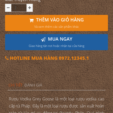
THÊM VÀO GIỎ HÀNG
Và xem thêm các sản phẩm khác
MUA NGAY
Giao hàng tận nơi hoặc nhận tại cửa hàng
HOTLINE MUA HÀNG 0972.12345.1
CHI TIẾT
ĐÁNH GIÁ
Rượu Vodka Grey Goose là một loại rượu vodka cao
cấp từ Pháp. Đây là một loại rượu được sản xuất hoàn
toàn từ lúa mì vụ đông tại Picardy, Pháp. Quá trình