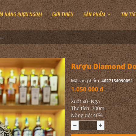
ỬA HÀNG RƯỢU NGOẠI
GIỚI THIỆU
SẢN PHẨM
TIN TỨ
Rượu Diamond Doll Vodka Silver
Rượu Diamond Dol
Mã sản phẩm:
4627154090051
1.050.000 đ
Xuất xứ: Nga
Thể tích: 700ml
Nồng độ: 40%