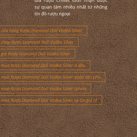
Giá rượu Chivas luôn nhận được
sự quan tâm nhiều nhất từ những
tín đồ rượu ngoại
cửa hàng Rượu Diamond Doll Vodka Silver
shop Rượu Diamond Doll Vodka Silver
giá Rượu Diamond Doll Vodka Silver
mua Rượu Diamond Doll Vodka Silver ở đâu
mua Rượu Diamond Doll Vodka Silver quận tân phú
mua Rượu Diamond Doll Vodka Silver tphcm
mua Rượu Diamond Doll Vodka Silver uy tín giá rẻ