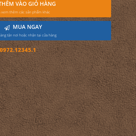
THÊM VÀO GIỎ HÀNG
 xem thêm các sản phẩm khác
MUA NGAY
àng tận nơi hoặc nhận tại cửa hàng
972.12345.1