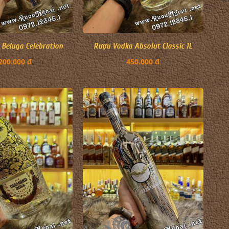
Beluga Celebration
Rượu Vodka Absolut Classic 1L
200.000 đ
450.000 đ