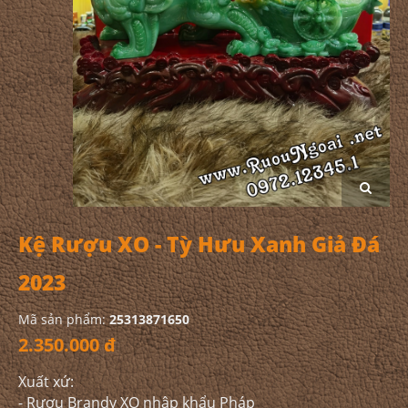
Kệ Rượu XO - Tỳ Hưu Xanh Giả Đá
2023
Mã sản phẩm:
25313871650
2.350.000 đ
Xuất xứ:
- Rượu Brandy XO nhập khẩu Pháp