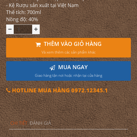
- Kệ Rượu sản xuất tại Việt Nam
Thể tích: 700ml
Nồng độ: 40%
THÊM VÀO GIỎ HÀNG
Và xem thêm các sản phẩm khác
MUA NGAY
Giao hàng tận nơi hoặc nhận tại cửa hàng
HOTLINE MUA HÀNG 0972.12345.1
CHI TIẾT
ĐÁNH GIÁ