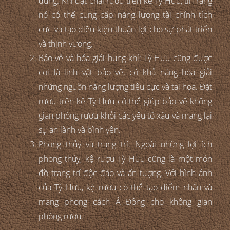
dụng. Khi đặt chai rượu trên kệ Tỳ Hưu, tin rằng
nó có thể cung cấp năng lượng tài chính tích
cực và tạo điều kiện thuận lợi cho sự phát triển
và thịnh vượng.
Bảo vệ và hóa giải hung khí: Tỳ Hưu cũng được
coi là linh vật bảo vệ, có khả năng hóa giải
những nguồn năng lượng tiêu cực và tai họa. Đặt
rượu trên kệ Tỳ Hưu có thể giúp bảo vệ không
gian phòng rượu khỏi các yếu tố xấu và mang lại
sự an lành và bình yên.
Phong thủy và trang trí: Ngoài những lợi ích
phong thủy, kệ rượu Tỳ Hưu cũng là một món
đồ trang trí độc đáo và ấn tượng. Với hình ảnh
của Tỳ Hưu, kệ rượu có thể tạo điểm nhấn và
mang phong cách Á Đông cho không gian
phòng rượu.