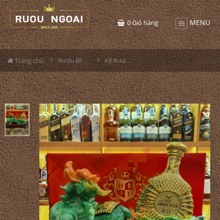
MENU
0
Giỏ hàng
Trang chủ
Rượu Brandy
Kệ Rượu XO - Tỳ Hưu Xanh Giả Đá 2023