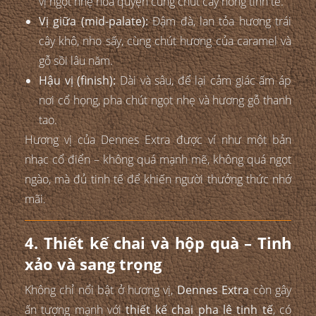
vị ngọt nhẹ hòa quyện cùng chút cay nồng tinh tế.
Vị giữa (mid-palate):
Đậm đà, lan tỏa hương trái
cây khô, nho sấy, cùng chút hương của caramel và
gỗ sồi lâu năm.
Hậu vị (finish):
Dài và sâu, để lại cảm giác ấm áp
nơi cổ họng, pha chút ngọt nhẹ và hương gỗ thanh
tao.
Hương vị của Dennes Extra được ví như một bản
nhạc cổ điển – không quá mạnh mẽ, không quá ngọt
ngào, mà đủ tinh tế để khiến người thưởng thức nhớ
mãi.
4. Thiết kế chai và hộp quà – Tinh
xảo và sang trọng
Không chỉ nổi bật ở hương vị,
Dennes Extra
còn gây
ấn tượng mạnh với
thiết kế chai pha lê tinh tế
, có