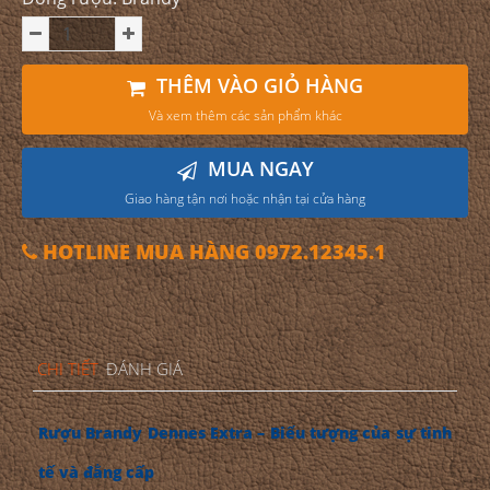
THÊM VÀO GIỎ HÀNG
Và xem thêm các sản phẩm khác
MUA NGAY
Giao hàng tận nơi hoặc nhận tại cửa hàng
HOTLINE MUA HÀNG 0972.12345.1
CHI TIẾT
ĐÁNH GIÁ
Rượu Brandy Dennes Extra – Biểu tượng của sự tinh
tế và đẳng cấp