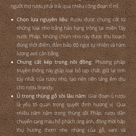
người thợ rượu phải trải qua nhiều công đoạn tỉ mỉ.
Chọn lựa nguyên liệu
: Rượu được chưng cất từ
những loại nho trắng hảo hạng trồng tại miền Tây
nước Pháp. Những chùm nho này được thu hoạch
đúng thời điểm, đảm bảo độ ngọt tự nhiên và hàm
lượng axit cân bằng.
Chưng cất kép trong nồi đồng
: Phương pháp
truyền thống này giúp loại bỏ tạp chất, giữ lại tinh
túy nhất của rượu nho, tạo nên nền tảng êm dịu
cho rượu Brandy.
Ủ trong thùng gỗ sồi lâu năm
: Giai đoạn ủ rượu
là yếu tố quan trọng quyết định hương vị. Qua
nhiều năm nằm trong thùng sồi Pháp, rượu dần
chuyển sang màu hổ phách óng ánh, đồng thời hấp
thụ hương thơm nhẹ nhàng của gỗ, vani và