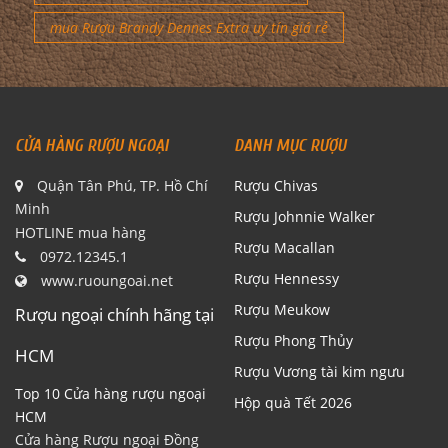
mua Rượu Brandy Dennes Extra uy tín giá rẻ
CỬA HÀNG RƯỢU NGOẠI
DANH MỤC RƯỢU
Quận Tân Phú, TP. Hồ Chí
Rượu Chivas
Minh
Rượu Johnnie Walker
HOTLINE mua hàng
Rượu Macallan
0972.12345.1
Rượu Hennessy
www.ruoungoai.net
Rượu Meukow
Rượu ngoại chính hãng tại
Rượu Phong Thủy
HCM
Rượu Vương tài kim ngưu
Top 10 Cửa hàng rượu ngoại
Hộp quà Tết 2026
HCM
Cửa hàng Rượu ngoại Đồng