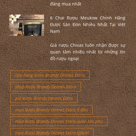
đáng mua nhất
6 Chai Rượu Meukow Chính Hãng
Được Săn Đón Nhiều Nhất Tại Việt
Nam
Giá rượu Chivas luôn nhận được sự
quan tâm nhiều nhất từ những tín
đồ rượu ngoại
cửa hàng Rượu Brandy Dennes Extra
shop Rượu Brandy Dennes Extra
giá Rượu Brandy Dennes Extra
mua Rượu Brandy Dennes Extra ở đâu
mua Rượu Brandy Dennes Extra quận tân phú
mua Rượu Brandy Dennes Extra tphcm