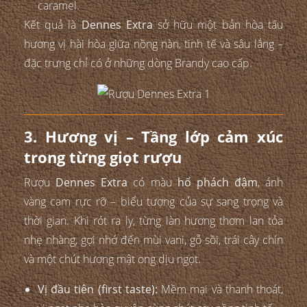
caramel.
Kết quả là
Dennes Extra
sở hữu một bản hòa tấu
hương vị hài hòa giữa nồng nàn, tinh tế và sâu lắng –
đặc trưng chỉ có ở những dòng Brandy cao cấp.
3. Hương vị – Tầng lớp cảm xúc
trong từng giọt rượu
Rượu
Dennes Extra
có màu
hổ phách đậm
, ánh
vàng cam rực rỡ – biểu tượng của sự sang trọng và
thời gian. Khi rót ra ly, từng làn hương thơm lan tỏa
nhẹ nhàng, gợi nhớ đến mùi vani, gỗ sồi, trái cây chín
và một chút hương mật ong dịu ngọt.
Vị đầu tiên (first taste):
Mềm mại và thanh thoát,