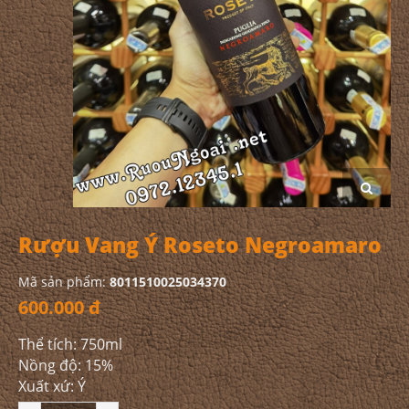
Rượu Vang Ý Roseto Negroamaro
Mã sản phẩm:
8011510025034370
600.000 đ
Thể tích: 750ml
Nồng độ: 15%
Xuất xứ: Ý