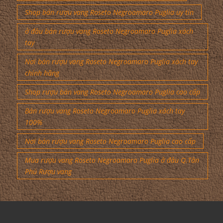
Shop bán rượu vang Roseto Negroamaro Puglia uy tín
ở đâu bán rượu vang Roseto Negroamaro Puglia xách
tay
Nơi bán rượu vang Roseto Negroamaro Puglia xách tay
chính hãng
Shop rượu bán vang Roseto Negroamaro Puglia cao cấp
Bán rượu vang Roseto Negroamaro Puglia xách tay
100%
Nơi bán rượu vang Roseto Negroamaro Puglia cao cấp
Mua rượu vang Roseto Negroamaro Puglia ở đâu Q.Tân
Phú Rượu vang