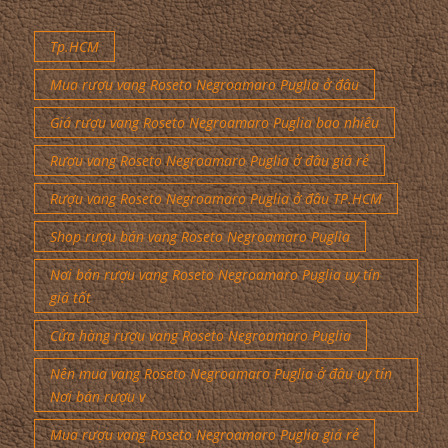
Tp.HCM
Mua rượu vang Roseto Negroamaro Puglia ở đâu
Giá rượu vang Roseto Negroamaro Puglia bao nhiêu
Rượu vang Roseto Negroamaro Puglia ở đâu giá rẻ
Rượu vang Roseto Negroamaro Puglia ở đâu TP.HCM
Shop rượu bán vang Roseto Negroamaro Puglia
Nơi bán rượu vang Roseto Negroamaro Puglia uy tín
giá tốt
Cửa hàng rượu vang Roseto Negroamaro Puglia
Nên mua vang Roseto Negroamaro Puglia ở đâu uy tín
Nơi bán rượu v
Mua rượu vang Roseto Negroamaro Puglia giá rẻ