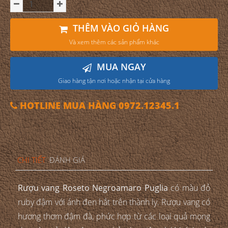
THÊM VÀO GIỎ HÀNG
Và xem thêm các sản phẩm khác
MUA NGAY
Giao hàng tận nơi hoặc nhận tại cửa hàng
HOTLINE MUA HÀNG 0972.12345.1
CHI TIẾT
ĐÁNH GIÁ
Rượu vang Roseto Negroamaro Puglia
có màu đỏ
ruby đậm với ánh đen hắt trên thành ly. Rượu vang có
hương thơm đậm đà, phức hợp từ các loại quả mọng