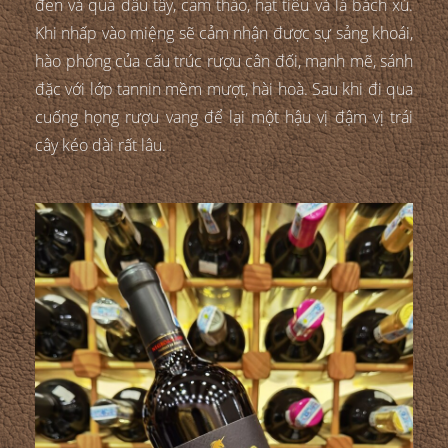
đen và quả dâu tây, cam thảo, hạt tiêu và lá bách xù.
Khi nhấp vào miệng sẽ cảm nhận được sự sảng khoái,
hào phóng của cấu trúc rượu cân đối, mạnh mẽ, sánh
đặc với lớp tannin mềm mượt, hài hoà. Sau khi đi qua
cuống họng rượu vang để lại một hậu vị đậm vị trái
cây kéo dài rất lâu.