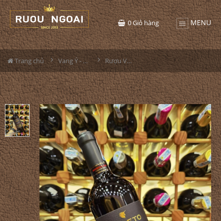
MENU
0
Giỏ hàng
Trang chủ
Vang Ý - Italia
Rượu Vang Ý Roseto Negroamaro