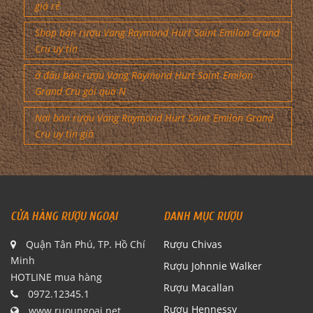
giá rẻ
Shop bán rượu Vang Raymond Hurt Saint Emilon Grand
Cru uy tín
ở đâu bán rượu Vang Raymond Hurt Saint Emilon
Grand Cru gói quà N
Nơi bán rượu Vang Raymond Hurt Saint Emilon Grand
Cru uy tín giá
CỬA HÀNG RƯỢU NGOẠI
DANH MỤC RƯỢU
Quận Tân Phú, TP. Hồ Chí
Rượu Chivas
Minh
Rượu Johnnie Walker
HOTLINE mua hàng
Rượu Macallan
0972.12345.1
Rượu Hennessy
www.ruoungoai.net