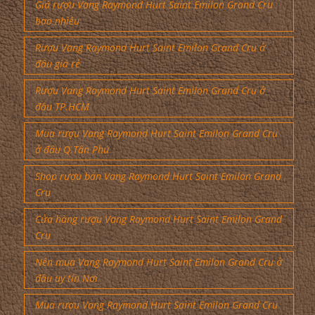
Giá rượu Vang Raymond Hurt Saint Emilon Grand Cru
bao nhiêu
Rượu Vang Raymond Hurt Saint Emilon Grand Cru ở
đâu giá rẻ
Rượu Vang Raymond Hurt Saint Emilon Grand Cru ở
đâu TP.HCM
Mua rượu Vang Raymond Hurt Saint Emilon Grand Cru
ở đâu Q.Tân Phú
Shop rượu bán Vang Raymond Hurt Saint Emilon Grand
Cru
Cửa hàng rượu Vang Raymond Hurt Saint Emilon Grand
Cru
Nên mua Vang Raymond Hurt Saint Emilon Grand Cru ở
đâu uy tín Nơi
Mua rượu Vang Raymond Hurt Saint Emilon Grand Cru