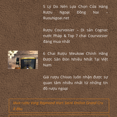
5 Lý Do Nên Lựa Chọn Cửa Hàng
Rượu Ngoại Đồng Nai –
RuouNgoai.net
Rượu Courvoisier – Di sản Cognac
nước Pháp & Top 7 chai Courvoisier
đáng mua nhất
6 Chai Rượu Meukow Chính Hãng
Được Săn Đón Nhiều Nhất Tại Việt
Nam
Giá rượu Chivas luôn nhận được sự
quan tâm nhiều nhất từ những tín
đồ rượu ngoại
Mua rượu Vang Raymond Hurt Saint Emilon Grand Cru
ở đâu