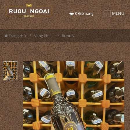
MENU
0
Giỏ hàng
Trang chủ
Vang Pháp
Rượu Vang Raymond Hurt Saint Emilon Grand Cru