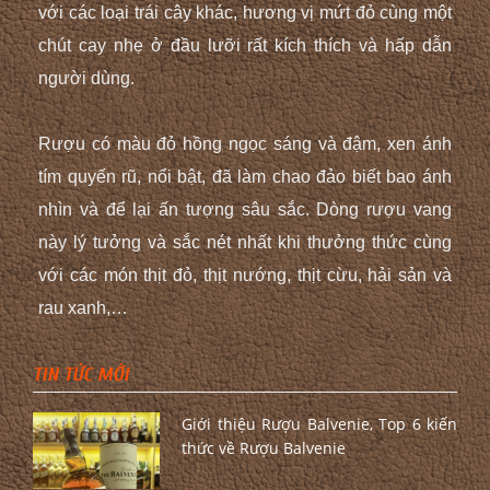
với các loại trái cây khác, hương vị mứt đỏ cùng một
chút cay nhẹ ở đầu lưỡi rất kích thích và hấp dẫn
người dùng.
Rượu có màu đỏ hồng ngọc sáng và đậm, xen ánh
tím quyến rũ, nổi bật, đã làm chao đảo biết bao ánh
nhìn và để lại ấn tượng sâu sắc. Dòng rượu vang
này lý tưởng và sắc nét nhất khi thưởng thức cùng
với các món thịt đỏ, thịt nướng, thịt cừu, hải sản và
rau xanh,…
TIN TỨC MỚI
Giới thiệu Rượu Balvenie, Top 6 kiến
thức về Rượu Balvenie