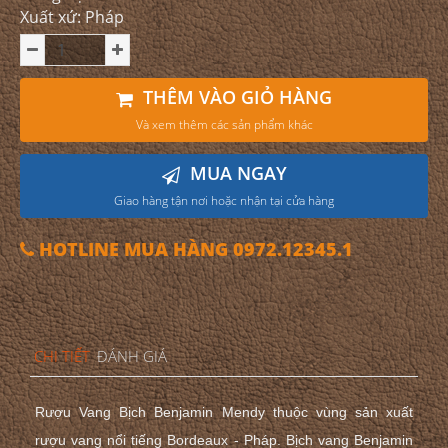
Xuất xứ: Pháp
THÊM VÀO GIỎ HÀNG
Và xem thêm các sản phẩm khác
MUA NGAY
Giao hàng tận nơi hoặc nhận tại cửa hàng
HOTLINE MUA HÀNG 0972.12345.1
CHI TIẾT
ĐÁNH GIÁ
Rượu Vang Bịch Benjamin Mendy
thuộc vùng sản xuất
rượu vang nổi tiếng Bordeaux - Pháp. Bịch vang Benjamin