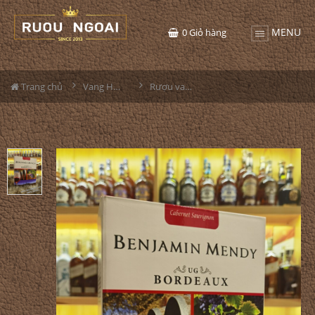
MENU
0
Giỏ hàng
Trang chủ
Vang Hộp 3L - 5L
Rượu vang Pháp Benjamin Mendy 3L