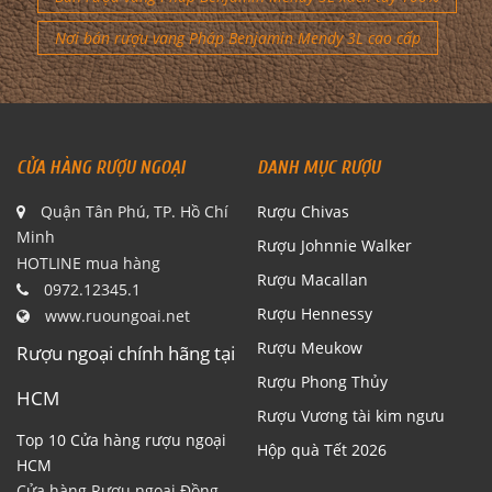
Bán rượu vang Pháp Benjamin Mendy 3L xách tay 100%
Nơi bán rượu vang Pháp Benjamin Mendy 3L cao cấp
CỬA HÀNG RƯỢU NGOẠI
DANH MỤC RƯỢU
Quận Tân Phú, TP. Hồ Chí
Rượu Chivas
Minh
Rượu Johnnie Walker
HOTLINE mua hàng
Rượu Macallan
0972.12345.1
Rượu Hennessy
www.ruoungoai.net
Rượu Meukow
Rượu ngoại chính hãng tại
Rượu Phong Thủy
HCM
Rượu Vương tài kim ngưu
Top 10 Cửa hàng rượu ngoại
Hộp quà Tết 2026