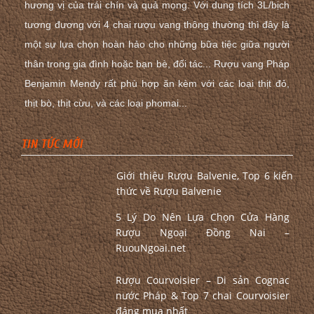
hương vị của trái chín và quả mọng. Với dung tích 3L/bịch
tương đương với 4 chai rượu vang thông thường thì đây là
một sự lựa chọn hoàn hảo cho những bữa tiệc giữa người
thân trong gia đình hoặc bạn bè, đối tác... Rượu vang Pháp
Benjamin Mendy rất phù hợp ăn kèm với các loại thịt đỏ,
thịt bò, thịt cừu, và các loại phomai...
TIN TỨC MỚI
Giới thiệu Rượu Balvenie, Top 6 kiến
thức về Rượu Balvenie
5 Lý Do Nên Lựa Chọn Cửa Hàng
Rượu Ngoại Đồng Nai –
RuouNgoai.net
Rượu Courvoisier – Di sản Cognac
nước Pháp & Top 7 chai Courvoisier