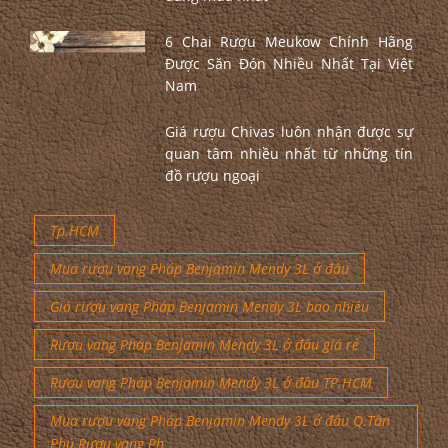
đáng mua nhất
6 Chai Rượu Meukow Chính Hãng
Được Săn Đón Nhiều Nhất Tại Việt
Nam
Giá rượu Chivas luôn nhận được sự
quan tâm nhiều nhất từ những tín
đồ rượu ngoại
Tp.HCM
Mua rượu vang Pháp Benjamin Mendy 3L ở đâu
Giá rượu vang Pháp Benjamin Mendy 3L bao nhiêu
Rượu vang Pháp Benjamin Mendy 3L ở đâu giá rẻ
Rượu vang Pháp Benjamin Mendy 3L ở đâu TP.HCM
Mua rượu vang Pháp Benjamin Mendy 3L ở đâu Q.Tân