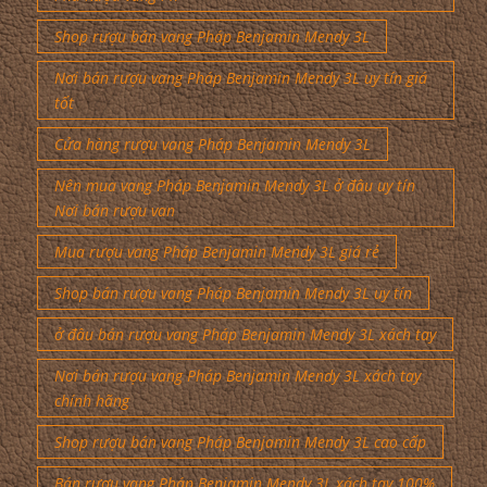
Phú Rượu vang Ph
Shop rượu bán vang Pháp Benjamin Mendy 3L
Nơi bán rượu vang Pháp Benjamin Mendy 3L uy tín giá
tốt
Cửa hàng rượu vang Pháp Benjamin Mendy 3L
Nên mua vang Pháp Benjamin Mendy 3L ở đâu uy tín
Nơi bán rượu van
Mua rượu vang Pháp Benjamin Mendy 3L giá rẻ
Shop bán rượu vang Pháp Benjamin Mendy 3L uy tín
ở đâu bán rượu vang Pháp Benjamin Mendy 3L xách tay
Nơi bán rượu vang Pháp Benjamin Mendy 3L xách tay
chính hãng
Shop rượu bán vang Pháp Benjamin Mendy 3L cao cấp