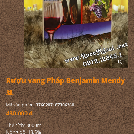
Rượu vang Pháp Benjamin Mendy
3L
Mã sản phẩm:
3760207187306260
430.000 đ
Thể tích: 3000ml
Nồng độ: 13.5%