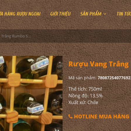
ỬA HÀNG RƯỢU NGOẠI
GIỚI THIỆU
SẢN PHẨM
TIN TỨ
Rượu Vang Trắng Rumbo Sur Chardonnay
Rượu Vang Trắng
Mã sản phẩm:
78087254077692
Thể tích: 750ml
Nồng độ: 13.5%
Xuất xứ: Chile
HOTLINE MUA HÀNG 0