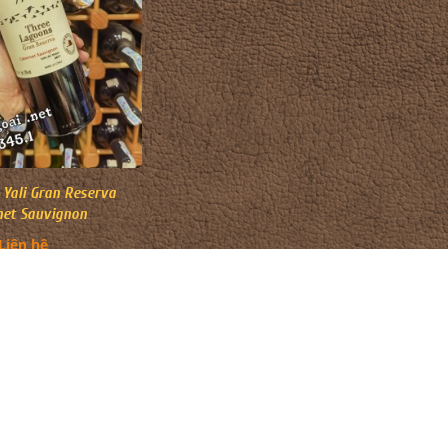
Yali Gran Reserva
net Sauvignon
Liên hệ
C RƯỢU
ĐỊA ĐIỂM
vas
nnie Walker