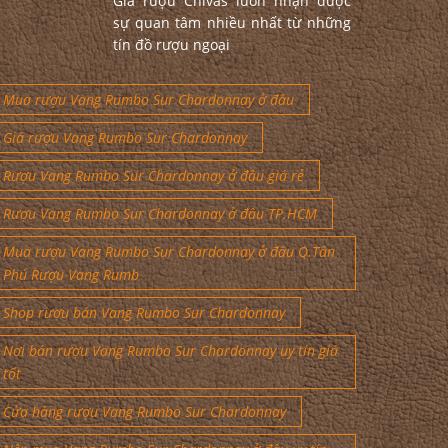
Giá rượu Chivas luôn nhận được
sự quan tâm nhiều nhất từ những
tín đồ rượu ngoại
Mua rượu Vang Rumbo Sur Chardonnay ở đâu
Giá rượu Vang Rumbo Sur Chardonnay
Rượu Vang Rumbo Sur Chardonnay ở đâu giá rẻ
Rượu Vang Rumbo Sur Chardonnay ở đâu TP.HCM
Mua rượu Vang Rumbo Sur Chardonnay ở đâu Q.Tân
Phú Rượu Vang Rumb
Shop rượu bán Vang Rumbo Sur Chardonnay
Nơi bán rượu Vang Rumbo Sur Chardonnay uy tín giá
tốt
Cửa hàng rượu Vang Rumbo Sur Chardonnay