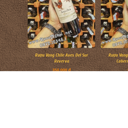
Rượu Vang Chile Aves Del Sur
Rượu Vang 
Reverva
Caber
350.000 đ
CỬA HÀNG RƯỢU NGOẠI
DANH MỤ
Quận Tân Phú, TP. Hồ Chí Minh
Rượu Chi
HOTLINE mua hàng
Rượu Joh