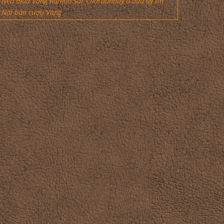
Nên mua Vang Rumbo Sur Chardonnay ở đâu uy tín
Nơi bán rượu Vang