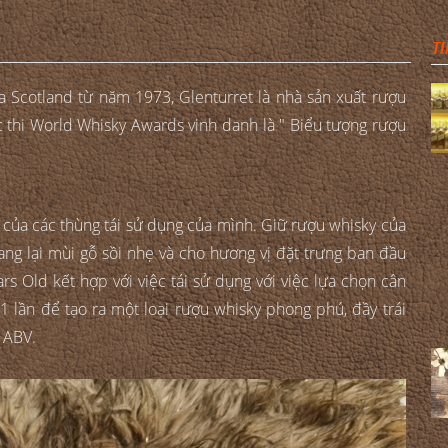
TI
a Scotland từ năm 1973, Glenturret là nhà sản xuất rượu
c thi World Whisky Awards vinh danh là " Biểu tượng rượu
g của các thùng tái sử dụng của mình. Giữ rượu whisky của
ng lại mùi gỗ sồi nhẹ và cho hương vị đặt trưng ban đầu
s Old kết hợp với việc tái sử dụng với việc lựa chọn cân
 lần để tạo ra một loại rượu whisky phong phú, đầy trái
% ABV.