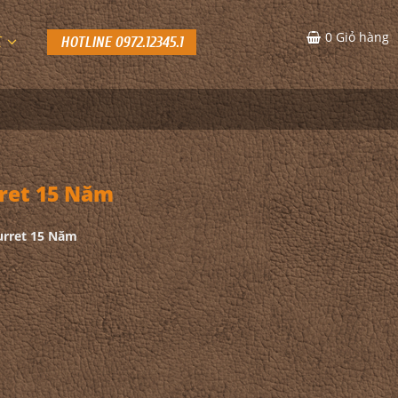
0
Giỏ hàng
C
HOTLINE 0972.12345.1
ret 15 Năm
urret 15 Năm