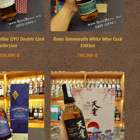
llan 12YO Double Cask
Rượu Tamnavulin White Wine Cask
ollection
Edition
200.000 đ
780.000 đ