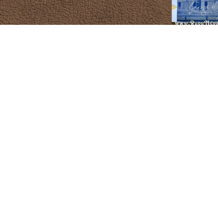
Rượu Glenli
1.
CỬA HÀNG RƯỢU NGOẠI
DANH MỤ
Quận Tân Phú, TP. Hồ Chí Minh
Rượu Chi
HOTLINE mua hàng
Rượu Joh
0972.12345.1
Rượu Mac
www.ruoungoai.net
Rượu Hen
Rượu ngoại chính hãng tại HCM
Rượu Me