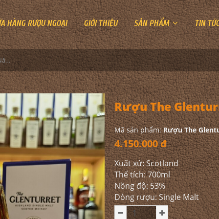
ỬA HÀNG RƯỢU NGOẠI
GIỚI THIỆU
SẢN PHẨM
TIN TỨ
Rượu The Glenturret 15 Năm
Rượu The Glentur
Mã sản phẩm:
Rượu The Glent
4.150.000 đ
Xuất xứ: Scotland
Thể tích: 700ml
Nồng độ: 53%
Dòng rượu: Single Malt