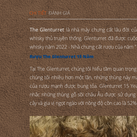
CHI TIẾT
ĐÁNH GIÁ
The Glenturret
là nhà máy chưng cất lâu đời củ
whisky thủ truyền thống. Glenturret đã được cuộ
whisky năm 2022 - Nhà chưng cất rượu của năm "
Rượu The Glenturret 15 Năm
Tại The Glenturret, chúng tôi hiểu tầm quan trọn
chúng tôi nhiều hơn một lần, những thùng này ma
của rượu mạnh được bung tỏa. Glenturret 15 Year
nhắc những thùng gỗ sồi châu Âu được sử dụng 1
cây và gia vị ngọt ngào với nồng độ cồn cao là 52