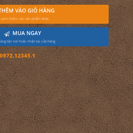
THÊM VÀO GIỎ HÀNG
 xem thêm các sản phẩm khác
MUA NGAY
àng tận nơi hoặc nhận tại cửa hàng
972.12345.1