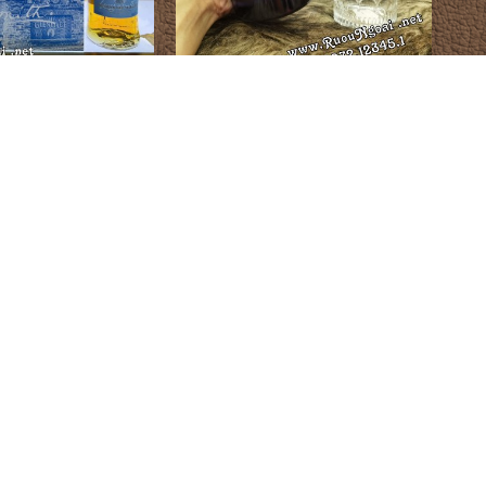
vet Founder Hộp Quà
Rượu Chivas Regal 18YO Blue Hộp
2026
Quà 2026
250.000 đ
1.900.000 đ
C RƯỢU
ĐỊA ĐIỂM
vas
nnie Walker
allan
nessy
ukow