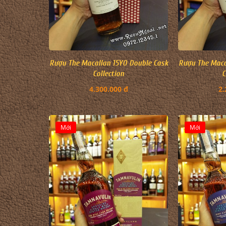
Rượu The Macallan 15YO Double Cask
Rượu The Maca
Collection
C
4.300.000 đ
2.
Mới
Mới