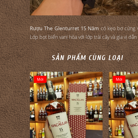
Rượu The Glenturret 15 Năm
có kẹo bơ cứng vị
Lớp bọt biển vani hòa với lớp trái cây và gia vị d
SẢN PHẨM CÙNG LOẠI
Mới
Mới