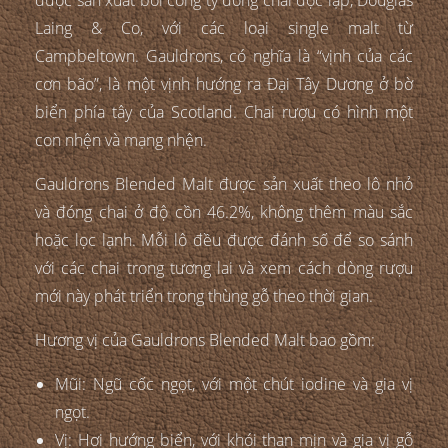
Laing & Co, với các loại single malt từ
Campbeltown. Gauldrons, có nghĩa là “vịnh của các
cơn bão”, là một vịnh hướng ra Đại Tây Dương ở bờ
biển phía tây của Scotland. Chai rượu có hình một
con nhện và mạng nhện.
Gauldrons Blended Malt được sản xuất theo lô nhỏ
và đóng chai ở độ cồn 46.2%, không thêm màu sắc
hoặc lọc lạnh. Mỗi lô đều được đánh số để so sánh
với các chai trong tương lai và xem cách dòng rượu
mới này phát triển trong thùng gỗ theo thời gian.
Hương vị của Gauldrons Blended Malt bao gồm:
Mũi: Ngũ cốc ngọt, với một chút iodine và gia vị
ngọt.
Vị: Hơi hướng biển, với khói than mịn và gia vị gỗ