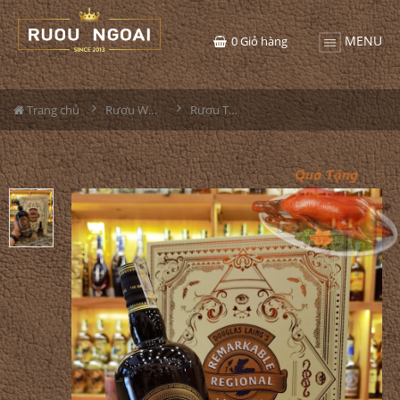
MENU
0
Giỏ hàng
Trang chủ
Rượu Whisky
Rượu The Gauldrons Hộp Quà