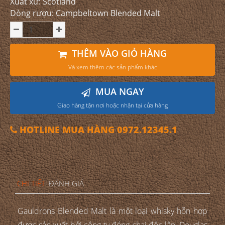
Xuất xứ: Scotland
Dòng rượu: Campbeltown Blended Malt
THÊM VÀO GIỎ HÀNG
Và xem thêm các sản phẩm khác
MUA NGAY
Giao hàng tận nơi hoặc nhận tại cửa hàng
HOTLINE MUA HÀNG 0972.12345.1
CHI TIẾT
ĐÁNH GIÁ
Gauldrons Blended Malt là một loại whisky hỗn hợp
được sản xuất bởi công ty đóng chai độc lập, Douglas