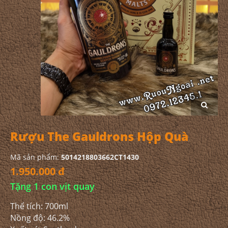
Rượu The Gauldrons Hộp Quà
Mã sản phẩm:
5014218803662CT1430
1.950.000 đ
Tặng 1 con vịt quay
Thể tích: 700ml
Nồng độ: 46.2%