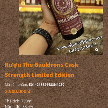
Rượu The Gauldrons Cask
Strength Limited Edition
Mã sản phẩm:
5014218824483N1250
2.500.000 đ
Thể tích: 700ml
Nồng độ: 53.4%