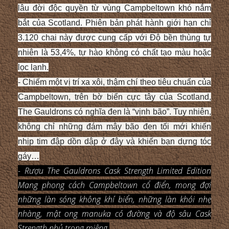
lâu đời độc quyền từ vùng Campbeltown khó nắm
bắt của Scotland. Phiên bản phát hành giới hạn chỉ
3.120 chai này được cung cấp với Độ bền thùng tự
nhiên là 53,4%, tự hào không có chất tạo màu hoặc
lọc lạnh.
- Chiếm một vị trí xa xôi, thậm chí theo tiêu chuẩn của
Campbeltown, trên bờ biển cực tây của Scotland,
The Gauldrons có nghĩa đen là “vịnh bão”. Tuy nhiên,
không chỉ những đám mây bão đen tối mới khiến
nhịp tim đập dồn dập ở đây và khiến bạn dựng tóc
gáy…
- Rượu The Gauldrons Cask Strength Limited Edition
Mang phong cách Campbeltown cổ điển, mong đợi
những làn sóng không khí biển, những làn khói nhẹ
nhàng, mật ong manuka có đường và độ sâu Cask
Strength phủ trong miệng.