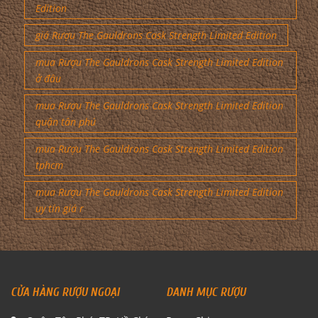
Edition
giá Rượu The Gauldrons Cask Strength Limited Edition
mua Rượu The Gauldrons Cask Strength Limited Edition
ở đâu
mua Rượu The Gauldrons Cask Strength Limited Edition
quận tân phú
mua Rượu The Gauldrons Cask Strength Limited Edition
tphcm
mua Rượu The Gauldrons Cask Strength Limited Edition
uy tín giá r
CỬA HÀNG RƯỢU NGOẠI
DANH MỤC RƯỢU