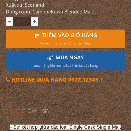
Xuất xứ: Scotland
Dòng rượu: Campbeltown Blended Malt
THÊM VÀO GIỎ HÀNG
Và xem thêm các sản phẩm khác
MUA NGAY
Giao hàng tận nơi hoặc nhận tại cửa hàng
HOTLINE MUA HÀNG 0972.12345.1
CHI TIẾT
ĐÁNH GIÁ
- Sự kết hợp giữa các loại Single Cask Single Malt