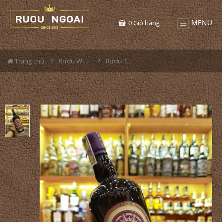
MENU
0
Giỏ hàng
Trang chủ
Rượu Whisky
Rượu The Gauldrons Cask Strength Limited Edition