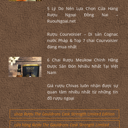
5 Lý Do Nên Lựa Chọn Cửa Hàng
Rượu Ngoại Đồng Nai –
RuouNgoai.net
Rượu Courvoisier – Di sản Cognac
nước Pháp & Top 7 chai Courvoisier
đáng mua nhất
6 Chai Rượu Meukow Chính Hãng
Được Săn Đón Nhiều Nhất Tại Việt
Nam
Giá rượu Chivas luôn nhận được sự
quan tâm nhiều nhất từ những tín
đồ rượu ngoại
shop Rượu The Gauldrons Cask Strength Limited Edition
cửa hàng Rượu The Gauldrons Cask Strength Limited