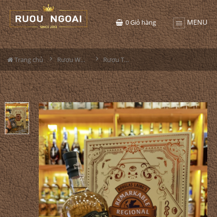
MENU
0
Giỏ hàng
Trang chủ
Rượu Whisky
Rượu The Epicurean Hộp Quà