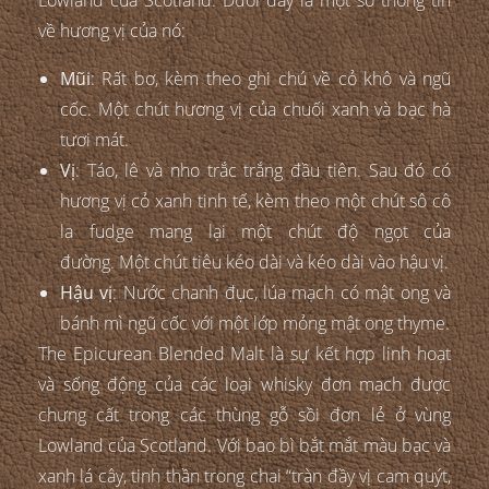
về hương vị của nó:
Mũi
: Rất bơ, kèm theo ghi chú về cỏ khô và ngũ
cốc. Một chút hương vị của chuối xanh và bạc hà
tươi mát.
Vị
: Táo, lê và nho trắc trắng đầu tiên. Sau đó có
hương vị cỏ xanh tinh tế, kèm theo một chút sô cô
la fudge mang lại một chút độ ngọt của
đường. Một chút tiêu kéo dài và kéo dài vào hậu vị.
Hậu vị
: Nước chanh đục, lúa mạch có mật ong và
bánh mì ngũ cốc với một lớp mỏng mật ong thyme.
The Epicurean Blended Malt là sự kết hợp linh hoạt
và sống động của các loại whisky đơn mạch được
chưng cất trong các thùng gỗ sồi đơn lẻ ở vùng
Lowland của Scotland. Với bao bì bắt mắt màu bạc và
xanh lá cây, tinh thần trong chai “tràn đầy vị cam quýt,