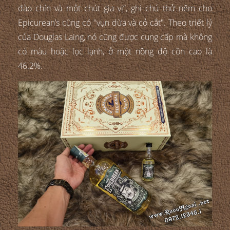
đào chín và một chút gia vị”, ghi chú thử nếm cho
Epicurean’s cũng có "vụn dừa và cỏ cắt". Theo triết lý
của Douglas Laing, nó cũng được cung cấp mà không
có màu hoặc lọc lạnh, ở một nồng độ cồn cao là
46.2%.