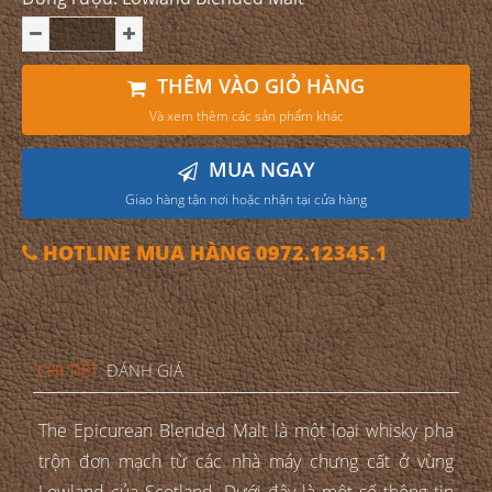
THÊM VÀO GIỎ HÀNG
Và xem thêm các sản phẩm khác
MUA NGAY
Giao hàng tận nơi hoặc nhận tại cửa hàng
HOTLINE MUA HÀNG 0972.12345.1
CHI TIẾT
ĐÁNH GIÁ
The Epicurean Blended Malt là một loại whisky pha
trộn đơn mạch từ các nhà máy chưng cất ở vùng
Lowland của Scotland. Dưới đây là một số thông tin