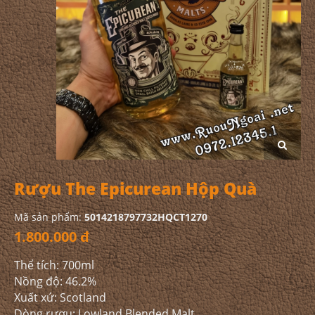
Rượu The Epicurean Hộp Quà
Mã sản phẩm:
5014218797732HQCT1270
1.800.000 đ
Thể tích: 700ml
Nồng độ: 46.2%
Xuất xứ: Scotland
Dòng rượu: Lowland Blended Malt