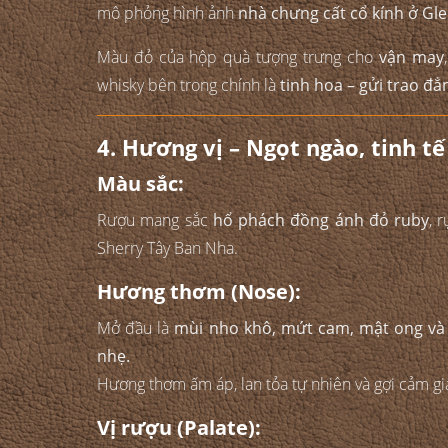
mô phỏng hình ảnh
nhà chưng cất cổ kính ở Gle
Màu đỏ của hộp quà tượng trưng cho
vận may
whisky bên trong chính là
tinh hoa – gửi trao đẳn
4. Hương vị – Ngọt ngào, tinh t
Màu sắc:
Rượu mang sắc
hổ phách đồng ánh đỏ ruby
, 
Sherry Tây Ban Nha.
Hương thơm (Nose):
Mở đầu là
mùi nho khô, mứt cam, mật ong và
nhẹ.
Hương thơm ấm áp, lan tỏa tự nhiên và gợi cảm gi
Vị rượu (Palate):