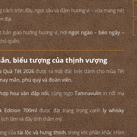
 cách tròn đầy, ngọt sâu và đậm hương vị – vừa mang nét
n đại.
t bản giao hưởng hương vị, nơi
ngọt ngào – béo ngậy –
 khó quên.
ắn, biểu tượng của thịnh vượng
p Quà Tết 2026
được ra mắt đặc biệt dành cho mùa Tết
may mắn, phú quý và đoàn viên.
 hợp hoa văn dập nổi
, cùng logo
Tamnavulin
in nổi mạ
k Edition 700ml
được đặt trang trọng cạnh
ly whisky
, lịch lãm và đầy tính thẩm mỹ.
rưng của
tài lộc và hưng thịnh
, trong khi phần khắc chìm