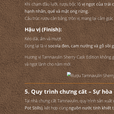
Khi chạm đầu lưỡi, rượu bộc lộ
vị ngọt của trái
hạnh nhân, quế và mật ong rừng.
Cấu trúc rượu cân bằng, tròn vị, mang lại cảm giá
Hậu vị (Finish):
Kéo dài, ấm và mượt.
Đọng lại là vị
socola đen, cam nướng và gỗ sồi g
Hương vị Tamnavulin Sherry Cask Edition không g
và ngọt lành cho năm mới.
5. Quy trình chưng cất – Sự hòa
Tại nhà chưng cất Tamnavulin, quy trình sản xuấ
Pot Stills)
, kết hợp cùng
nguồn nước tinh khiết t