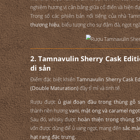
nghiệm hương vị cân bằng giữa cổ điển và hiện đạ
Trong số các phiên bản nổi tiếng của nhà Tamn
thương hiệu
, biểu tượng cho sự đậm đà, ngọt ngào
2. Tamnavulin Sherry Cask Editi
di sản
Điểm đặc biệt khiến
Tamnavulin Sherry Cask Ed
(Double Maturation)
đầy tỉ mỉ và tinh tế.
Rượu được
ủ giai đoạn đầu trong thùng gỗ 
thành nền hương
vani, mật ong và caramel ngọt
Sau đó, whisky được
hoàn thiện trong thùng S
vốn được dùng để ủ vang ngọt, mang đến
sắc màu
hạt rang đặc trưng.