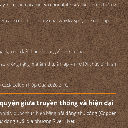
 cây khô, táo caramel và chocolate sữa
, kế đến là hương
c êm ái và dễ chịu – đúng chất whisky Speyside cao cấp.
ià
, tạo nên kết thúc sâu lắng và sang trọng.
ắt, không nặng, mà êm dịu, ấm áp – như lời chúc bình an
 quyện giữa truyền thống và hiện đại
t whisky được thực hiện bằng
nồi đồng thủ công (Copper
ừ dòng suối địa phương River Livet.