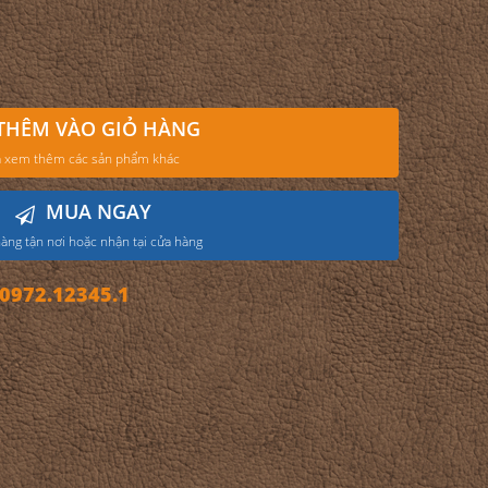
THÊM VÀO GIỎ HÀNG
 xem thêm các sản phẩm khác
MUA NGAY
àng tận nơi hoặc nhận tại cửa hàng
972.12345.1