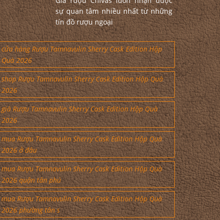
Giá rượu Chivas luôn nhận được
sự quan tâm nhiều nhất từ những
tín đồ rượu ngoại
cửa hàng Rượu Tamnavulin Sherry Cask Edition Hộp
Quà 2026
shop Rượu Tamnavulin Sherry Cask Edition Hộp Quà
2026
giá Rượu Tamnavulin Sherry Cask Edition Hộp Quà
2026
mua Rượu Tamnavulin Sherry Cask Edition Hộp Quà
2026 ở đâu
mua Rượu Tamnavulin Sherry Cask Edition Hộp Quà
2026 quận tân phú
mua Rượu Tamnavulin Sherry Cask Edition Hộp Quà
2026 phường tân s