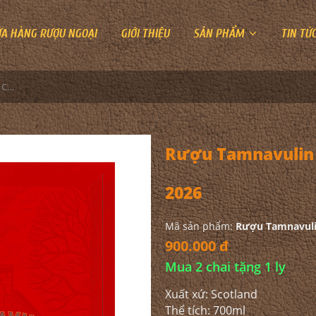
ỬA HÀNG RƯỢU NGOẠI
GIỚI THIỆU
SẢN PHẨM
TIN TỨ
Rượu Tamnavulin Sherry Cask Edition Hộp Quà 2026
Rượu Tamnavulin 
2026
Mã sản phẩm:
Rượu Tamnavulin
900.000 đ
Mua 2 chai tặng 1 ly
Xuất xứ: Scotland
Thể tích: 700ml