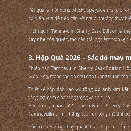
Kết quả là một dòng whisky Speyside mang phong
cổ điển, vừa dễ tiếp cận với người thưởng thức hiệ
Mỗi ngụm Tamnavulin Sherry Cask Edition là mộ
cay nhẹ
hòa quyện, tạo nên trải nghiệm trọn vẹn
3. Hộp Quà 2026 – Sắc đỏ may m
Phiên bản
Tamnavulin Sherry Cask Edition Hộ
Giáp Ngọ, mang sắc đỏ chủ đạo tượng trưng cho
Thiết kế hộp tinh xảo với
tông đỏ ánh kim kết
vàng, gợi cảm giác sang trọng và cổ điển.
Bên trong,
chai rượu Tamnavulin Sherry Cas
Tamnavulin chính hãng
, tạo nên tổng thể tinh tế
Dải họa tiết vàng chạy quanh thân hộp là biểu t