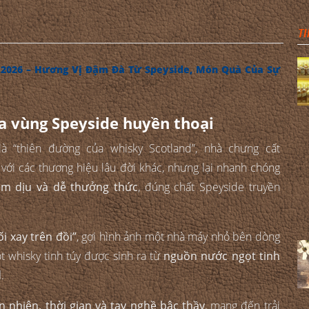
TI
 2026 – Hương Vị Đậm Đà Từ Speyside, Món Quà Của Sự
ủa vùng Speyside huyền thoại
à “thiên đường của whisky Scotland”, nhà chưng cất
 với các thương hiệu lâu đời khác, nhưng lại nhanh chóng
m dịu và dễ thưởng thức
, đúng chất Speyside truyền
ối xay trên đồi”
, gợi hình ảnh một nhà máy nhỏ bên dòng
ọt whisky tinh túy được sinh ra từ
nguồn nước ngọt tinh
d
.
n nhiên, thời gian và tay nghề bậc thầy
, mang đến trải