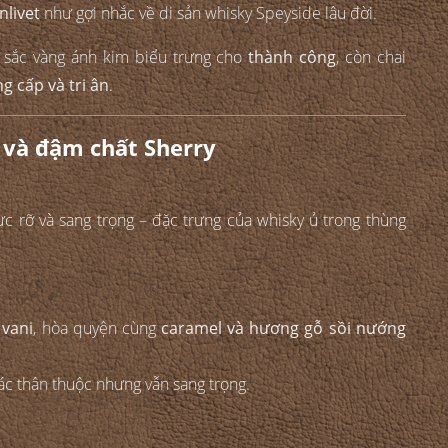
nlivet
như gợi nhắc về di sản whisky Speyside lâu đời.
, sắc vàng ánh kim biểu trưng cho
thành công
, còn chai
g cấp và tri ân
.
ế và đậm chất Sherry
rực rỡ và sang trọng – đặc trưng của whisky ủ trong thùng
 vani
, hòa quyện cùng
caramel và hương gỗ sồi nướng
ác thân thuộc nhưng vẫn sang trọng.