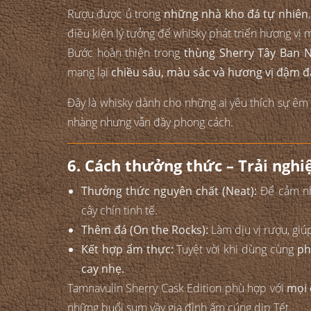
Rượu được ủ trong
những nhà kho đá tự nhiên
điều kiện lý tưởng để whisky phát triển hương vị
Bước hoàn thiện trong
thùng Sherry Tây Ban 
mang lại
chiều sâu, màu sắc và hương vị đậm đà
Đây là whisky dành cho những ai yêu thích sự êm
nhàng nhưng vẫn đầy phong cách.
6. Cách thưởng thức – Trải ngh
Thưởng thức nguyên chất (Neat):
Để cảm nhậ
cây chín tinh tế.
Thêm đá (On the Rocks):
Làm dịu vị rượu, giú
Kết hợp ẩm thực:
Tuyệt vời khi dùng cùng
ph
cay nhẹ.
Tamnavulin Sherry Cask Edition phù hợp với
mọi 
những buổi sum vầy gia đình ấm cúng dịp Tết.