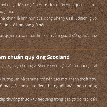
, nơi nhiệt độ và độ ẩm được duy trì ổn định quanh năm –
 mượt mà.
Nha
chính là linh hồn của dòng Sherry Cask Edition, giúp
, tinh tế hơn bao giờ hết.
 ái, quyến rũ, và muốn tìm kiếm cảm giác thưởng thức nhẹ
iệm chuẩn quý ông Scotland
n trọn vẹn hương vị Sherry ngọt ngào và lớp hương trái
p hương vani và caramel trở nên tươi mới, thanh thoát hơn.
ô mai già, chocolate đen, thịt nguội hoặc món nướng
dịp thưởng thức
– từ tiệc sang trọng, gặp gỡ đối tác, đến