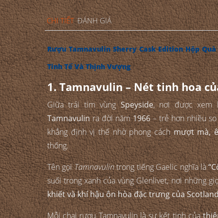
CHI TIẾT
ĐÁNH GIÁ
Rượu Tamnavulin Sherry Cask Edition Hộp Quà
Tinh Tế Và Thịnh Vượng
1. Tamnavulin – Nét tinh hoa c
Giữa trái tim vùng
Speyside
, nơi được xem l
Tamnavulin
ra đời năm
1966
– trẻ hơn nhiều so
khẳng định vị thế nhờ phong cách
mượt mà, ê
thống.
Tên gọi
Tamnavulin
trong tiếng Gaelic nghĩa là
“C
suối trong xanh của vùng Glenlivet, nơi những gi
khiết và khí hậu ôn hòa đặc trưng của Scotlan
Mỗi chai rượu Tamnavulin là sự kết tinh của
thiê