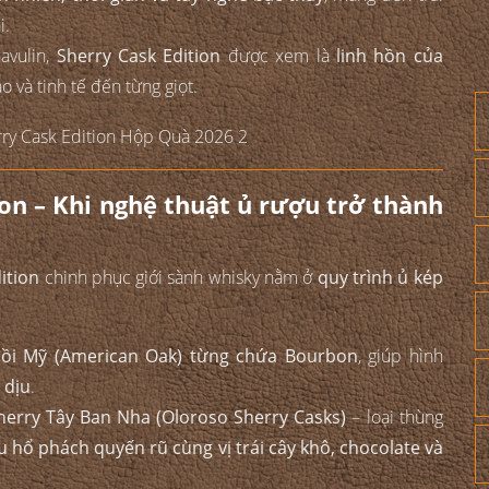
i.
avulin,
Sherry Cask Edition
được xem là
linh hồn của
 và tinh tế đến từng giọt.
on – Khi nghệ thuật ủ rượu trở thành
ition
chinh phục giới sành whisky nằm ở
quy trình ủ kép
sồi Mỹ (American Oak) từng chứa Bourbon
, giúp hình
 dịu
.
herry Tây Ban Nha (Oloroso Sherry Casks)
– loại thùng
 hổ phách quyến rũ cùng vị trái cây khô, chocolate và