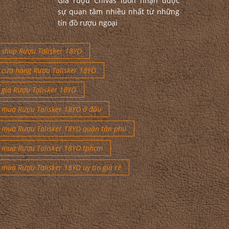
Giá rượu Chivas luôn nhận được
sự quan tâm nhiều nhất từ những
tín đồ rượu ngoại
shop Rượu Talisker 18YO
cửa hàng Rượu Talisker 18YO
giá Rượu Talisker 18YO
mua Rượu Talisker 18YO ở đâu
mua Rượu Talisker 18YO quận tân phú
mua Rượu Talisker 18YO tphcm
mua Rượu Talisker 18YO uy tín giá rẻ