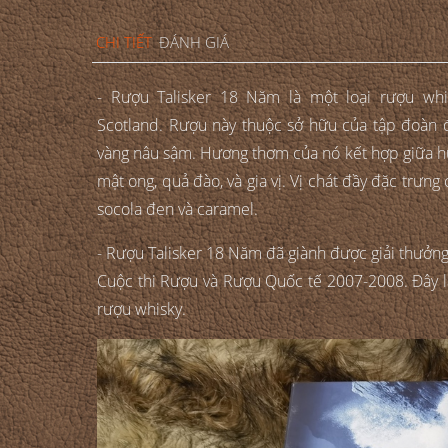
CHI TIẾT
ĐÁNH GIÁ
- Rượu Talisker 18 Năm là một loại rượu whis
Scotland. Rượu này thuộc sở hữu của tập đoàn
vàng nâu sậm. Hương thơm của nó kết hợp giữa h
mật ong, quả đào, và gia vị. Vị chát đầy đặc trưn
socola đen và caramel.
- Rượu Talisker 18 Năm đã giành được giải thưởng 
Cuộc thi Rượu và Rượu Quốc tế 2007-2008. Đây l
rượu whisky.