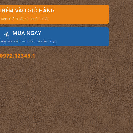
THÊM VÀO GIỎ HÀNG
 xem thêm các sản phẩm khác
MUA NGAY
àng tận nơi hoặc nhận tại cửa hàng
972.12345.1