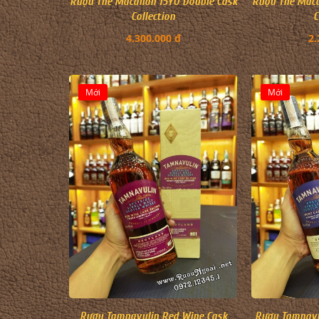
Rượu The Macallan 15YO Double Cask
Rượu The Maca
Collection
C
4.300.000 đ
2.
Mới
Mới
Rượu Tamnavulin Red Wine Cask
Rượu Tamnavul