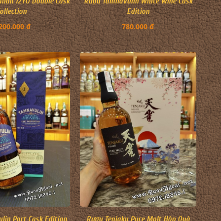
llan 12YO Double Cask
Rượu Tamnavulin White Wine Cask
ollection
Edition
200.000 đ
780.000 đ
in Port Cask Edition
Rượu Tenjaku Pure Malt Hộp Quà