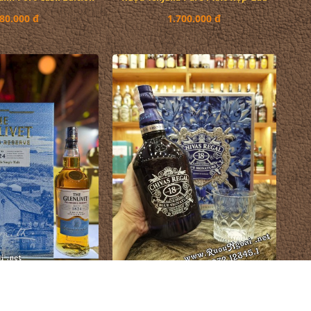
80.000 đ
1.700.000 đ
vet Founder Hộp Quà
Rượu Chivas Regal 18YO Blue Hộp
2026
Quà 2026