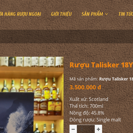
ỬA HÀNG RƯỢU NGOẠI
GIỚI THIỆU
SẢN PHẨM
TIN TỨ
Rượu Talisker 18
Mã sản phẩm:
Rượu Talisker 
3.500.000 đ
Xuất xứ: Scotland
Thể tích: 700ml
Nồng độ: 45.8%
Dòng rượu: Single malt