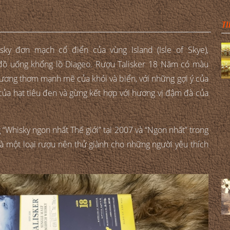
TI
ky đơn mạch cổ điển của vùng Island (Isle of Skye),
 đồ uống khổng lồ Diageo. Rượu Talisker 18 Năm có màu
ương thơm mạnh mẽ của khói và biển, với những gợi ý của
g của hạt tiêu đen và gừng kết hợp với hương vị đậm đà của
“Whisky ngon nhất Thế giới” tại 2007 và “Ngon nhất” trong
à một loại rượu nên thử giành cho những người yêu thích