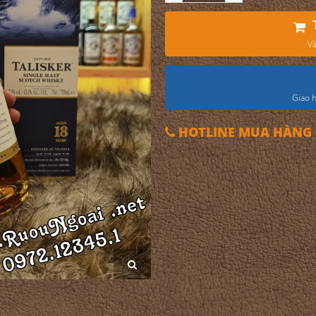
Và
Giao h
HOTLINE MUA HÀNG 0