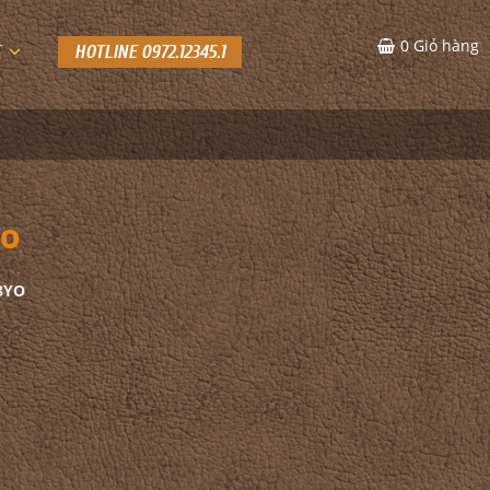
0
Giỏ hàng
C
HOTLINE 0972.12345.1
YO
18YO