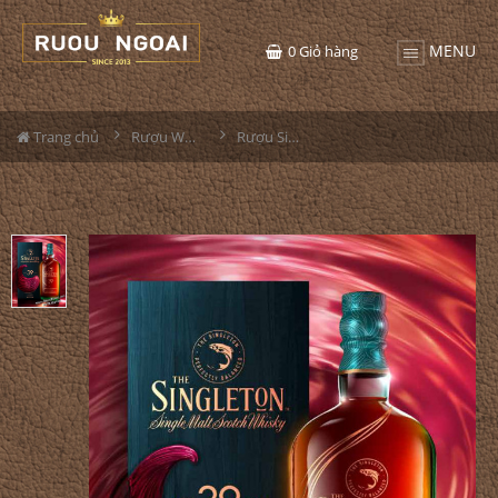
MENU
0
Giỏ hàng
Trang chủ
Rượu Whisky
Rượu Singleton 39YO