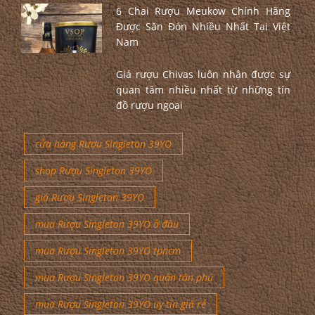
6 Chai Rượu Meukow Chính Hãng
Được Săn Đón Nhiều Nhất Tại Việt
Nam
Giá rượu Chivas luôn nhận được sự
quan tâm nhiều nhất từ những tín
đồ rượu ngoại
cửa hàng Rượu Singleton 39YO
shop Rượu Singleton 39YO
giá Rượu Singleton 39YO
mua Rượu Singleton 39YO ở đâu
mua Rượu Singleton 39YO tphcm
mua Rượu Singleton 39YO quận tân phú
mua Rượu Singleton 39YO uy tín giá rẻ