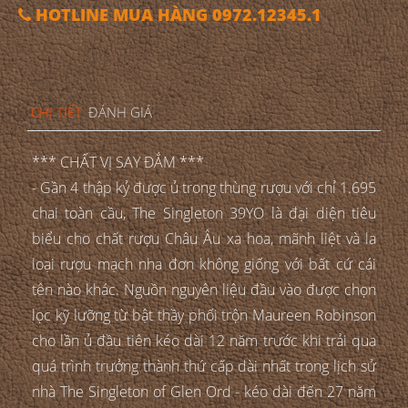
HOTLINE MUA HÀNG 0972.12345.1
CHI TIẾT
ĐÁNH GIÁ
*** CHẤT VỊ SAY ĐẮM ***
- Gần 4 thập kỷ được ủ trong thùng rượu với chỉ 1.695
chai toàn cầu, The Singleton 39YO là đại diện tiêu
biểu cho chất rượu Châu Âu xa hoa, mãnh liệt và la
loại rượu mạch nha đơn không giống với bất cứ cái
tên nào khác. Nguồn nguyên liệu đầu vào được chọn
lọc kỹ lưỡng từ bật thầy phối trộn Maureen Robinson
cho lần ủ đầu tiên kéo dài 12 năm trước khi trải qua
quá trình trưởng thành thứ cấp dài nhất trong lịch sử
nhà The Singleton of Glen Ord - kéo dài đến 27 năm