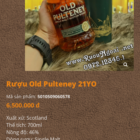
Rượu Old Pulteney 21YO
Mã sản phẩm:
5010509060578
6.500.000 đ
Xuất xứ: Scotland
Thể tích: 700ml
Nồng độ: 46%
Dòng rượu: Single Malt