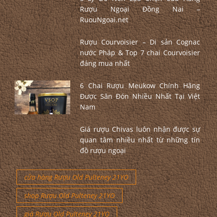
Rượu Ngoại Đồng Nai –
RuouNgoai.net
Rượu Courvoisier – Di sản Cognac
nước Pháp & Top 7 chai Courvoisier
đáng mua nhất
6 Chai Rượu Meukow Chính Hãng
Được Săn Đón Nhiều Nhất Tại Việt
Nam
Giá rượu Chivas luôn nhận được sự
quan tâm nhiều nhất từ những tín
đồ rượu ngoại
cửa hàng Rượu Old Pulteney 21YO
shop Rượu Old Pulteney 21YO
giá Rượu Old Pulteney 21YO