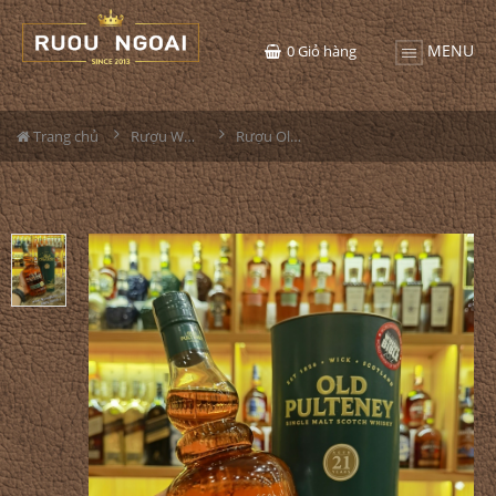
MENU
0
Giỏ hàng
Trang chủ
Rượu Whisky
Rượu Old Pulteney 21YO