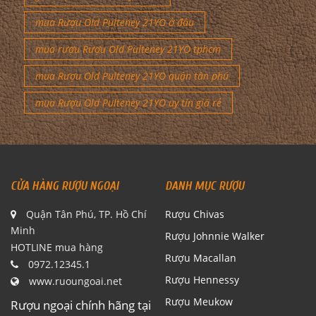
mua Rượu Old Pulteney 21YO ở đâu
mua rượu Rượu Old Pulteney 21YO tphcm
mua Rượu Old Pulteney 21YO quận tân phú
mua Rượu Old Pulteney 21YO uy tín giá rẻ
CỬA HÀNG RƯỢU NGOẠI
DANH MỤC RƯỢU
Quận Tân Phú, TP. Hồ Chí
Rượu Chivas
Minh
Rượu Johnnie Walker
HOTLINE mua hàng
Rượu Macallan
0972.12345.1
Rượu Hennessy
www.ruoungoai.net
Rượu Meukow
Rượu ngoại chính hãng tại