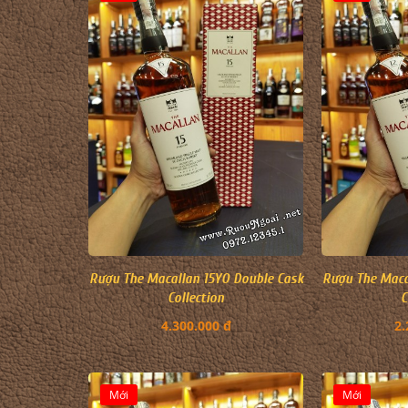
Rượu The Macallan 15YO Double Cask
Rượu The Maca
Collection
C
4.300.000 đ
2.
Mới
Mới