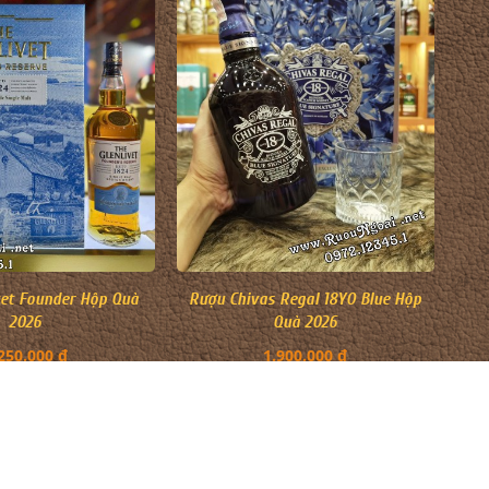
vet Founder Hộp Quà
Rượu Chivas Regal 18YO Blue Hộp
2026
Quà 2026
250.000 đ
1.900.000 đ
C RƯỢU
ĐỊA ĐIỂM