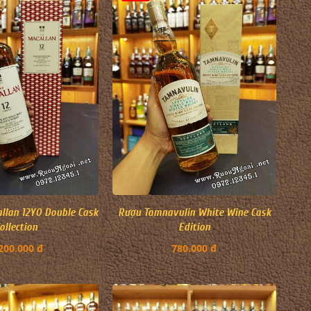
llan 12YO Double Cask
Rượu Tamnavulin White Wine Cask
ollection
Edition
200.000 đ
780.000 đ