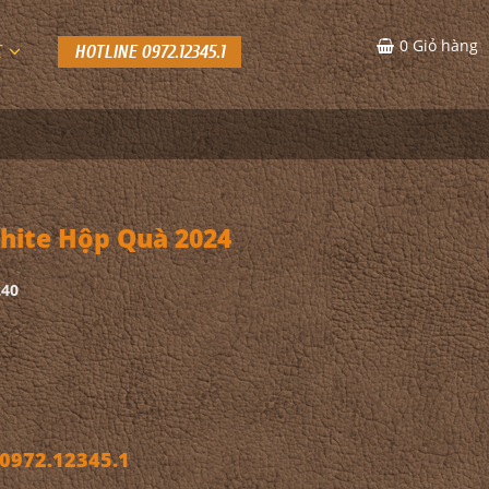
0
Giỏ hàng
C
HOTLINE 0972.12345.1
ite Hộp Quà 2024
240
972.12345.1