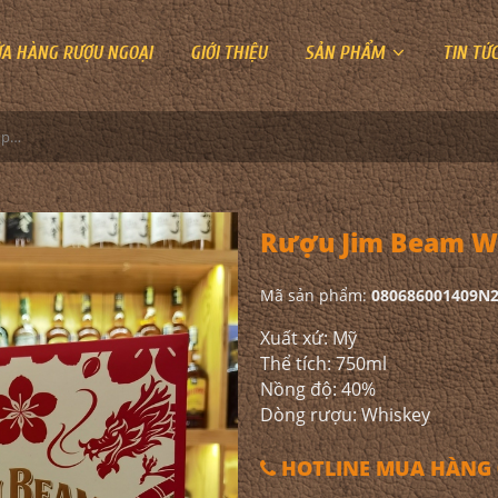
ỬA HÀNG RƯỢU NGOẠI
GIỚI THIỆU
SẢN PHẨM
TIN TỨ
Rượu Jim Beam White Hộp Quà 2024
Rượu Jim Beam Wh
Mã sản phẩm:
080686001409N
Xuất xứ: Mỹ
Thể tích: 750ml
Nồng độ: 40%
Dòng rượu: Whiskey
HOTLINE MUA HÀNG 0