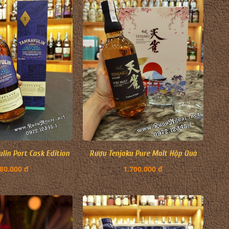
in Port Cask Edition
Rượu Tenjaku Pure Malt Hộp Quà
80.000 đ
1.700.000 đ