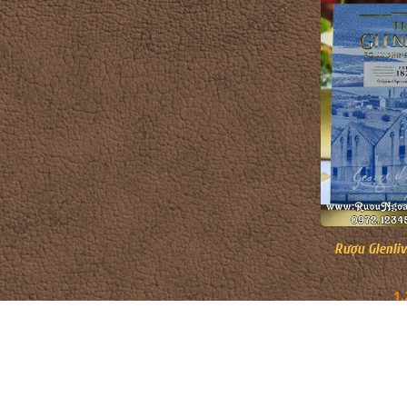
Rượu Glenli
1.
CỬA HÀNG RƯỢU NGOẠI
DANH MỤ