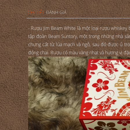
CHI TIẾT
ĐÁNH GIÁ
- Rượu Jim Beam White là một loại rượu whiskey 
tập đoàn Beam Suntory, một trong những nhà sản
chưng cất từ lúa mạch và ngô, sau đó được ủ tro
đóng chai. Rượu có màu vàng nhạt và hương vị đặc 