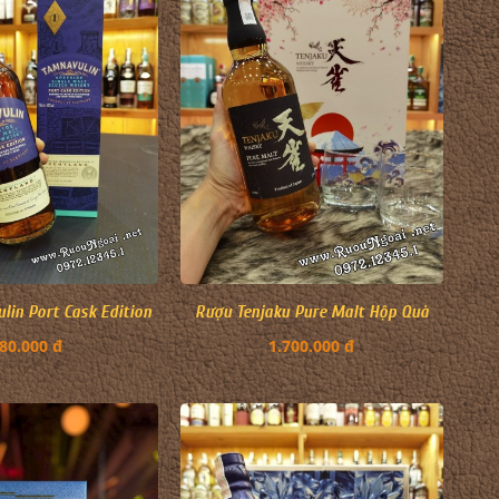
in Port Cask Edition
Rượu Tenjaku Pure Malt Hộp Quà
80.000 đ
1.700.000 đ