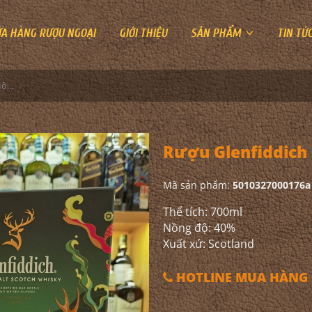
ỬA HÀNG RƯỢU NGOẠI
GIỚI THIỆU
SẢN PHẨM
TIN TỨ
Rượu Glenfiddich 12YO Hộp Quà 2023
Rượu Glenfiddich
Mã sản phẩm:
5010327000176a
Thể tích: 700ml
Nồng độ: 40%
Xuất xứ: Scotland
HOTLINE MUA HÀNG 0