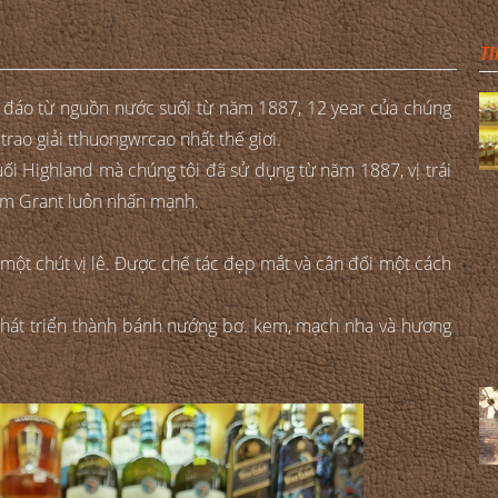
TI
ộc đáo từ nguồn nước suối từ năm 1887, 12 year của chúng
trao giải tthuongwrcao nhất thế giơi.
uối Highland mà chúng tôi đã sử dụng từ năm 1887, vị trái
iam Grant luôn nhấn mạnh.
i một chút vị lê. Được chế tác đẹp mắt và cân đối một cách
 Phát triển thành bánh nướng bơ. kem, mạch nha và hương