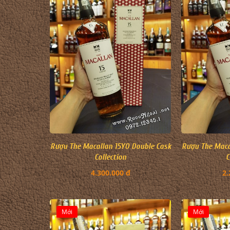
Rượu The Macallan 15YO Double Cask
Rượu The Maca
Collection
C
4.300.000 đ
2.
Mới
Mới