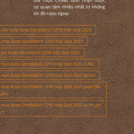
Giá rượu Chivas luôn nhận được
sự quan tâm nhiều nhất từ những
tín đồ rượu ngoại
cửa hang Rượu Glenfiddich 12YO Hộp Quà 2023
shop Rượu Glenfiddich 12YO Hộp Quà 2023
giá Rượu Glenfiddich 12YO Hộp Quà 2023
mua Rượu Glenfiddich 12YO Hộp Quà 2023 ở đâu
mua Rượu Glenfiddich 12YO Hộp Quà 2023 tphcm
mua Rượu Glenfiddich 12YO Hộp Quà 2023 quận tân
phú
mua Rượu Glenfiddich 12YO Hộp Quà 2023 uy tín giá
rẻ