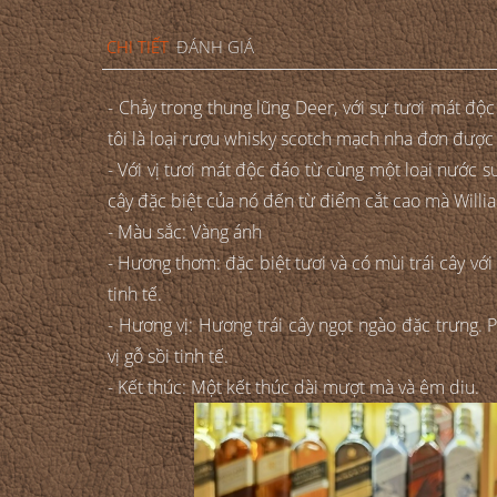
CHI TIẾT
ĐÁNH GIÁ
- Chảy trong thung lũng Deer, với sự tươi mát đ
tôi là loại rượu whisky scotch mạch nha đơn được 
- Với vị tươi mát độc đáo từ cùng một loại nước s
cây đặc biệt của nó đến từ điểm cắt cao mà Will
- Màu sắc: Vàng ánh
- Hương thơm: đặc biệt tươi và có mùi trái cây vớ
tinh tế.
- Hương vị: Hương trái cây ngọt ngào đặc trưng.
vị gỗ sồi tinh tế.
- Kết thúc: Một kết thúc dài mượt mà và êm diu.