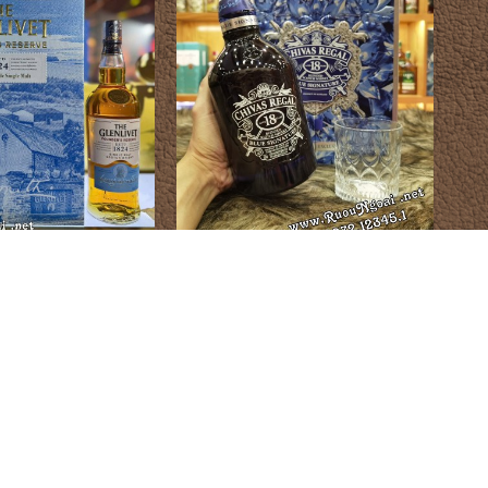
vet Founder Hộp Quà
Rượu Chivas Regal 18YO Blue Hộp
2026
Quà 2026
250.000 đ
1.900.000 đ
C RƯỢU
ĐỊA ĐIỂM