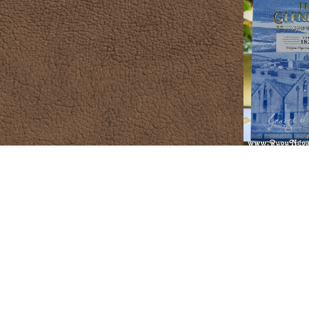
Rượu Glenli
1.
CỬA HÀNG RƯỢU NGOẠI
DANH MỤ