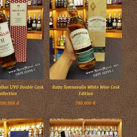
llan 12YO Double Cask
Rượu Tamnavulin White Wine Cask
ollection
Edition
200.000 đ
780.000 đ