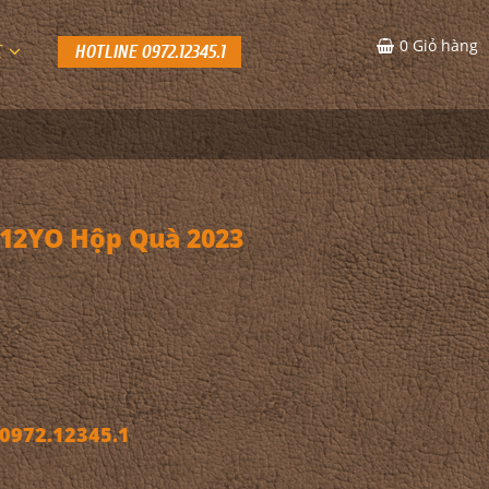
0
Giỏ hàng
C
HOTLINE 0972.12345.1
 12YO Hộp Quà 2023
972.12345.1