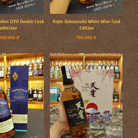
llan 12YO Double Cask
Rượu Tamnavulin White Wine Cask
ollection
Edition
200.000 đ
780.000 đ