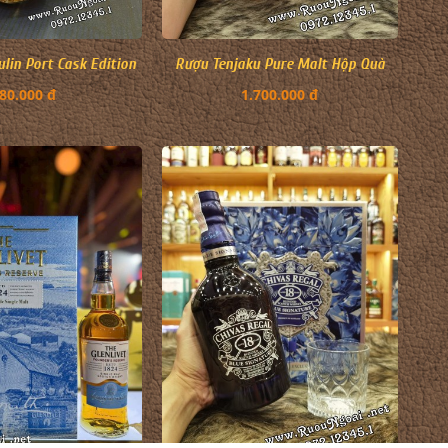
in Port Cask Edition
Rượu Tenjaku Pure Malt Hộp Quà
80.000 đ
1.700.000 đ