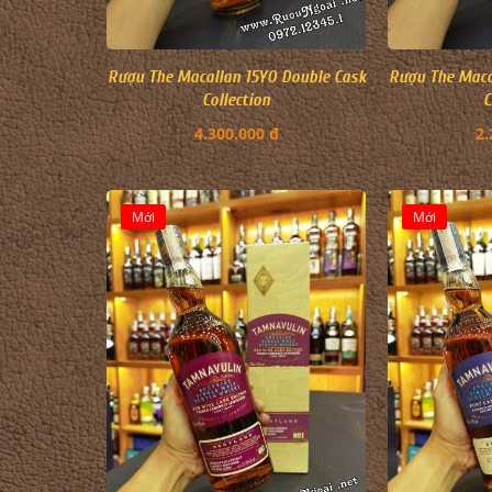
Rượu The Macallan 15YO Double Cask
Rượu The Maca
Collection
C
4.300.000 đ
2.
Mới
Mới