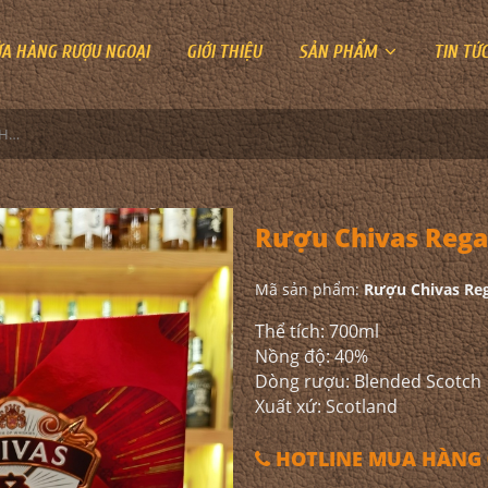
ỬA HÀNG RƯỢU NGOẠI
GIỚI THIỆU
SẢN PHẨM
TIN TỨ
Rượu Chivas Regal 12YO Hộp Quà 2024
Rượu Chivas Rega
Mã sản phẩm:
Rượu Chivas Re
Thể tích: 700ml
Nồng độ: 40%
Dòng rượu: Blended Scotch
Xuất xứ: Scotland
HOTLINE MUA HÀNG 0