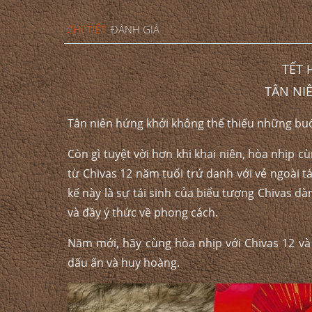
CHI TIẾT
ĐÁNH GIÁ
TẾT
TÂN NI
Tân niên hứng khởi không thể thiếu những buổ
Còn gì tuyệt vời hơn khi khai niên, hòa nhịp 
từ Chivas 12 năm tuổi trứ danh với vẻ ngoài t
kế này là sự tái sinh của biểu tượng Chivas 
và đầy ý thức về phong cách.
Năm mới, hãy cùng hòa nhịp với Chivas 12 và
dấu ấn và huy hoàng.