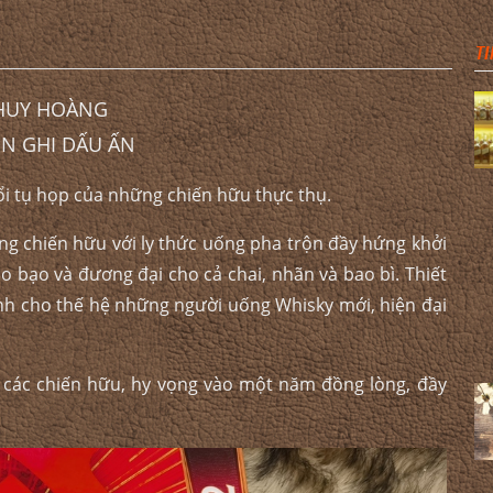
TI
 HUY HOÀNG
ÊN GHI DẤU ẤN
i tụ họp của những chiến hữu thực thụ.
cùng chiến hữu với ly thức uống pha trộn đầy hứng khởi
áo bạo và đương đại cho cả chai, nhãn và bao bì. Thiết
dành cho thế hệ những người uống Whisky mới, hiện đại
 các chiến hữu, hy vọng vào một năm đồng lòng, đầy