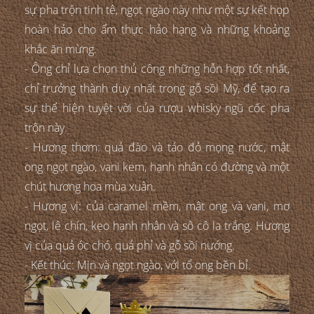
sự pha trộn tinh tê, ngọt ngào này như một sự kết họp
hoàn hảo cho ẩm thực hảo hạng và những khoảng
khắc ăn mừng.
- Ông chỉ lựa chọn thủ công những hỗn hợp tốt nhất,
chỉ trưởng thành duy nhất trong gỗ sồi Mỹ, để tạo ra
sự thể hiện tuyệt vời của rượu whisky ngũ cốc pha
trộn này.
- Hương thơm: quả đào và táo đỏ mọng nước, mật
ong ngọt ngào, vani kem, hạnh nhân có đường và một
chút hương hoa mùa xuân.
- Hương vị: của caramel mềm, mật ong và vani, mơ
ngọt, lê chín, kẹo hạnh nhân và sô cô la trắng. Hương
vị của quả óc chó, quả phỉ và gỗ sồi nướng.
- Kết thúc: Mịn và ngọt ngào, với tổ ong bền bỉ.