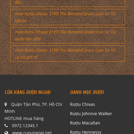
đâu
mua Rượu Chivas 21YO The Blended Grain Lion Sư Tử
tphcm
mua Rượu Chivas 21YO The Blended Grain Lion Sư Tử
quận tân phú
mua Rượu Chivas 21YO The Blended Grain Lion Sư Tử
uy tín giá rẻ
CỬA HÀNG RƯỢU NGOẠI
DANH MỤC RƯỢU
Quận Tân Phú, TP. Hồ Chí
Rượu Chivas
Minh
Rượu Johnnie Walker
HOTLINE mua hàng
Rượu Macallan
0972.12345.1
Rượu Hennessy
www.ruoungoai.net