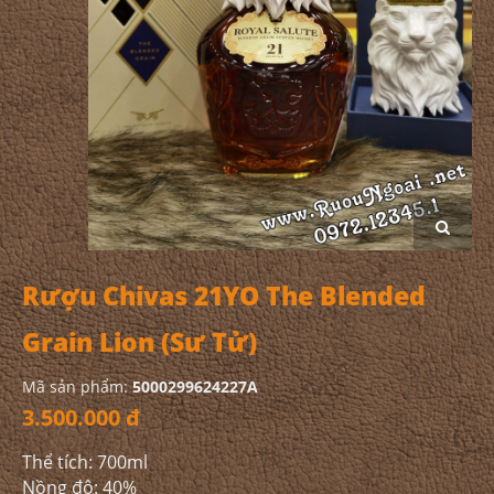
Rượu Chivas 21YO The Blended
Grain Lion (Sư Tử)
Mã sản phẩm:
5000299624227A
3.500.000 đ
Thể tích: 700ml
Nồng độ: 40%