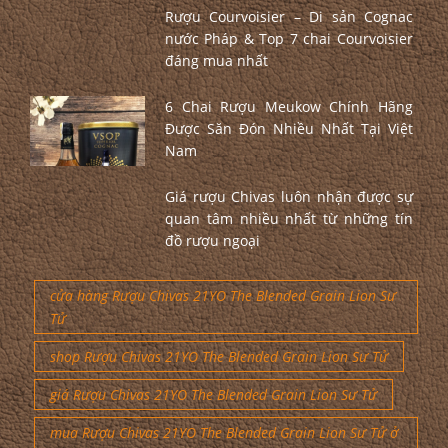
Rượu Courvoisier – Di sản Cognac
nước Pháp & Top 7 chai Courvoisier
đáng mua nhất
6 Chai Rượu Meukow Chính Hãng
Được Săn Đón Nhiều Nhất Tại Việt
Nam
Giá rượu Chivas luôn nhận được sự
quan tâm nhiều nhất từ những tín
đồ rượu ngoại
cửa hàng Rượu Chivas 21YO The Blended Grain Lion Sư
Tử
shop Rượu Chivas 21YO The Blended Grain Lion Sư Tử
giá Rượu Chivas 21YO The Blended Grain Lion Sư Tử
mua Rượu Chivas 21YO The Blended Grain Lion Sư Tử ở