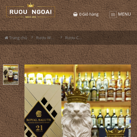
MENU
0
Giỏ hàng
Trang chủ
Rượu Whisky
Rượu Chivas 21YO The Blended Grain Lion (Sư Tử)