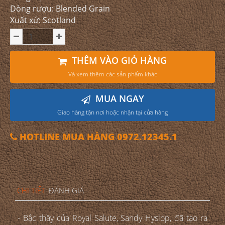
Dòng rượu: Blended Grain
Xuất xứ: Scotland
THÊM VÀO GIỎ HÀNG
Và xem thêm các sản phẩm khác
MUA NGAY
Giao hàng tận nơi hoặc nhận tại cửa hàng
HOTLINE MUA HÀNG 0972.12345.1
CHI TIẾT
ĐÁNH GIÁ
- Bậc thầy của Royal Salute, Sandy Hyslop, đã tạo ra