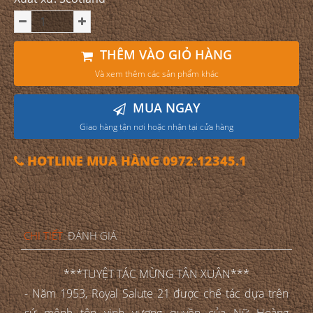
THÊM VÀO GIỎ HÀNG
Và xem thêm các sản phẩm khác
MUA NGAY
Giao hàng tận nơi hoặc nhận tại cửa hàng
HOTLINE MUA HÀNG 0972.12345.1
CHI TIẾT
ĐÁNH GIÁ
***TUYỆT TÁC MỪNG TÂN XUÂN***
- Năm 1953, Royal Salute 21 được chế tác dựa trên
sứ mệnh tôn vinh vương quyền của Nữ Hoàng