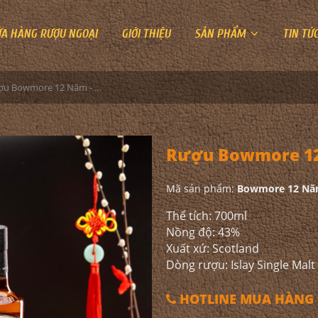
ỬA HÀNG RƯỢU NGOẠI
GIỚI THIỆU
SẢN PHẨM
TIN TỨ
Rượu Bowmore 12 Năm - Hộp Quà Tết 2022
Rượu Bowmore 12 
Mã sản phẩm:
Bowmore 12 Năm
Thể tích: 700ml
Nồng độ: 43%
Xuất xứ: Scotland
Dòng rượu: Islay Single Malt
HOTLINE MUA HÀNG 0