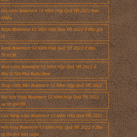
Giá rượu Bowmore 12 Năm Hộp Quà Tết 2022 bao
nhiêu
Rượu Bowmore 12 Năm Hộp Quà Tết 2022 ở đâu giá
rẻ
Rượu Bowmore 12 Năm Hộp Quà Tết 2022 ở đâu
TP.HCM
Mua rượu Bowmore 12 Năm Hộp Quà Tết 2022 ở
đâu Q.Tân Phú Rượu Bow
Shop rượu bán Bowmore 12 Năm Hộp Quà Tết 2022
Nơi bán rượu Bowmore 12 Năm Hộp Quà Tết 2022
uy tín giá tốt
Cửa hàng rượu Bowmore 12 Năm Hộp Quà Tết 2022
Nên mua Bowmore 12 Năm Hộp Quà Tết 2022 ở đâu
uy tín Nơi bán rượu