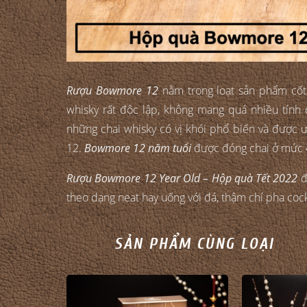
Rượu Bowmore 12
nằm trong loạt sản phẩm cốt l
whisky rất độc lập, không mang quá nhiều tính 
những chai whisky có vị khói phổ biến và được ưa
12.
Bowmore 12 năm tuổi
được đóng chai ở mức 
Rượu Bowmore 12 Year Old – Hộp quà Tết 2022
đ
theo dạng neat hay uống với đá, thậm chí pha cock
SẢN PHẨM CÙNG LOẠI