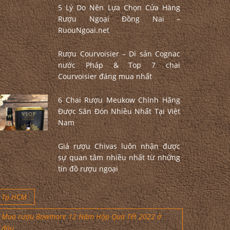
5 Lý Do Nên Lựa Chọn Cửa Hàng
Rượu Ngoại Đồng Nai –
RuouNgoai.net
Rượu Courvoisier – Di sản Cognac
nước Pháp & Top 7 chai
Courvoisier đáng mua nhất
6 Chai Rượu Meukow Chính Hãng
Được Săn Đón Nhiều Nhất Tại Việt
Nam
Giá rượu Chivas luôn nhận được
sự quan tâm nhiều nhất từ những
tín đồ rượu ngoại
Tp.HCM
Mua rượu Bowmore 12 Năm Hộp Quà Tết 2022 ở
đâu