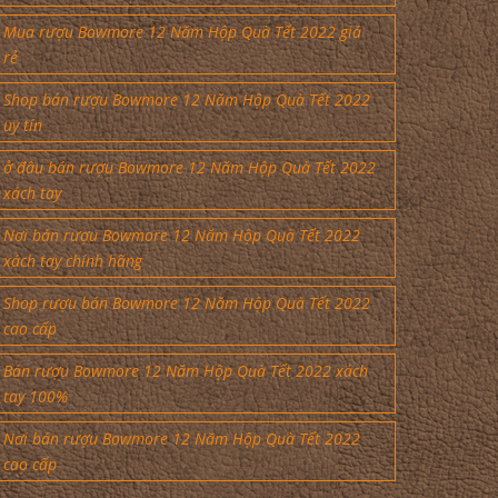
Mua rượu Bowmore 12 Năm Hộp Quà Tết 2022 giá
rẻ
Shop bán rượu Bowmore 12 Năm Hộp Quà Tết 2022
uy tín
ở đâu bán rượu Bowmore 12 Năm Hộp Quà Tết 2022
xách tay
Nơi bán rượu Bowmore 12 Năm Hộp Quà Tết 2022
xách tay chính hãng
Shop rượu bán Bowmore 12 Năm Hộp Quà Tết 2022
cao cấp
Bán rượu Bowmore 12 Năm Hộp Quà Tết 2022 xách
tay 100%
Nơi bán rượu Bowmore 12 Năm Hộp Quà Tết 2022
cao cấp