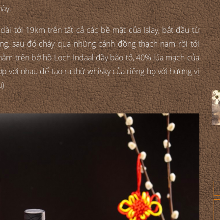
này.
i tới 19km trên tất cả các bề mặt của Islay, bắt đầu từ
ông, sau đó chảy qua những cánh đồng thạch nam rồi tới
ằm trên bờ hồ Loch Indaal đầy bão tố, 40% lúa mạch của
ợp với nhau để tạo ra thứ whisky của riêng họ với hương vị
u)