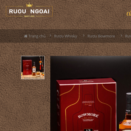
C
Trang chủ
Rượu Whisky
Rượu Bowmore